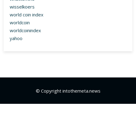
wisselkoers
world coin index
worldcoin
worldcoinindex
yahoo
© Copyright intothemeta.news