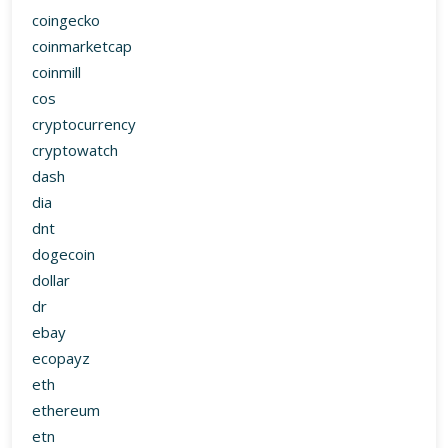
coingecko
coinmarketcap
coinmill
cos
cryptocurrency
cryptowatch
dash
dia
dnt
dogecoin
dollar
dr
ebay
ecopayz
eth
ethereum
etn