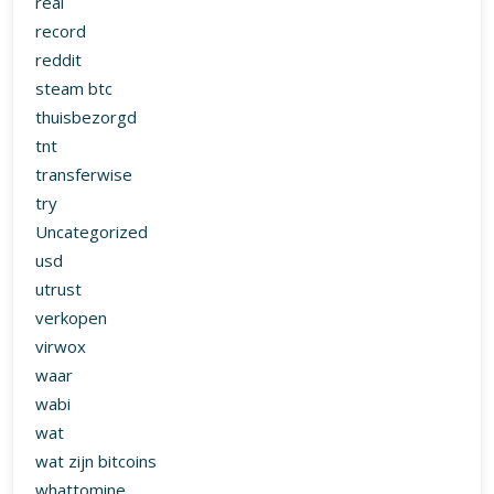
real
record
reddit
steam btc
thuisbezorgd
tnt
transferwise
try
Uncategorized
usd
utrust
verkopen
virwox
waar
wabi
wat
wat zijn bitcoins
whattomine