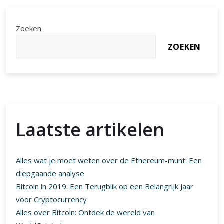
van
Dogecoin
en
Zoeken
Bitcoin
ZOEKEN
in
de
Wereld
van
Cryptocurrencies
(NL)
Laatste artikelen
Alles wat je moet weten over de Ethereum-munt: Een
diepgaande analyse
Bitcoin in 2019: Een Terugblik op een Belangrijk Jaar
voor Cryptocurrency
Alles over Bitcoin: Ontdek de wereld van