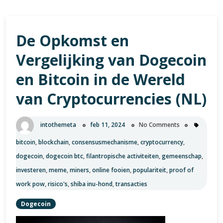
De Opkomst en
Vergelijking van Dogecoin
en Bitcoin in de Wereld
van Cryptocurrencies (NL)
intothemeta
feb 11, 2024
No Comments
bitcoin
,
blockchain
,
consensusmechanisme
,
cryptocurrency
,
dogecoin
,
dogecoin btc
,
filantropische activiteiten
,
gemeenschap
,
investeren
,
meme
,
miners
,
online fooien
,
populariteit
,
proof of
work pow
,
risico's
,
shiba inu-hond
,
transacties
Dogecoin