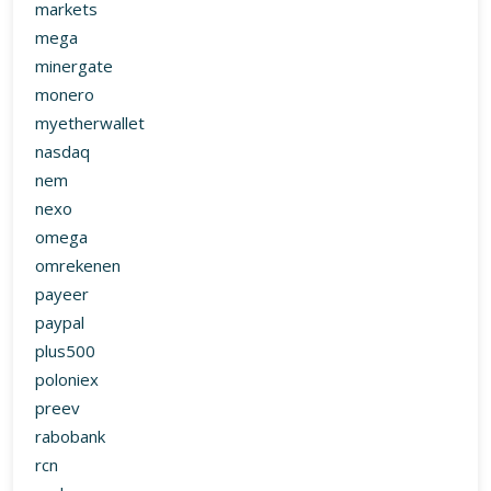
markets
mega
minergate
monero
myetherwallet
nasdaq
nem
nexo
omega
omrekenen
payeer
paypal
plus500
poloniex
preev
rabobank
rcn