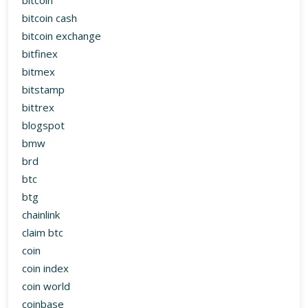
bitcoin
bitcoin cash
bitcoin exchange
bitfinex
bitmex
bitstamp
bittrex
blogspot
bmw
brd
btc
btg
chainlink
claim btc
coin
coin index
coin world
coinbase