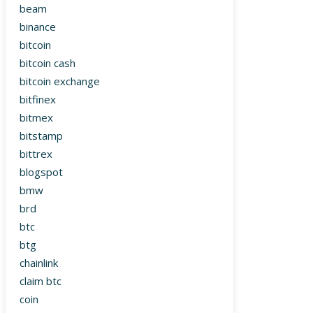
beam
binance
bitcoin
bitcoin cash
bitcoin exchange
bitfinex
bitmex
bitstamp
bittrex
blogspot
bmw
brd
btc
btg
chainlink
claim btc
coin