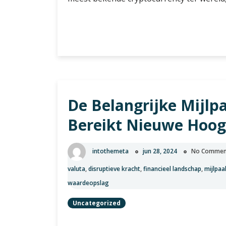
Ontdek
Verder lezen
de
opkomst
van
Bitcoin:
de
De Belangrijke Mijlpa
digitale
revolutie
Bereikt Nieuwe Hoog
in
financiën
intothemeta
jun 28, 2024
No Commen
valuta
,
disruptieve kracht
,
financieel landschap
,
mijlpaa
waardeopslag
Uncategorized