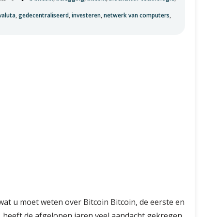
valuta
,
gedecentraliseerd
,
investeren
,
netwerk van computers
,
wat u moet weten over Bitcoin Bitcoin, de eerste en
 heeft de afgelopen jaren veel aandacht gekregen.