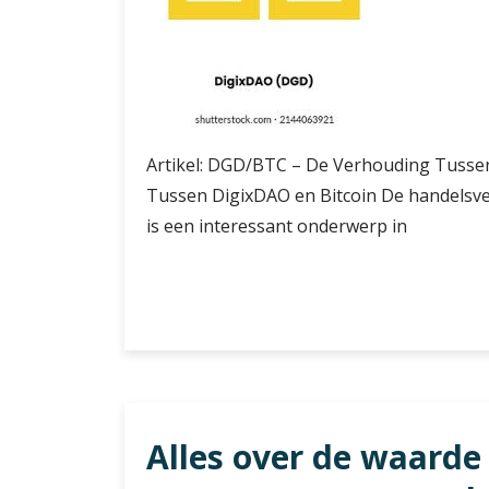
Artikel: DGD/BTC – De Verhouding Tusse
Tussen DigixDAO en Bitcoin De handelsve
is een interessant onderwerp in
De
Verder lezen
Verhouding
Tussen
DGD
en
BTC:
Alles over de waarde 
Een
Diepgaande