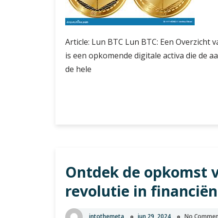
Article: Lun BTC Lun BTC: Een Overzicht 
is een opkomende digitale activa die de a
de hele
Ontdek
Verder lezen
de
Opkomst
van
Lun
BTC:
Ontdek de opkomst va
Een
Diepgaande
revolutie in financiën
Verkenning
van
Deze
intothemeta
jun 29, 2024
No Commen