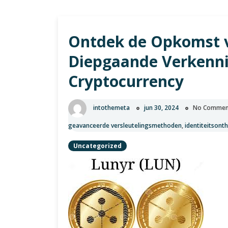
Ontdek de Opkomst v
Diepgaande Verkenni
Cryptocurrency
intothemeta
jun 30, 2024
No Commen
geavanceerde versleutelingsmethoden
,
identiteitsonth
Uncategorized