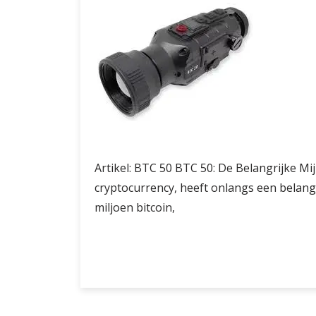
Artikel: BTC 50 BTC 50: De Belangrijke Mij
cryptocurrency, heeft onlangs een belangr
miljoen bitcoin,
De
Verder lezen
Belangrijke
Mijlpaal
van