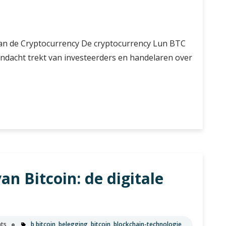
van de Cryptocurrency De cryptocurrency Lun BTC
andacht trekt van investeerders en handelaren over
n Bitcoin: de digitale
ts
b bitcoin
,
belegging
,
bitcoin
,
blockchain-technologie
,