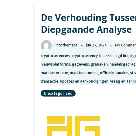
BTC
50:
De Verhouding Tusse
Bitcoin
Bereikt
Diepgaande Analyse
Nieuwe
Hoogten
intothemeta
jun 27, 2024
No Commen
cryptocurrencies
,
cryptocurrency-beurzen
,
dgd btc
,
dg
nieuwsplatforms
,
gegevens
,
grafieken
,
handelsgedrag
marktinteractie
,
marktsentiment
,
officiële kanalen
,
str
transactie
,
updates en aankondigingen
,
vraag en aanb
Uncategorized