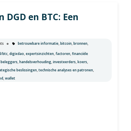
n DGD en BTC: Een
ts
betrouwbare informatie
,
bitcoin
,
bronnen
,
d/btc
,
digixdao
,
expertsinzichten
,
factoren
,
financiële
 beleggers
,
handelsverhouding
,
investeerders
,
koers
,
ategische beslissingen
,
technische analyses en patronen
,
od
,
wallet