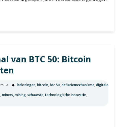
al van BTC 50: Bitcoin
ten
ts
beloningen
,
bitcoin
,
btc 50
,
deflatiemechanisme
,
digitale
l
,
miners
,
mining
,
schaarste
,
technologische innovatie
,