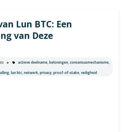
u
an Lun BTC: Een
ng van Deze
ts
actieve deelname
,
beloningen
,
consensusmechanisme
,
ulling
,
lun btc
,
netwerk
,
privacy
,
proof-of-stake
,
veiligheid