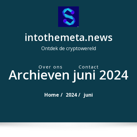
intothemeta.news
Ontdek de cryptowereld
Over ons
Contact
Archieven juni 2024
H
o
o
Home
2024
juni
f
d
m
e
n