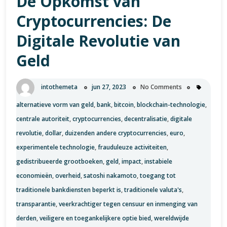
De Opkomst van
Cryptocurrency
Cryptocurrencies: De
Nieuws
Digitale Revolutie van
Geld
intothemeta
jun 27, 2023
No Comments
alternatieve vorm van geld
,
bank
,
bitcoin
,
blockchain-technologie
,
centrale autoriteit
,
cryptocurrencies
,
decentralisatie
,
digitale
revolutie
,
dollar
,
duizenden andere cryptocurrencies
,
euro
,
experimentele technologie
,
frauduleuze activiteiten
,
gedistribueerde grootboeken
,
geld
,
impact
,
instabiele
economieën
,
overheid
,
satoshi nakamoto
,
toegang tot
traditionele bankdiensten beperkt is
,
traditionele valuta's
,
transparantie
,
veerkrachtiger tegen censuur en inmenging van
derden
,
veiligere en toegankelijkere optie bied
,
wereldwijde