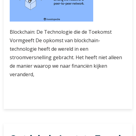
Blockchain: De Technologie die de Toekomst
Vormgeeft De opkomst van blockchain-
technologie heeft de wereld in een
stroomversnelling gebracht. Het heeft niet alleen
de manier waarop we naar financiën kijken
veranderd,
De
Verder lezen
Blockchain
Revolutie:
Transformeren
en
Innoveren
in