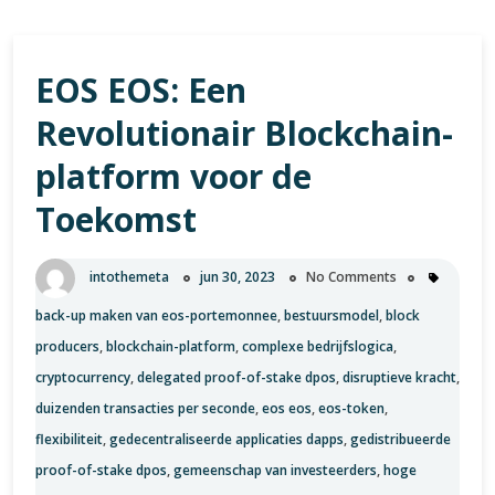
EOS EOS: Een
Revolutionair Blockchain-
platform voor de
Toekomst
intothemeta
jun 30, 2023
No Comments
back-up maken van eos-portemonnee
,
bestuursmodel
,
block
producers
,
blockchain-platform
,
complexe bedrijfslogica
,
cryptocurrency
,
delegated proof-of-stake dpos
,
disruptieve kracht
,
duizenden transacties per seconde
,
eos eos
,
eos-token
,
flexibiliteit
,
gedecentraliseerde applicaties dapps
,
gedistribueerde
proof-of-stake dpos
,
gemeenschap van investeerders
,
hoge