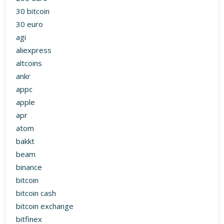
apple
apr
atom
bakkt
beam
binance
bitcoin
bitcoin cash
bitcoin exchange
bitfinex
bitmex
bitstamp
bittrex
blogspot
bmw
brd
btc