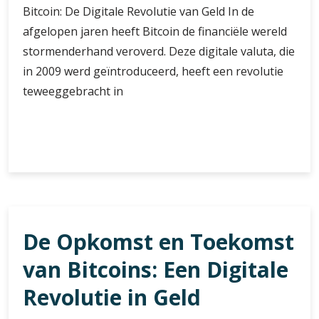
Bitcoin: De Digitale Revolutie van Geld In de
afgelopen jaren heeft Bitcoin de financiële wereld
stormenderhand veroverd. Deze digitale valuta, die
in 2009 werd geïntroduceerd, heeft een revolutie
teweeggebracht in
De
Verder lezen
Opkomst
van
Bitcoin:
De
Digitale
De Opkomst en Toekomst
Revolutie
van
van Bitcoins: Een Digitale
Geld
Revolutie in Geld