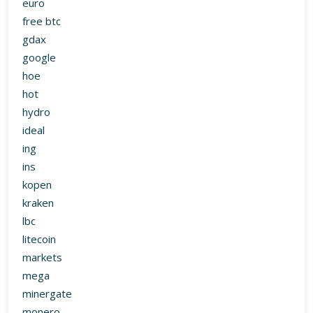
ing
ins
kopen
kraken
lbc
litecoin
markets
mega
minergate
monero
myetherwallet
nasdaq
nem
nexo
omega
omrekenen
payeer