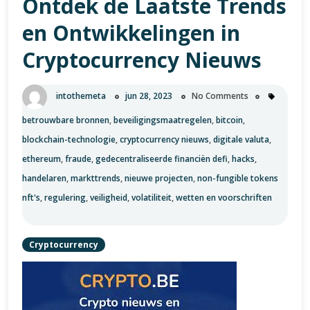
Ontdek de Laatste Trends
de
en Ontwikkelingen in
Digitale
Wereld
Cryptocurrency Nieuws
intothemeta
jun 28, 2023
No Comments
betrouwbare bronnen
,
beveiligingsmaatregelen
,
bitcoin
,
blockchain-technologie
,
cryptocurrency nieuws
,
digitale valuta
,
ethereum
,
fraude
,
gedecentraliseerde financiën defi
,
hacks
,
handelaren
,
markttrends
,
nieuwe projecten
,
non-fungible tokens
nft's
,
regulering
,
veiligheid
,
volatiliteit
,
wetten en voorschriften
Cryptocurrency