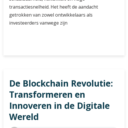
transactiesnelheid. Het heeft de aandacht
getrokken van zowel ontwikkelaars als
investeerders vanwege zijn
EOS
Verder lezen
EOS:
Een
Revolutionair
Blockchain-
platform
De Blockchain Revolutie:
voor
de
Transformeren en
Toekomst
Innoveren in de Digitale
Wereld