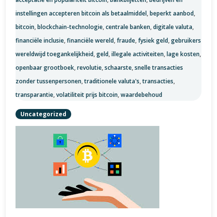
instellingen accepteren bitcoin als betaalmiddel
,
beperkt aanbod
,
bitcoin
,
blockchain-technologie
,
centrale banken
,
digitale valuta
,
financiële inclusie
,
financiële wereld
,
fraude
,
fysiek geld
,
gebruikers
wereldwijd toegankelijkheid
,
geld
,
illegale activiteiten
,
lage kosten
,
openbaar grootboek
,
revolutie
,
schaarste
,
snelle transacties
zonder tussenpersonen
,
traditionele valuta's
,
transacties
,
transparantie
,
volatiliteit prijs bitcoin
,
waardebehoud
Uncategorized