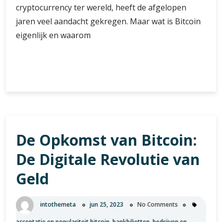
cryptocurrency ter wereld, heeft de afgelopen
jaren veel aandacht gekregen. Maar wat is Bitcoin
eigenlijk en waarom
Bitcoin
Verder lezen
(BTC):
De
Digitale
Valuta
Die
De Opkomst van Bitcoin:
De
Wereld
De Digitale Revolutie van
Verandert
Geld
intothemeta
jun 25, 2023
No Comments
acceptatie en populariteit bitcoin
,
bankbiljetten
,
bedrijven en