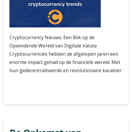
Cryptocurrency Nieuws: Een Blik op de
Opwindende Wereld van Digitale Valuta
Cryptocurrencies hebben de afgelopen jaren een
enorme impact gehad op de financiële wereld. Met
hun gedecentraliseerde en revolutionaire karakter
Ontdek
Verder lezen
de
Laatste
Trends
en
Ontwikkelingen
in