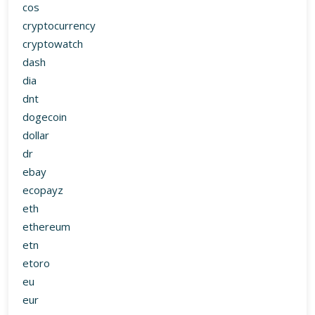
dr
ebay
ecopayz
eth
ethereum
etn
etoro
eu
eur
euro
free btc
gdax
google
hoe
hot
hydro
ideal