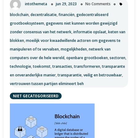
intothemeta
jun 29, 2023
No Comments
blockchain
,
decentralisatie
,
financiën
,
gedecentraliseerd
grootboeksysteem
,
gegevens niet kunnen worden gewijzigd
zonder consensus van het netwerk
,
informatie opslaat
,
keten van
blokken
,
moeilijk voor kwaadwillende actoren om gegevens te
manipuleren of te vervalsen
,
mogelijkheden
,
netwerk van
computers over de hele wereld
,
openbare grootboeken
,
sectoren
,
technologie
,
toekomst
,
transacties
,
transformeren
,
transparante
en onveranderlijke manier
,
transparantie
,
veilig en betrouwbaar
,
vertrouwen tussen partijen elimineert beh
NIET GECATEGORISEERD