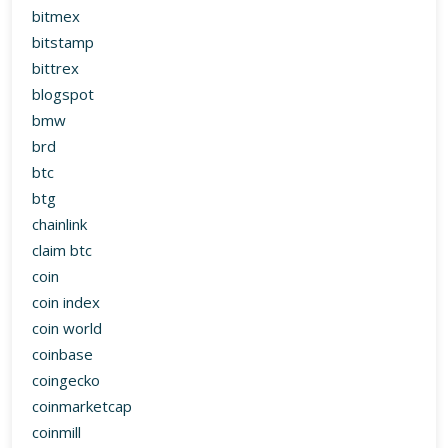
btg
chainlink
claim btc
coin
coin index
coin world
coinbase
coingecko
coinmarketcap
coinmill
cos
cryptocurrency
cryptowatch
dash
dia
dnt
dogecoin
dollar