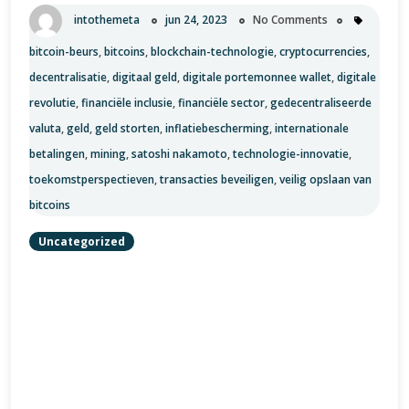
intothemeta
jun 24, 2023
No Comments
bitcoin-beurs
,
bitcoins
,
blockchain-technologie
,
cryptocurrencies
,
decentralisatie
,
digitaal geld
,
digitale portemonnee wallet
,
digitale
revolutie
,
financiële inclusie
,
financiële sector
,
gedecentraliseerde
valuta
,
geld
,
geld storten
,
inflatiebescherming
,
internationale
betalingen
,
mining
,
satoshi nakamoto
,
technologie-innovatie
,
toekomstperspectieven
,
transacties beveiligen
,
veilig opslaan van
bitcoins
Uncategorized
Titel: Bitcoin: De Digitale Revolutie van Geld
Introductie: In de afgelopen jaren heeft Bitcoin de
wereld stormenderhand veroverd en heeft het de
manier waarop we naar geld kijken voorgoed