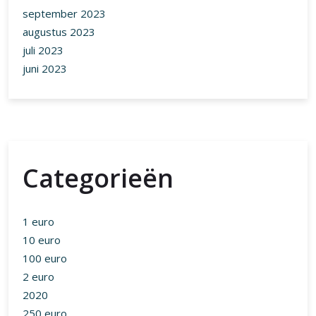
Categorieën
1 euro
10 euro
100 euro
2 euro
2020
250 euro
30 bitcoin
30 euro
agi
aliexpress
altcoins
ankr
appc