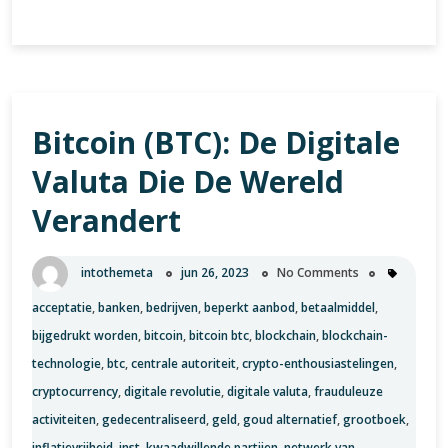
Opkomst
van
Cryptocurrencies:
De
Digitale
Bitcoin (BTC): De Digitale
Revolutie
van
Valuta Die De Wereld
Geld
Verandert
intothemeta
jun 26, 2023
No Comments
acceptatie
,
banken
,
bedrijven
,
beperkt aanbod
,
betaalmiddel
,
bijgedrukt worden
,
bitcoin
,
bitcoin btc
,
blockchain
,
blockchain-
technologie
,
btc
,
centrale autoriteit
,
crypto-enthousiastelingen
,
cryptocurrency
,
digitale revolutie
,
digitale valuta
,
frauduleuze
activiteiten
,
gedecentraliseerd
,
geld
,
goud alternatief
,
grootboek
,
inflatievrijheid
,
inst
,
kwaadwillende partijen
,
netwerk van