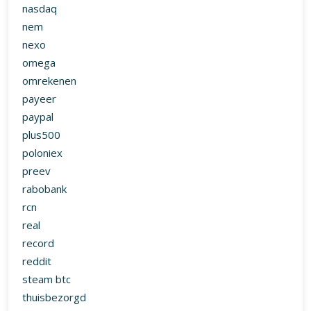
poloniex
preev
rabobank
rcn
real
record
reddit
steam btc
thuisbezorgd
tnt
transferwise
try
Uncategorized
usd
utrust
verkopen
virwox