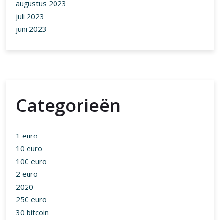
Categorieën
1 euro
10 euro
100 euro
2 euro
2020
250 euro
30 bitcoin
30 euro
agi
aliexpress
altcoins
ankr
appc
apple
apr