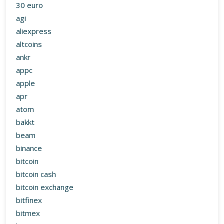
atom
bakkt
beam
binance
bitcoin
bitcoin cash
bitcoin exchange
bitfinex
bitmex
bitstamp
bittrex
blogspot
bmw
brd
btc
btg
chainlink