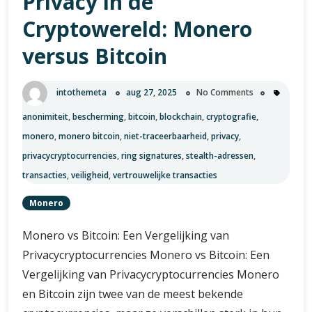
Privacy in de
Cryptowereld: Monero
versus Bitcoin
intothemeta
aug 27, 2025
No Comments
anonimiteit
,
bescherming
,
bitcoin
,
blockchain
,
cryptografie
,
monero
,
monero bitcoin
,
niet-traceerbaarheid
,
privacy
,
privacycryptocurrencies
,
ring signatures
,
stealth-adressen
,
transacties
,
veiligheid
,
vertrouwelijke transacties
Monero
Monero vs Bitcoin: Een Vergelijking van
Privacycryptocurrencies Monero vs Bitcoin: Een
Vergelijking van Privacycryptocurrencies Monero
en Bitcoin zijn twee van de meest bekende