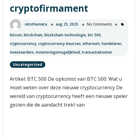
Analyse
cryptofirmament
intothemeta
aug 25, 2025
No Comments
bitcoin
,
blockchain
,
blockchain-technologie
,
btc 500
,
cryptocurrency
,
cryptocurrency-beurzen
,
ethereum
,
handelaren
,
investeerders
,
investeringsmogelijkheid
,
transactiekosten
Uncategorized
Artikel: BTC 500 De opkomst van BTC 500: Wat u
moet weten over deze nieuwe cryptocurrency De
wereld van cryptocurrency heeft een nieuwe speler
gezien die de aandacht trekt van
De
Verder lezen
opkomst
van