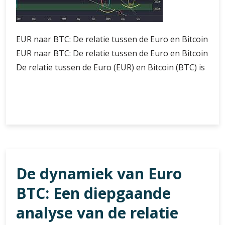
EUR naar BTC: De relatie tussen de Euro en Bitcoin
EUR naar BTC: De relatie tussen de Euro en Bitcoin
De relatie tussen de Euro (EUR) en Bitcoin (BTC) is
De
Verder lezen
relatie
tussen
EUR
en
BTC:
De dynamiek van Euro
Een
diepgaande
BTC: Een diepgaande
analyse
van
analyse van de relatie
de