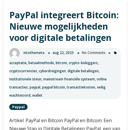
acceptatie
,
betaalmethode
,
bitcoin
,
crypto-beleggers
,
cryptocurrencies
,
cyberdreigingen
,
digitale betalingen
,
institutionele steun
,
mainstream financiële systeem
,
online
transacties
,
paypal
,
paypal bitcoin
,
transactiekosten
,
veilig
wachtwoord
,
wallet
Paypal
Artikel: PayPal en Bitcoin PayPal en Bitcoin: Een
Nieuwe Stap in Digitale Betalingen PayPal, een van
’s werelds grootste online betalingsbedrijven,
heeft recentelijk aangekondigd dat het zijn
gebruikers de mogelijkheid
PayPal
Verder lezen
integreert
Bitcoin: