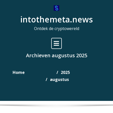
Naar
de
intothemeta.news
inhoud
gaan
Ontdek de cryptowereld
Archieven augustus 2025
Home
2025
augustus