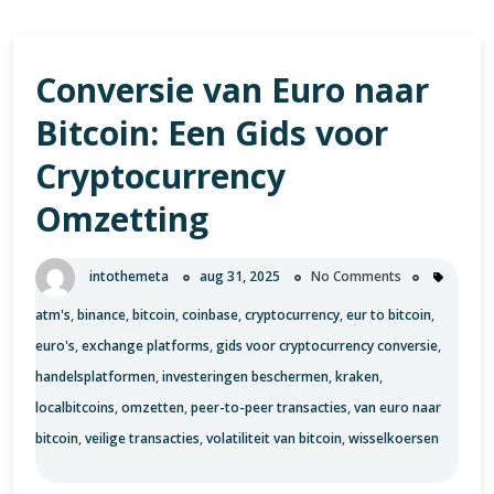
Conversie van Euro naar
Bitcoin: Een Gids voor
Cryptocurrency
Omzetting
intothemeta
aug 31, 2025
No Comments
atm's
,
binance
,
bitcoin
,
coinbase
,
cryptocurrency
,
eur to bitcoin
,
euro's
,
exchange platforms
,
gids voor cryptocurrency conversie
,
handelsplatformen
,
investeringen beschermen
,
kraken
,
localbitcoins
,
omzetten
,
peer-to-peer transacties
,
van euro naar
bitcoin
,
veilige transacties
,
volatiliteit van bitcoin
,
wisselkoersen