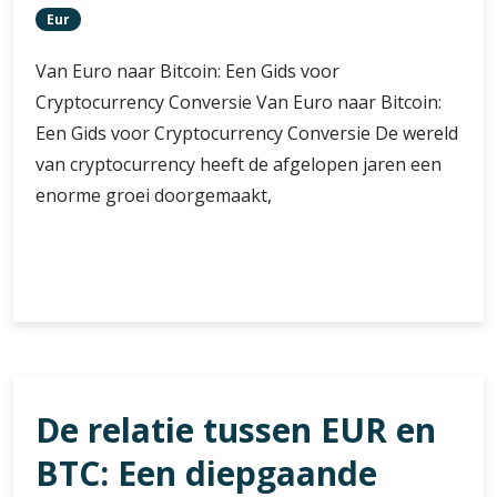
Eur
Van Euro naar Bitcoin: Een Gids voor
Cryptocurrency Conversie Van Euro naar Bitcoin:
Een Gids voor Cryptocurrency Conversie De wereld
van cryptocurrency heeft de afgelopen jaren een
enorme groei doorgemaakt,
Conversie
Verder lezen
van
Euro
naar
Bitcoin:
Een
De relatie tussen EUR en
Gids
voor
BTC: Een diepgaande
Cryptocurrency