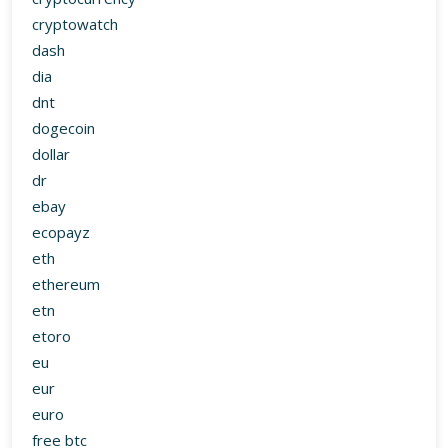
ebay
ecopayz
eth
ethereum
etn
etoro
eu
eur
euro
free btc
gdax
google
hoe
hot
hydro
ideal
ing