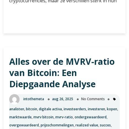
cryptocurrencies, maar ze verschillen sterk in hun
Privacy
Verder lezen
in
de
Cryptowereld:
Monero
versus
Alles over de MVRV-ratio
Bitcoin
van Bitcoin: Een
Diepgaande Analyse
intothemeta
aug 26, 2025
No Comments
analisten
,
bitcoin
,
digitale activa
,
investeerders
,
investeren
,
kopen
,
marktwaarde
,
mvrv bitcoin
,
mvrv-ratio
,
ondergewaardeerd
,
overgewaardeerd
,
prijsschommelingen
,
realized value
,
succes
,