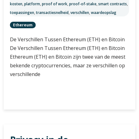
kosten
,
platform
,
proof of work
,
proof-of-stake
,
smart contracts
,
toepassingen
,
transactiesnelheid
,
verschillen
,
waardeopslag
Ethereum
De Verschillen Tussen Ethereum (ETH) en Bitcoin
De Verschillen Tussen Ethereum (ETH) en Bitcoin
Ethereum (ETH) en Bitcoin zijn twee van de meest
bekende cryptocurrencies, maar ze verschillen op
verschillende
De
Verder lezen
Onderscheidende
Kenmerken
van
Ethereum
en
Bitcoin