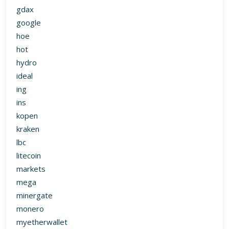
ins
kopen
kraken
lbc
litecoin
markets
mega
minergate
monero
myetherwallet
nasdaq
nem
nexo
omega
omrekenen
payeer
paypal
plus500