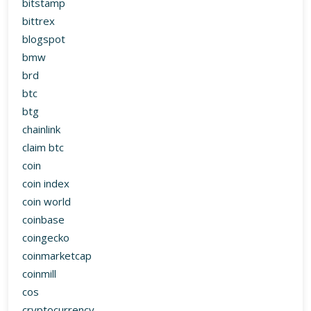
claim btc
coin
coin index
coin world
coinbase
coingecko
coinmarketcap
coinmill
cos
cryptocurrency
cryptowatch
dash
dia
dnt
dogecoin
dollar
dr