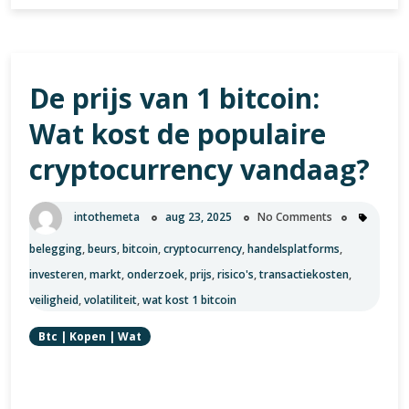
u
moet
weten
over
De prijs van 1 bitcoin:
ADA
en
Wat kost de populaire
BTC:
Een
cryptocurrency vandaag?
diepgaande
vergelijking
intothemeta
aug 23, 2025
No Comments
van
twee
belegging
,
beurs
,
bitcoin
,
cryptocurrency
,
handelsplatforms
,
populaire
investeren
,
markt
,
onderzoek
,
prijs
,
risico's
,
transactiekosten
,
cryptocurrencies
veiligheid
,
volatiliteit
,
wat kost 1 bitcoin
Btc
|
Kopen
|
Wat