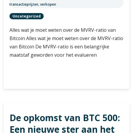
transactieprijzen
,
verkopen
Uncategorized
Alles wat je moet weten over de MVRV-ratio van
Bitcoin Alles wat je moet weten over de MVRV-ratio
van Bitcoin De MVRV-ratio is een belangrijke
maatstaf geworden voor het evalueren
Alles
Verder lezen
over
de
MVRV-
ratio
van
De opkomst van BTC 500:
Bitcoin:
Een
Een nieuwe ster aan het
Diepgaande