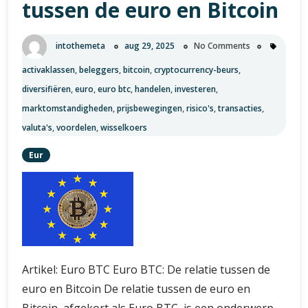
tussen de euro en Bitcoin
Euro
en
Bitcoin
intothemeta
aug 29, 2025
No Comments
activaklassen
,
beleggers
,
bitcoin
,
cryptocurrency-beurs
,
diversifiëren
,
euro
,
euro btc
,
handelen
,
investeren
,
marktomstandigheden
,
prijsbewegingen
,
risico's
,
transacties
,
valuta's
,
voordelen
,
wisselkoers
Eur
Artikel: Euro BTC Euro BTC: De relatie tussen de
euro en Bitcoin De relatie tussen de euro en