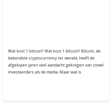
Wat kost 1 bitcoin? Wat kost 1 bitcoin? Bitcoin, de
bekendste cryptocurrency ter wereld, heeft de
afgelopen jaren veel aandacht gekregen van zowel
investeerders als de media. Maar wat is
De
Verder lezen
prijs
van
1
bitcoin:
Wat
PayPal integreert Bitcoin:
kost
de
Nieuwe mogelijkheden
populaire
cryptocurrency
voor digitale betalingen
vandaag?
intothemeta
aug 22, 2025
No Comments