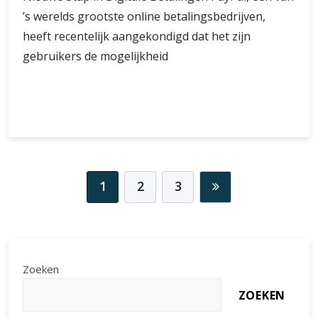
Nieuwe
mogelijkheden
voor
1
2
3
digitale
betalingen
Zoeken
ZOEKEN
Laatste artikelen
Alles wat je moet weten over de Ethereum-munt: Een