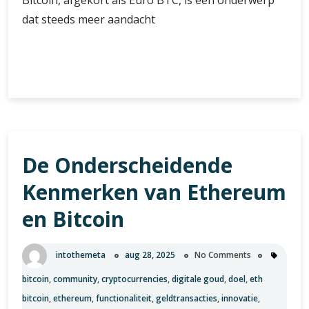
Bitcoin, afgekort als Euro BTC, is een onderwerp
dat steeds meer aandacht
De
Verder lezen
dynamiek
van
Euro
BTC:
Een
De Onderscheidende
diepgaande
analyse
Kenmerken van Ethereum
van
de
en Bitcoin
relatie
tussen
intothemeta
aug 28, 2025
No Comments
de
euro
bitcoin
,
community
,
cryptocurrencies
,
digitale goud
,
doel
,
eth
en
bitcoin
,
ethereum
,
functionaliteit
,
geldtransacties
,
innovatie
,
Bitcoin