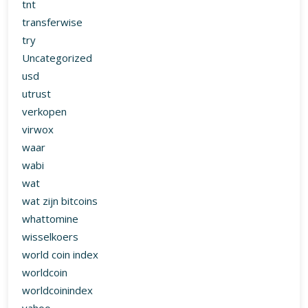
waar
wabi
wat
wat zijn bitcoins
whattomine
wisselkoers
world coin index
worldcoin
worldcoinindex
yahoo
© Copyright intothemeta.news