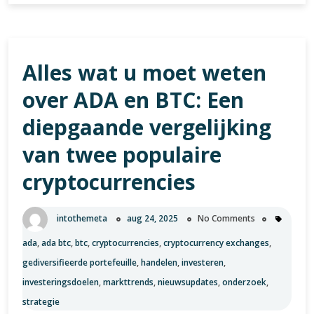
BTC
500:
Een
Alles wat u moet weten
nieuwe
ster
over ADA en BTC: Een
aan
het
diepgaande vergelijking
cryptofirmament
van twee populaire
cryptocurrencies
intothemeta
aug 24, 2025
No Comments
ada
,
ada btc
,
btc
,
cryptocurrencies
,
cryptocurrency exchanges
,
gediversifieerde portefeuille
,
handelen
,
investeren
,
investeringsdoelen
,
markttrends
,
nieuwsupdates
,
onderzoek
,
strategie