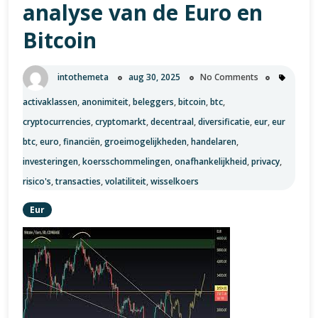
Omzetting
analyse van de Euro en
Bitcoin
intothemeta
aug 30, 2025
No Comments
activaklassen
,
anonimiteit
,
beleggers
,
bitcoin
,
btc
,
cryptocurrencies
,
cryptomarkt
,
decentraal
,
diversificatie
,
eur
,
eur
btc
,
euro
,
financiën
,
groeimogelijkheden
,
handelaren
,
investeringen
,
koersschommelingen
,
onafhankelijkheid
,
privacy
,
risico's
,
transacties
,
volatiliteit
,
wisselkoers
Eur