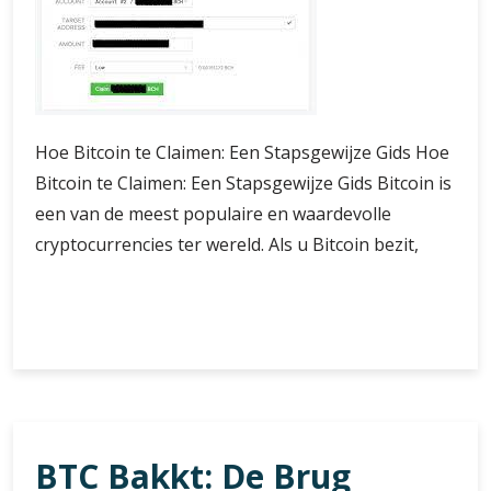
Hoe Bitcoin te Claimen: Een Stapsgewijze Gids Hoe
Bitcoin te Claimen: Een Stapsgewijze Gids Bitcoin is
een van de meest populaire en waardevolle
cryptocurrencies ter wereld. Als u Bitcoin bezit,
Hoe
Verder lezen
Bitcoin
te
Claimen:
Een
Gids
BTC Bakkt: De Brug
voor