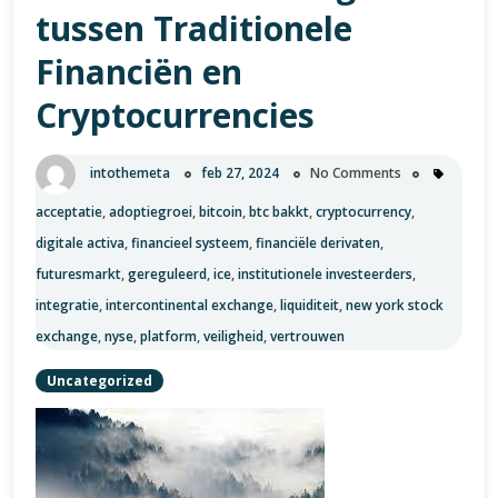
Beginners
tussen Traditionele
Financiën en
Cryptocurrencies
intothemeta
feb 27, 2024
No Comments
acceptatie
,
adoptiegroei
,
bitcoin
,
btc bakkt
,
cryptocurrency
,
digitale activa
,
financieel systeem
,
financiële derivaten
,
futuresmarkt
,
gereguleerd
,
ice
,
institutionele investeerders
,
integratie
,
intercontinental exchange
,
liquiditeit
,
new york stock
exchange
,
nyse
,
platform
,
veiligheid
,
vertrouwen
Uncategorized