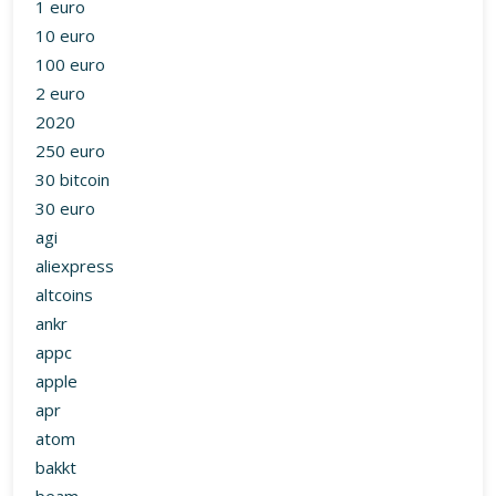
2020
250 euro
30 bitcoin
30 euro
agi
aliexpress
altcoins
ankr
appc
apple
apr
atom
bakkt
beam
binance
bitcoin
bitcoin cash
bitcoin exchange