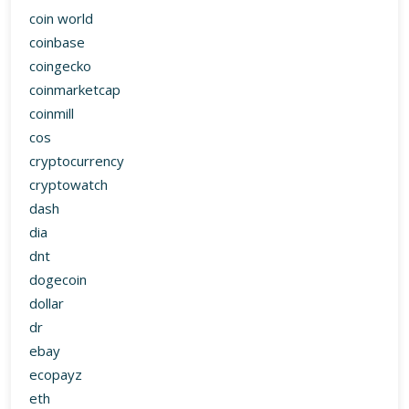
coinmill
cos
cryptocurrency
cryptowatch
dash
dia
dnt
dogecoin
dollar
dr
ebay
ecopayz
eth
ethereum
etn
etoro
eu