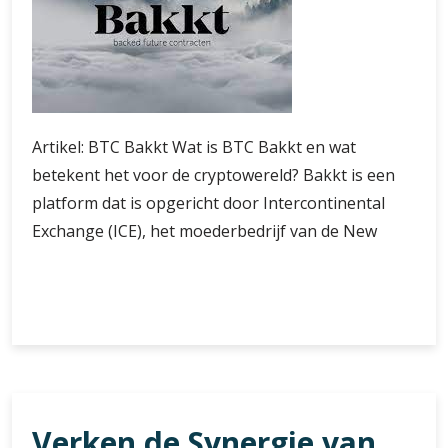
Artikel: BTC Bakkt Wat is BTC Bakkt en wat
betekent het voor de cryptowereld? Bakkt is een
platform dat is opgericht door Intercontinental
Exchange (ICE), het moederbedrijf van de New
BTC
Verder lezen
Bakkt:
De
Brug
tussen
Traditionele
Verken de Synergie van
Financiën