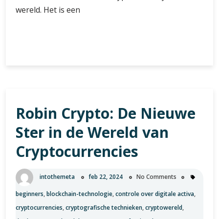
wereld. Het is een
Het
Verder lezen
Belang
van
het
Recht
op
Robin Crypto: De Nieuwe
BTC:
Een
Ster in de Wereld van
Diepgaande
Blik
Cryptocurrencies
op
Bitcoin
intothemeta
feb 22, 2024
No Comments
beginners
,
blockchain-technologie
,
controle over digitale activa
,
cryptocurrencies
,
cryptografische technieken
,
cryptowereld
,