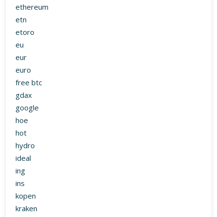
eur
euro
free btc
gdax
google
hoe
hot
hydro
ideal
ing
ins
kopen
kraken
lbc
litecoin
markets
mega