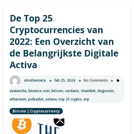
Waves
BTC:
De Top 25
Een
Diepgaande
Cryptocurrencies van
Blik
op
2022: Een Overzicht van
Deze
de Belangrijkste Digitale
Cryptocurrency
Combinatie
Activa
intothemeta
feb 25, 2024
No Comments
avalanche
,
binance coin
,
bitcoin
,
cardano
,
chainlink
,
dogecoin
,
ethereum
,
polkadot
,
solana
,
top 25 crypto
,
xrp
Bitcoin
|
Cryptocurrency