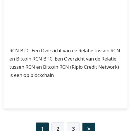
RCN BTC: Een Overzicht van de Relatie tussen RCN
en Bitcoin RCN BTC: Een Overzicht van de Relatie
tussen RCN en Bitcoin RCN (Ripio Credit Network)
is een op blockchain
RCN
Verder lezen
BTC:
Ontdek
de
Samenhang
tussen
1
2
3
RCN
en
Bitcoin