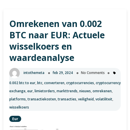
Omrekenen van 0.002
BTC naar EUR: Actuele
wisselkoers en
waardeanalyse
intothemeta
feb 29, 2024
No Comments
0.002 btc to eur
,
btc
,
converteren
,
cryptocurrencies
,
cryptocurrency
exchange
,
eur
,
limietorders
,
markttrends
,
nieuws
,
omrekenen
,
platforms
,
transactiekosten
,
transacties
,
veiligheid
,
volatiliteit
,
wisselkoers
Eur