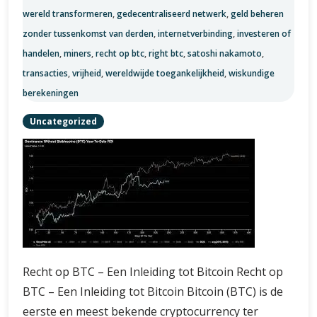
de
wereld transformeren
,
gedecentraliseerd netwerk
,
geld beheren
digitale
valuta
zonder tussenkomst van derden
,
internetverbinding
,
investeren of
handelen
,
miners
,
recht op btc
,
right btc
,
satoshi nakamoto
,
transacties
,
vrijheid
,
wereldwijde toegankelijkheid
,
wiskundige
berekeningen
Uncategorized
Recht op BTC – Een Inleiding tot Bitcoin Recht op
BTC – Een Inleiding tot Bitcoin Bitcoin (BTC) is de
eerste en meest bekende cryptocurrency ter