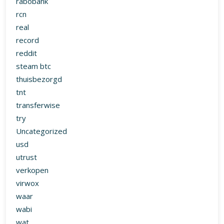
reddit
steam btc
thuisbezorgd
tnt
transferwise
try
Uncategorized
usd
utrust
verkopen
virwox
waar
wabi
wat
wat zijn bitcoins
whattomine
wisselkoers
world coin index