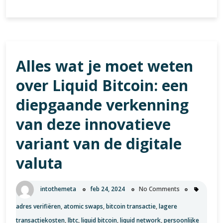
Top
25
Cryptocurrencies
van
2022:
Alles wat je moet weten
Een
Overzicht
over Liquid Bitcoin: een
van
de
diepgaande verkenning
Belangrijkste
van deze innovatieve
Digitale
Activa
variant van de digitale
valuta
intothemeta
feb 24, 2024
No Comments
adres verifiëren
,
atomic swaps
,
bitcoin transactie
,
lagere
transactiekosten
,
lbtc
,
liquid bitcoin
,
liquid network
,
persoonlijke