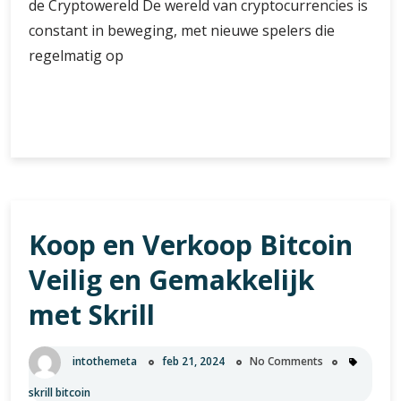
de Cryptowereld De wereld van cryptocurrencies is
constant in beweging, met nieuwe spelers die
regelmatig op
Robin
Verder lezen
Crypto:
De
Nieuwe
Ster
in
Koop en Verkoop Bitcoin
de
Wereld
Veilig en Gemakkelijk
van
Cryptocurrencies
met Skrill
intothemeta
feb 21, 2024
No Comments
skrill bitcoin