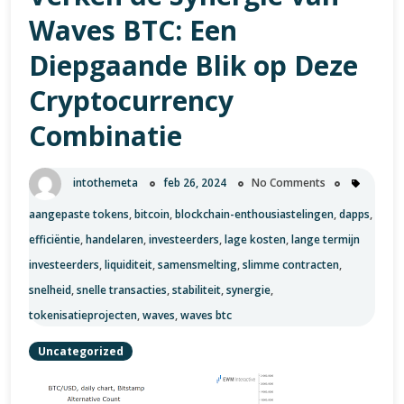
en
Waves BTC: Een
Cryptocurrencies
Diepgaande Blik op Deze
Cryptocurrency
Combinatie
intothemeta
feb 26, 2024
No Comments
aangepaste tokens
,
bitcoin
,
blockchain-enthousiastelingen
,
dapps
,
efficiëntie
,
handelaren
,
investeerders
,
lage kosten
,
lange termijn
investeerders
,
liquiditeit
,
samensmelting
,
slimme contracten
,
snelheid
,
snelle transacties
,
stabiliteit
,
synergie
,
tokenisatieprojecten
,
waves
,
waves btc
Uncategorized