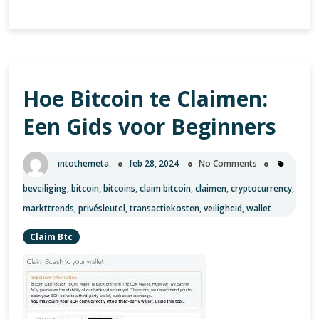
van
0.002
BTC
naar
EUR:
Hoe Bitcoin te Claimen:
Actuele
wisselkoers
Een Gids voor Beginners
en
waardeanalyse
intothemeta
feb 28, 2024
No Comments
beveiliging
,
bitcoin
,
bitcoins
,
claim bitcoin
,
claimen
,
cryptocurrency
,
markttrends
,
privésleutel
,
transactiekosten
,
veiligheid
,
wallet
Claim Btc