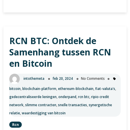
en
Verkoop
Bitcoin
Veilig
en
RCN BTC: Ontdek de
Gemakkelijk
met
Samenhang tussen RCN
Skrill
en Bitcoin
intothemeta
feb 20, 2024
No Comments
bitcoin
,
blockchain-platform
,
ethereum-blockchain
,
fiat-valuta's
,
gedecentraliseerde leningen
,
onderpand
,
rcn btc
,
ripio credit
network
,
slimme contracten
,
snelle transacties
,
synergetische
relatie
,
waardestijging van bitcoin
Rcn