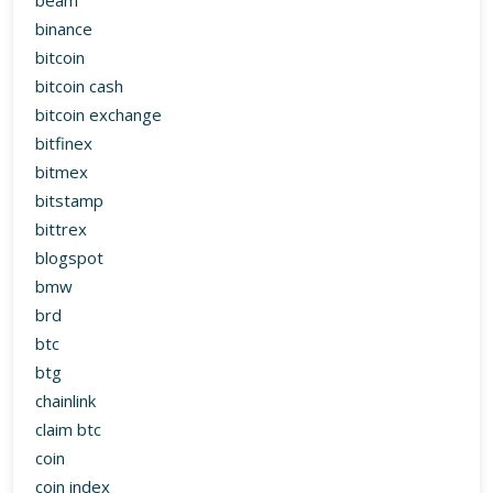
bitfinex
bitmex
bitstamp
bittrex
blogspot
bmw
brd
btc
btg
chainlink
claim btc
coin
coin index
coin world
coinbase
coingecko
coinmarketcap