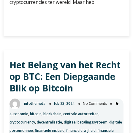
cryptocurrencies ter wereld. Maar heb
Alles
Verder lezen
wat
je
moet
weten
over
Het Belang van het Recht
Liquid
Bitcoin:
op BTC: Een Diepgaande
een
diepgaande
Blik op Bitcoin
verkenning
van
intothemeta
feb 23, 2024
No Comments
deze
innovatieve
autonomie
,
bitcoin
,
blockchain
,
centrale autoriteiten
,
variant
cryptocurrency
,
decentralisatie
,
digitaal betalingssysteem
,
digitale
van
portemonnee
,
financiële inclusie
,
financiële vrijheid
,
financiële