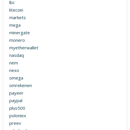
minergate
monero
myetherwallet
nasdaq
nem
nexo
omega
omrekenen
payeer
paypal
plus500
poloniex
preev
rabobank
rcn
real
record