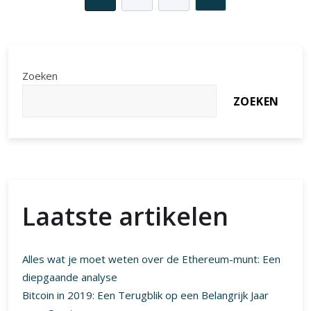
Zoeken
ZOEKEN
Laatste artikelen
Alles wat je moet weten over de Ethereum-munt: Een
diepgaande analyse
Bitcoin in 2019: Een Terugblik op een Belangrijk Jaar
voor Cryptocurrency
Alles over Bitcoin: Ontdek de wereld van
WorldCoinIndex
Ontdek de Kracht van de Bitcoin Compass voor