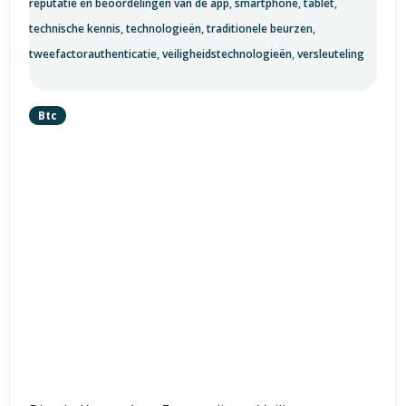
reputatie en beoordelingen van de app
,
smartphone
,
tablet
,
technische kennis
,
technologieën
,
traditionele beurzen
,
tweefactorauthenticatie
,
veiligheidstechnologieën
,
versleuteling
Btc