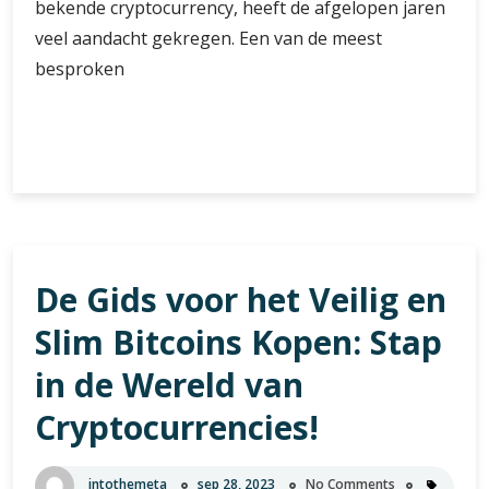
bekende cryptocurrency, heeft de afgelopen jaren
veel aandacht gekregen. Een van de meest
besproken
De
Verder lezen
Volatiele
Bitcoin
Wisselkoers:
Een
Diepgaande
De Gids voor het Veilig en
Analyse
van
Slim Bitcoins Kopen: Stap
de
Digitale
in de Wereld van
Valuta
Cryptocurrencies!
intothemeta
sep 28, 2023
No Comments