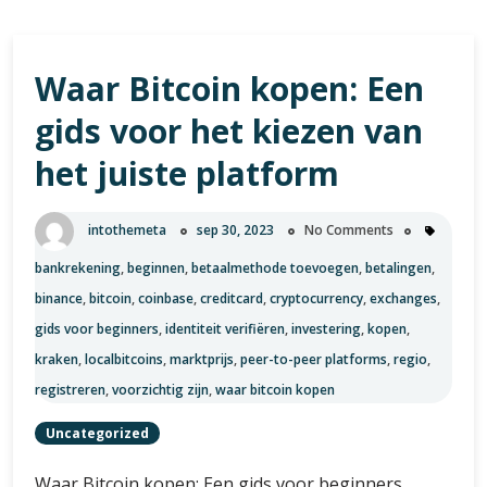
Waar Bitcoin kopen: Een
gids voor het kiezen van
het juiste platform
intothemeta
sep 30, 2023
No Comments
bankrekening
,
beginnen
,
betaalmethode toevoegen
,
betalingen
,
binance
,
bitcoin
,
coinbase
,
creditcard
,
cryptocurrency
,
exchanges
,
gids voor beginners
,
identiteit verifiëren
,
investering
,
kopen
,
kraken
,
localbitcoins
,
marktprijs
,
peer-to-peer platforms
,
regio
,
registreren
,
voorzichtig zijn
,
waar bitcoin kopen
Uncategorized
Waar Bitcoin kopen: Een gids voor beginners