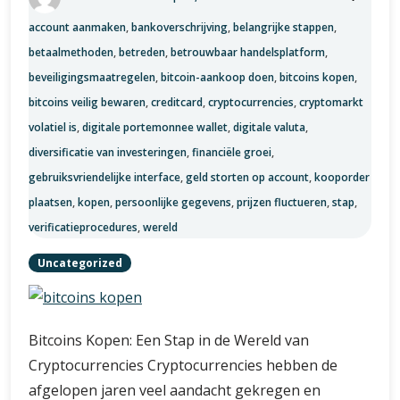
account aanmaken
,
bankoverschrijving
,
belangrijke stappen
,
betaalmethoden
,
betreden
,
betrouwbaar handelsplatform
,
beveiligingsmaatregelen
,
bitcoin-aankoop doen
,
bitcoins kopen
,
bitcoins veilig bewaren
,
creditcard
,
cryptocurrencies
,
cryptomarkt
volatiel is
,
digitale portemonnee wallet
,
digitale valuta
,
diversificatie van investeringen
,
financiële groei
,
gebruiksvriendelijke interface
,
geld storten op account
,
kooporder
plaatsen
,
kopen
,
persoonlijke gegevens
,
prijzen fluctueren
,
stap
,
verificatieprocedures
,
wereld
Uncategorized
Bitcoins Kopen: Een Stap in de Wereld van
Cryptocurrencies Cryptocurrencies hebben de
afgelopen jaren veel aandacht gekregen en