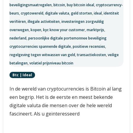
beveiligingsmaatregelen
,
bitcoin
,
buy bitcoin ideal
,
cryptocurrency-
beurs
,
cryptowereld
,
digitale valuta
,
geld storten
,
ideal
,
identiteit
verifiëren
,
illegale activiteiten
,
investeringen zorgvuldig
overwegen
,
kopen
,
kyc know your customer
,
marktprijs
,
nederland
,
persoonlijke digitale portemonnee beveiliging
cryptocurrencies spannende digitale
,
positieve recensies
,
regelgeving tegen witwassen van geld
,
transactiekosten
,
veilige
betalingen
,
volatiel prijsniveau bitcoin
Btc
|
Ideal
In de wereld van cryptocurrencies is Bitcoin al lang
een begrip. Het is de eerste en meest bekende
digitale valuta die mensen over de hele wereld
fascineert. Als u geïnteresseerd
Bitcoin
Verder lezen