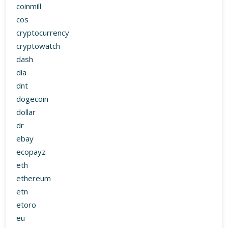
coinmill
cos
cryptocurrency
cryptowatch
dash
dia
dnt
dogecoin
dollar
dr
ebay
ecopayz
eth
ethereum
etn
etoro
eu