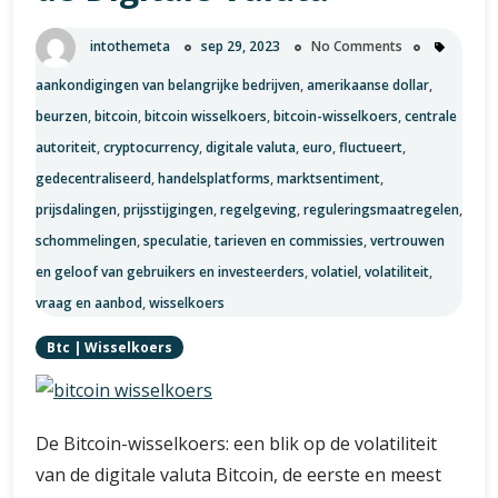
intothemeta
sep 29, 2023
No Comments
aankondigingen van belangrijke bedrijven
,
amerikaanse dollar
,
beurzen
,
bitcoin
,
bitcoin wisselkoers
,
bitcoin-wisselkoers
,
centrale
autoriteit
,
cryptocurrency
,
digitale valuta
,
euro
,
fluctueert
,
gedecentraliseerd
,
handelsplatforms
,
marktsentiment
,
prijsdalingen
,
prijsstijgingen
,
regelgeving
,
reguleringsmaatregelen
,
schommelingen
,
speculatie
,
tarieven en commissies
,
vertrouwen
en geloof van gebruikers en investeerders
,
volatiel
,
volatiliteit
,
vraag en aanbod
,
wisselkoers
Btc
|
Wisselkoers
De Bitcoin-wisselkoers: een blik op de volatiliteit
van de digitale valuta Bitcoin, de eerste en meest