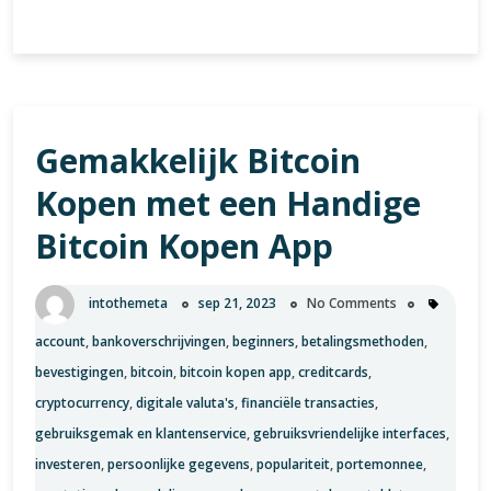
kopen
met
iDEAL:
Eenvoudig
en
Gemakkelijk Bitcoin
Veilig
Cryptocurrency
Kopen met een Handige
Verwerven
Bitcoin Kopen App
intothemeta
sep 21, 2023
No Comments
account
,
bankoverschrijvingen
,
beginners
,
betalingsmethoden
,
bevestigingen
,
bitcoin
,
bitcoin kopen app
,
creditcards
,
cryptocurrency
,
digitale valuta's
,
financiële transacties
,
gebruiksgemak en klantenservice
,
gebruiksvriendelijke interfaces
,
investeren
,
persoonlijke gegevens
,
populariteit
,
portemonnee
,