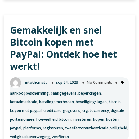
Bitcoin
Kopen:
Bescherm
Gemakkelijk en snel
uw
Investering
Bitcoin kopen met
PayPal: Ontdek hoe het
werkt!
intothemeta
sep 24, 2023
No Comments
aankoopbescherming
,
bankgegevens
,
beperkingen
,
betaalmethode
,
betalingsmethoden
,
beveiligingslagen
,
bitcoin
kopen met paypal
,
creditcard-gegevens
,
cryptocurrency
,
digitale
portemonnee
,
hoeveelheid bitcoin
,
investeren
,
kopen
,
kosten
,
paypal
,
platforms
,
registreren
,
tweefactorauthenticatie
,
veiligheid
,
veiligheidsoverweging
,
verifiëren