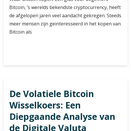
Bitcoin, ’s werelds bekendste cryptocurrency, heeft
de afgelopen jaren veel aandacht gekregen. Steeds
meer mensen zijn geïnteresseerd in het kopen van
Bitcoin als
Waar
Verder lezen
Bitcoin
kopen:
Een
gids
voor
De Volatiele Bitcoin
het
kiezen
Wisselkoers: Een
van
het
Diepgaande Analyse van
juiste
de Digitale Valuta
platform