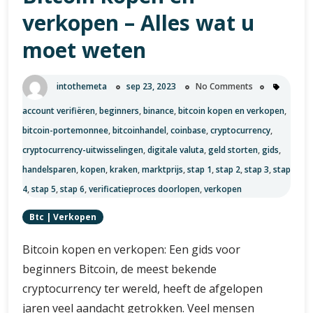
het
verkopen – Alles wat u
werkt!
moet weten
intothemeta
sep 23, 2023
No Comments
account verifiëren
,
beginners
,
binance
,
bitcoin kopen en verkopen
,
bitcoin-portemonnee
,
bitcoinhandel
,
coinbase
,
cryptocurrency
,
cryptocurrency-uitwisselingen
,
digitale valuta
,
geld storten
,
gids
,
handelsparen
,
kopen
,
kraken
,
marktprijs
,
stap 1
,
stap 2
,
stap 3
,
stap
4
,
stap 5
,
stap 6
,
verificatieproces doorlopen
,
verkopen
Btc
|
Verkopen
Bitcoin kopen en verkopen: Een gids voor
beginners Bitcoin, de meest bekende
cryptocurrency ter wereld, heeft de afgelopen
jaren veel aandacht getrokken. Veel mensen