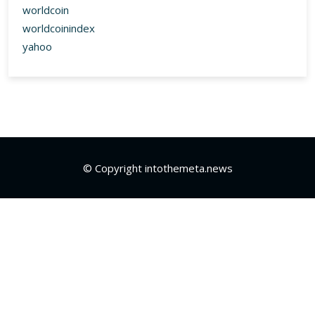
worldcoin
worldcoinindex
yahoo
© Copyright intothemeta.news