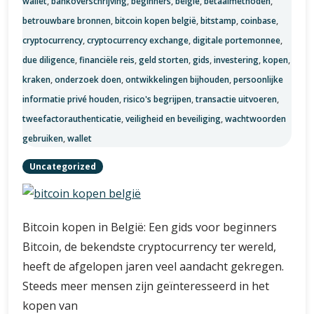
wallet
,
bankoverschrijving
,
beginners
,
belgië
,
betaalmethoden
,
betrouwbare bronnen
,
bitcoin kopen belgië
,
bitstamp
,
coinbase
,
cryptocurrency
,
cryptocurrency exchange
,
digitale portemonnee
,
due diligence
,
financiële reis
,
geld storten
,
gids
,
investering
,
kopen
,
kraken
,
onderzoek doen
,
ontwikkelingen bijhouden
,
persoonlijke
informatie privé houden
,
risico's begrijpen
,
transactie uitvoeren
,
tweefactorauthenticatie
,
veiligheid en beveiliging
,
wachtwoorden
gebruiken
,
wallet
Uncategorized
Bitcoin kopen in België: Een gids voor beginners
Bitcoin, de bekendste cryptocurrency ter wereld,
heeft de afgelopen jaren veel aandacht gekregen.
Steeds meer mensen zijn geïnteresseerd in het
kopen van