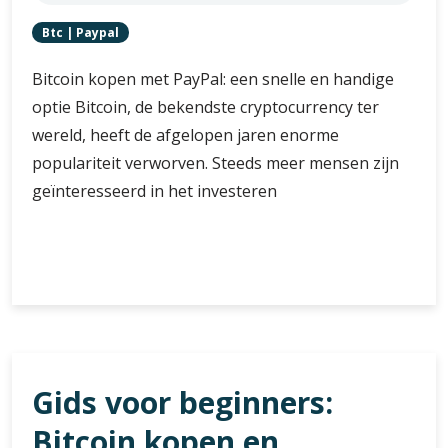
Btc
|
Paypal
Bitcoin kopen met PayPal: een snelle en handige
optie Bitcoin, de bekendste cryptocurrency ter
wereld, heeft de afgelopen jaren enorme
populariteit verworven. Steeds meer mensen zijn
geïnteresseerd in het investeren
Gemakkelijk
Verder lezen
en
snel
Bitcoin
kopen
met
Gids voor beginners:
PayPal:
Ontdek
Bitcoin kopen en
hoe