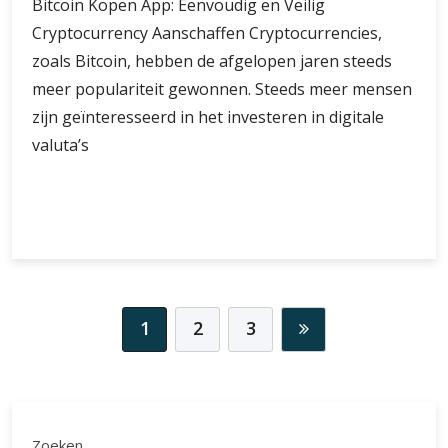
Bitcoin Kopen App: Eenvoudig en Veilig
Cryptocurrency Aanschaffen Cryptocurrencies,
zoals Bitcoin, hebben de afgelopen jaren steeds
meer populariteit gewonnen. Steeds meer mensen
zijn geïnteresseerd in het investeren in digitale
valuta’s
Gemakkelijk
Verder lezen
Bitcoin
Kopen
met
een
Handige
1
2
3
Bitcoin
Kopen
App
Zoeken