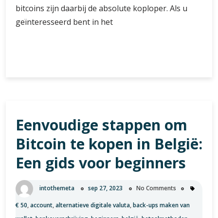
bitcoins zijn daarbij de absolute koploper. Als u
geïnteresseerd bent in het
De
Verder lezen
Gids
voor
het
Veilig
en
Eenvoudige stappen om
Slim
Bitcoins
Bitcoin te kopen in België:
Kopen:
Stap
Een gids voor beginners
in
de
intothemeta
sep 27, 2023
No Comments
Wereld
van
€ 50
,
account
,
alternatieve digitale valuta
,
back-ups maken van
Cryptocurrencies!