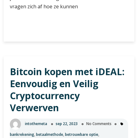
vragen zich af hoe ze kunnen
Gids
Verder lezen
voor
beginners:
Bitcoin
kopen
en
Bitcoin kopen met iDEAL:
verkopen
–
Eenvoudig en Veilig
Alles
wat
Cryptocurrency
u
Verwerven
moet
weten
intothemeta
sep 22, 2023
No Comments
bankrekening
,
betaalmethode
,
betrouwbare optie
,