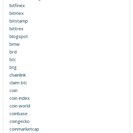
bitfinex
bitmex
bitstamp
bittrex
blogspot
bmw
brd
btc
btg
chainlink
claim btc
coin
coin index
coin world
coinbase
coingecko
coinmarketcap