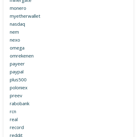
minergate
monero
myetherwallet
nasdaq
nem
nexo
omega
omrekenen
payeer
paypal
plus500
poloniex
preev
rabobank
rcn
real
record
reddit