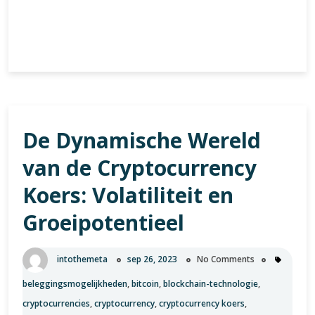
Eenvoudige
Verder lezen
stappen
om
Bitcoin
te
kopen
De Dynamische Wereld
in
België:
van de Cryptocurrency
Een
gids
Koers: Volatiliteit en
voor
Groeipotentieel
beginners
intothemeta
sep 26, 2023
No Comments
beleggingsmogelijkheden
,
bitcoin
,
blockchain-technologie
,
cryptocurrencies
,
cryptocurrency
,
cryptocurrency koers
,