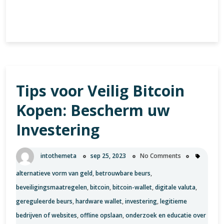
De
Verder lezen
Dynamische
Wereld
van
de
Cryptocurrency
Tips voor Veilig Bitcoin
Koers:
Volatiliteit
Kopen: Bescherm uw
en
Groeipotentieel
Investering
intothemeta
sep 25, 2023
No Comments
alternatieve vorm van geld
,
betrouwbare beurs
,
beveiligingsmaatregelen
,
bitcoin
,
bitcoin-wallet
,
digitale valuta
,
gereguleerde beurs
,
hardware wallet
,
investering
,
legitieme
bedrijven of websites
,
offline opslaan
,
onderzoek en educatie over