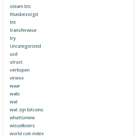
steam btc
thuisbezorgd
tnt
transferwise
try
Uncategorized
usd
utrust
verkopen
virwox
waar
wabi
wat
wat zijn bitcoins
whattomine
wisselkoers
world coin index