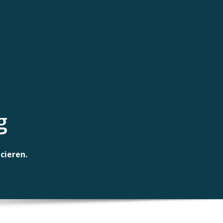
g
cieren.