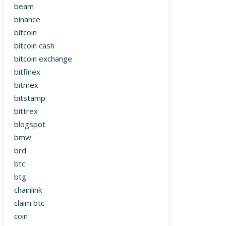
beam
binance
bitcoin
bitcoin cash
bitcoin exchange
bitfinex
bitmex
bitstamp
bittrex
blogspot
bmw
brd
btc
btg
chainlink
claim btc
coin