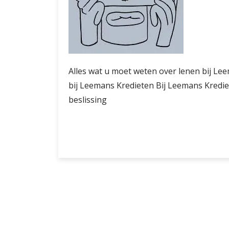
Alles wat u moet weten over lenen bij Le
bij Leemans Kredieten Bij Leemans Kredie
beslissing
Leemans
Verder lezen
Kredieten:
Vertrouwd
lenen,
zorgeloos
financieren.