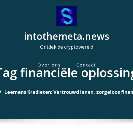
intothemeta.news
Ontdek de cryptowereld
Over ons
Contact
Tag financiële oplossin
H
o
o
Leemans Kredieten: Vertrouwd lenen, zorgeloos finan
f
d
m
e
n