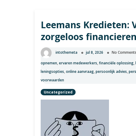
Leemans Kredieten: 
zorgeloos financieren
intothemeta
jul 8, 2026
No Comment
opnemen
,
ervaren medewerkers
,
financiële oplossing
,
leningsopties
,
online aanvraag
,
persoonlijk advies
,
pers
voorwaarden
Uncategorized