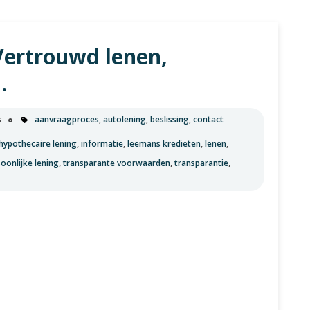
u
Vertrouwd lenen,
.
s
aanvraagproces
,
autolening
,
beslissing
,
contact
hypothecaire lening
,
informatie
,
leemans kredieten
,
lenen
,
oonlijke lening
,
transparante voorwaarden
,
transparantie
,