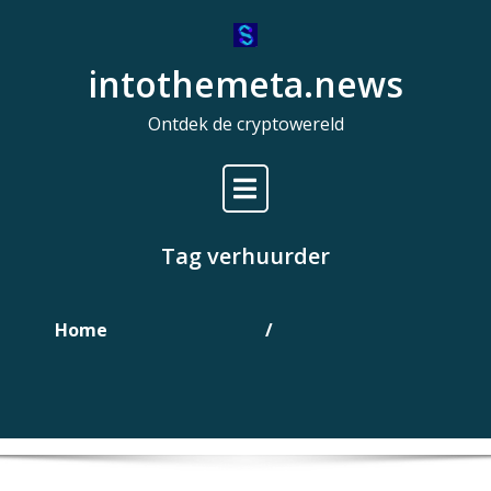
Naar
de
intothemeta.news
inhoud
gaan
Ontdek de cryptowereld
Tag verhuurder
Home