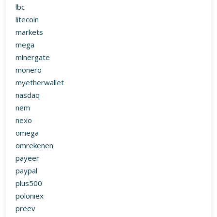
lbc
litecoin
markets
mega
minergate
monero
myetherwallet
nasdaq
nem
nexo
omega
omrekenen
payeer
paypal
plus500
poloniex
preev