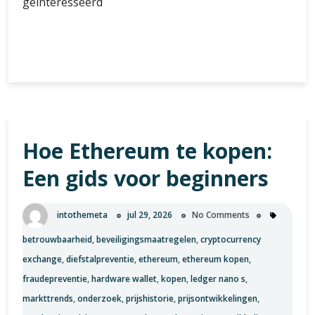
geïnteresseerd
De
Verder lezen
waarde
van
1
Bitcoin
in
Hoe Ethereum te kopen:
Euro:
Actuele
Een gids voor beginners
wisselkoers
en
trends
intothemeta
jul 29, 2026
No Comments
betrouwbaarheid
,
beveiligingsmaatregelen
,
cryptocurrency
exchange
,
diefstalpreventie
,
ethereum
,
ethereum kopen
,
fraudepreventie
,
hardware wallet
,
kopen
,
ledger nano s
,
markttrends
,
onderzoek
,
prijshistorie
,
prijsontwikkelingen
,