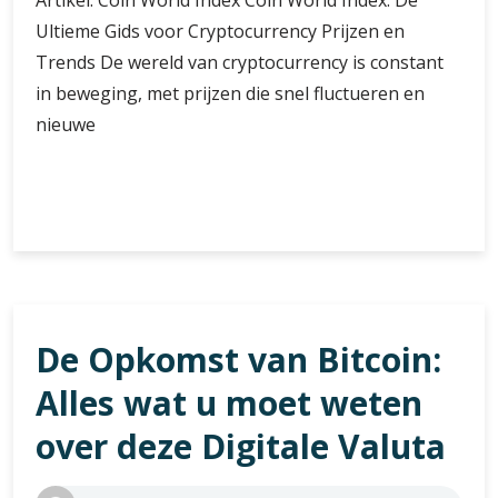
Artikel: Coin World Index Coin World Index: De
Ultieme Gids voor Cryptocurrency Prijzen en
Trends De wereld van cryptocurrency is constant
in beweging, met prijzen die snel fluctueren en
nieuwe
De
Verder lezen
Ultieme
Gids
voor
Cryptocurrency
Prijzen
De Opkomst van Bitcoin:
en
Trends:
Alles wat u moet weten
Coin
World
over deze Digitale Valuta
Index
in