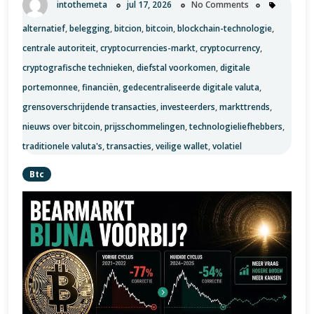
intothemeta
jul 17, 2026
No Comments
de
Schijnwerpers
alternatief
,
belegging
,
bitcion
,
bitcoin
,
blockchain-technologie
,
centrale autoriteit
,
cryptocurrencies-markt
,
cryptocurrency
,
cryptografische technieken
,
diefstal voorkomen
,
digitale
portemonnee
,
financiën
,
gedecentraliseerde digitale valuta
,
grensoverschrijdende transacties
,
investeerders
,
markttrends
,
nieuws over bitcoin
,
prijsschommelingen
,
technologieliefhebbers
,
traditionele valuta's
,
transacties
,
veilige wallet
,
volatiel
Btc