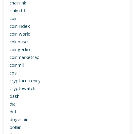
chainlink
claim btc
coin
coin index
coin world
coinbase
coingecko
coinmarketcap
coinmill
cos
cryptocurrency
cryptowatch
dash
dia
dnt
dogecoin
dollar