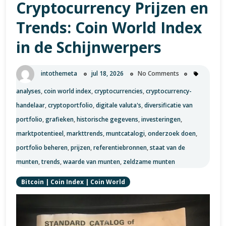
Cryptocurrency Prijzen en
de
wereld
Trends: Coin World Index
van
in de Schijnwerpers
cryptocurrencies
intothemeta
jul 18, 2026
No Comments
analyses
,
coin world index
,
cryptocurrencies
,
cryptocurrency-
handelaar
,
cryptoportfolio
,
digitale valuta's
,
diversificatie van
portfolio
,
grafieken
,
historische gegevens
,
investeringen
,
marktpotentieel
,
markttrends
,
muntcatalogi
,
onderzoek doen
,
portfolio beheren
,
prijzen
,
referentiebronnen
,
staat van de
munten
,
trends
,
waarde van munten
,
zeldzame munten
Bitcoin
|
Coin Index
|
Coin World