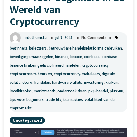
digitale
Wereld van
revolutie
Cryptocurrency
van
cryptocurrency
intothemeta
jul 9, 2026
No Comments
beginners
,
beleggers
,
betrouwbare handelsplatforms gebruiken
,
beveiligingsmaatregelen
,
binance
,
bitcoin
,
coinbase
,
coinbase
binance kraken gedisciplineerd handelen
,
cryptocurrency
,
cryptocurrency-beurzen
,
cryptocurrency-makelaars
,
digitale
valuta
,
etoro
,
handelen
,
hardware wallets
,
investering
,
kraken
,
localbitcoins
,
markttrends
,
onderzoek doen
,
p2p-handel
,
plus500
,
tips voor beginners
,
trade btc
,
transacties
,
volatiliteit van de
cryptomarkt
Uncategorized