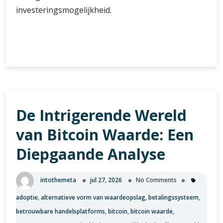
investeringsmogelijkheid.
Hoe
Verder lezen
Ethereum
te
kopen:
Een
gids
De Intrigerende Wereld
voor
beginners
van Bitcoin Waarde: Een
Diepgaande Analyse
intothemeta
jul 27, 2026
No Comments
adoptie
,
alternatieve vorm van waardeopslag
,
betalingssysteem
,
betrouwbare handelsplatforms
,
bitcoin
,
bitcoin waarde
,