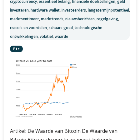
cryptocurrency
,
essentieel belang
,
financiële doelstellingen
,
geld
investeren
,
hardware wallet
,
investeerders
,
langetermijnpotentieel
,
marktsentiment
,
markttrends
,
nieuwsberichten
,
regelgeving
,
risico's en voordelen
,
schaars goed
,
technologische
ontwikkelingen
,
volatiel
,
waarde
Btc
Artikel: De Waarde van Bitcoin De Waarde van
Bitcoin Bitcoin, de eerste en meest bekende