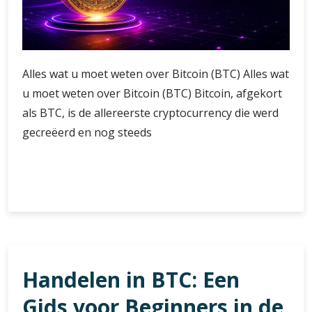
Alles wat u moet weten over Bitcoin (BTC) Alles wat
u moet weten over Bitcoin (BTC) Bitcoin, afgekort
als BTC, is de allereerste cryptocurrency die werd
gecreëerd en nog steeds
Alles
Verder lezen
wat
u
moet
weten
over
Handelen in BTC: Een
Bitcoin
(BTC):
Gids voor Beginners in de
De