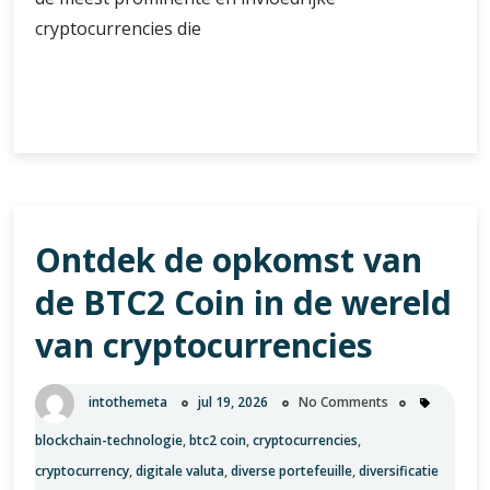
cryptocurrencies die
De
Verder lezen
Opkomst
en
Toekomst
van
Ethereum’s
Ontdek de opkomst van
Invloed
in
de BTC2 Coin in de wereld
de
Cryptowereld
van cryptocurrencies
intothemeta
jul 19, 2026
No Comments
blockchain-technologie
,
btc2 coin
,
cryptocurrencies
,
cryptocurrency
,
digitale valuta
,
diverse portefeuille
,
diversificatie