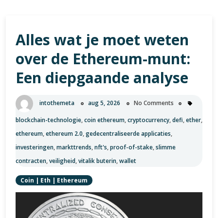
Alles wat je moet weten
over de Ethereum-munt:
Een diepgaande analyse
intothemeta
aug 5, 2026
No Comments
blockchain-technologie
,
coin ethereum
,
cryptocurrency
,
defi
,
ether
,
ethereum
,
ethereum 2.0
,
gedecentraliseerde applicaties
,
investeringen
,
markttrends
,
nft's
,
proof-of-stake
,
slimme
contracten
,
veiligheid
,
vitalik buterin
,
wallet
Coin
|
Eth
|
Ethereum