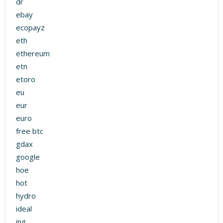
dr
ebay
ecopayz
eth
ethereum
etn
etoro
eu
eur
euro
free btc
gdax
google
hoe
hot
hydro
ideal
ing