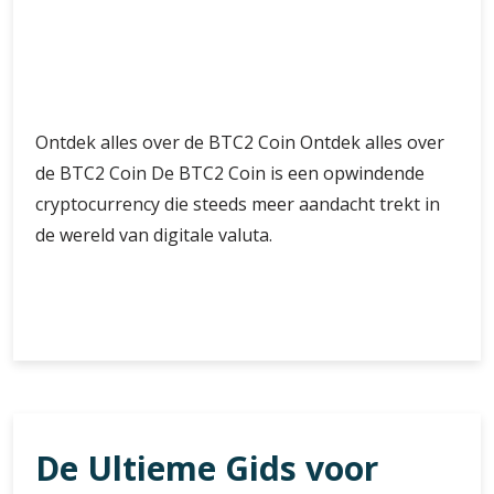
Ontdek alles over de BTC2 Coin Ontdek alles over
de BTC2 Coin De BTC2 Coin is een opwindende
cryptocurrency die steeds meer aandacht trekt in
de wereld van digitale valuta.
Ontdek
Verder lezen
de
opkomst
van
de
BTC2
De Ultieme Gids voor
Coin
in