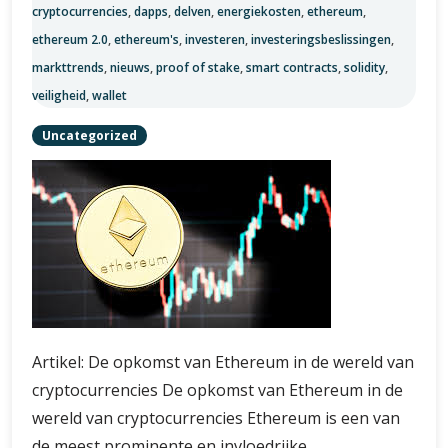
cryptocurrencies
,
dapps
,
delven
,
energiekosten
,
ethereum
,
ethereum 2.0
,
ethereum's
,
investeren
,
investeringsbeslissingen
,
markttrends
,
nieuws
,
proof of stake
,
smart contracts
,
solidity
,
veiligheid
,
wallet
Uncategorized
Artikel: De opkomst van Ethereum in de wereld van
cryptocurrencies De opkomst van Ethereum in de
wereld van cryptocurrencies Ethereum is een van
de meest prominente en invloedrijke