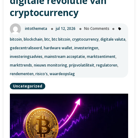
digitale revolutie van
deze
cryptocurrency
Digitale
Valuta
intothemeta
jul 12, 2026
No Comments
bitcoin
,
blockchain
,
btc
,
btc bitcoin
,
cryptocurrency
,
digitale valuta
,
gedecentraliseerd
,
hardware wallet
,
investeringen
,
investeringsadvies
,
mainstream acceptatie
,
marktsentiment
,
markttrends
,
nieuws monitoring
,
prijsvolatiliteit
,
regulatoren
,
rendementen
,
risico's
,
waardeopslag
Uncategorized