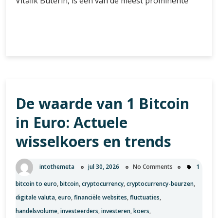
Vitalik Buterin, is een van de meest prominente
Alles
Verder lezen
wat
je
moet
weten
over
De waarde van 1 Bitcoin
de
Ethereum-
in Euro: Actuele
munt:
Een
wisselkoers en trends
diepgaande
analyse
intothemeta
jul 30, 2026
No Comments
1
bitcoin to euro
,
bitcoin
,
cryptocurrency
,
cryptocurrency-beurzen
,
digitale valuta
,
euro
,
financiële websites
,
fluctuaties
,
handelsvolume
,
investeerders
,
investeren
,
koers
,