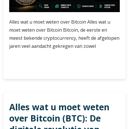
Alles wat u moet weten over Bitcoin Alles wat u
moet weten over Bitcoin Bitcoin, de eerste en
meest bekende cryptocurrency, heeft de afgelopen
jaren veel aandacht gekregen van zowel
De
Verder lezen
Opkomst
van
Bitcoin:
Alles
wat
Alles wat u moet weten
u
moet
over Bitcoin (BTC): De
weten
over