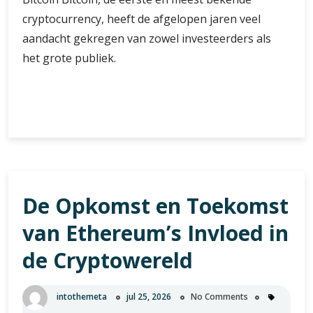
cryptocurrency, heeft de afgelopen jaren veel
aandacht gekregen van zowel investeerders als
het grote publiek.
De
Verder lezen
Intrigerende
Wereld
van
Bitcoin
Waarde:
De Opkomst en Toekomst
Een
Diepgaande
van Ethereum’s Invloed in
Analyse
de Cryptowereld
intothemeta
jul 25, 2026
No Comments