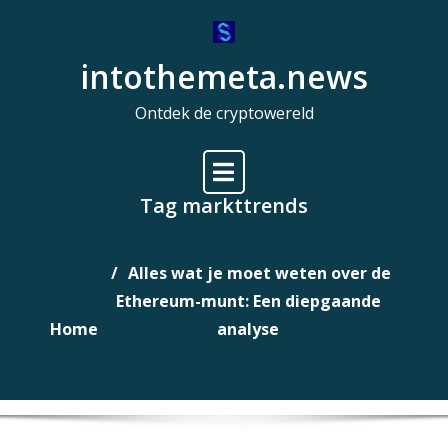
Naar
de
intothemeta.news
inhoud
gaan
Ontdek de cryptowereld
Tag markttrends
Alles wat je moet weten over de
Ethereum-munt: Een diepgaande
Home
analyse