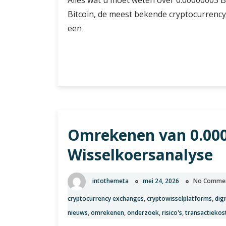
Bitcoin, de meest bekende cryptocurrency 
een
Alles
Verder lezen
over
de
waarde
van
0.00000003
Omrekenen van 0.000
BTC
in
Wisselkoersanalyse
de
wereld
van
intothemeta
mei 24, 2026
No Comme
cryptocurrency
cryptocurrency exchanges
,
cryptowisselplatforms
,
digi
nieuws
,
omrekenen
,
onderzoek
,
risico's
,
transactiekos