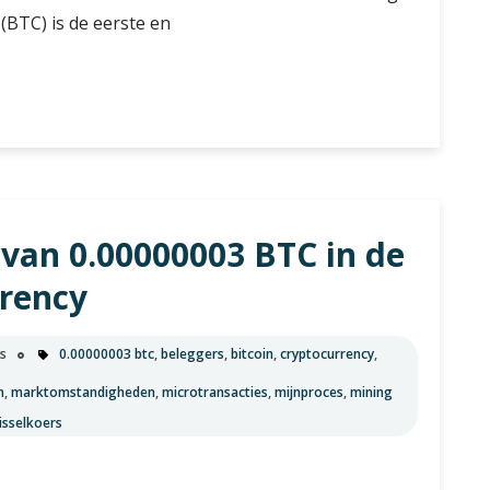
(BTC) is de eerste en
 van 0.00000003 BTC in de
rrency
s
0.00000003 btc
,
beleggers
,
bitcoin
,
cryptocurrency
,
n
,
marktomstandigheden
,
microtransacties
,
mijnproces
,
mining
isselkoers