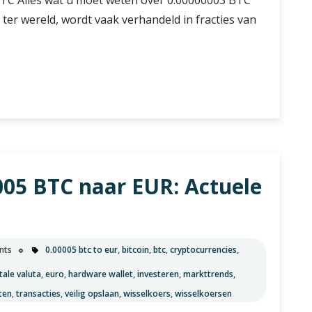
ter wereld, wordt vaak verhandeld in fracties van
05 BTC naar EUR: Actuele
nts
0.00005 btc to eur
,
bitcoin
,
btc
,
cryptocurrencies
,
tale valuta
,
euro
,
hardware wallet
,
investeren
,
markttrends
,
ten
,
transacties
,
veilig opslaan
,
wisselkoers
,
wisselkoersen