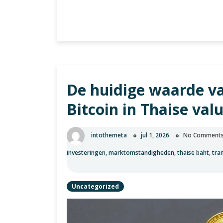
Bestel
Verder lezen
Gemakkelijk
en
Veilig:
Thuisbezorgd
met
De huidige waarde va
Bitcoin!
Bitcoin in Thaise val
intothemeta
jul 1, 2026
No Comment
investeringen
,
marktomstandigheden
,
thaise baht
,
tra
Uncategorized