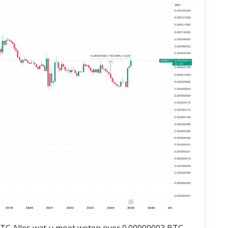
BTC Alles wat u moet weten over 0.00000003 BTC