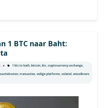
n 1 BTC naar Baht:
uta
s
1 btc to bath
,
bitcoin
,
btc
,
cryptocurrency exchange
,
nsactiekosten
,
transacties
,
veilige platforms
,
volatiel
,
wisselkoers