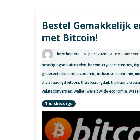
Bestel Gemakkelijk e
met Bitcoin!
intothemeta
jul 5, 2026
No Comment
beveiligingsmaatregelen
,
bitcoin
,
cryptocurrencies
,
dig
gedecentraliseerde economie
,
inclusieve economie
,
in
thuisbezorgd bitcoin
,
thuisbezorgd.nl
,
traditionele val
valutaconversies
,
wallet
,
wereldwijde economie
,
wisse
Thuisbezorgd