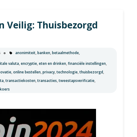
u
n Veilig: Thuisbezorgd
s
anonimiteit
,
banken
,
betaalmethode
,
itale valuta
,
encryptie
,
eten en drinken
,
financiële instellingen
,
novatie
,
online bestellen
,
privacy
,
technologie
,
thuisbezorgd
,
uta
,
transactiekosten
,
transacties
,
tweestapsverificatie
,
lkoers