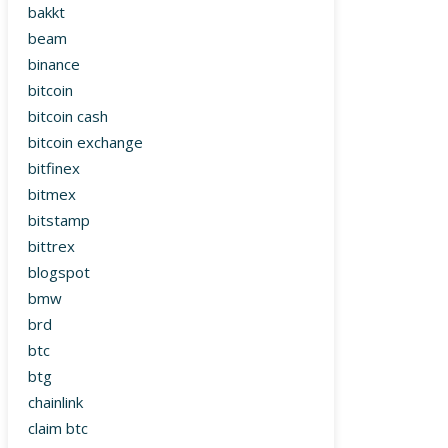
bakkt
beam
binance
bitcoin
bitcoin cash
bitcoin exchange
bitfinex
bitmex
bitstamp
bittrex
blogspot
bmw
brd
btc
btg
chainlink
claim btc