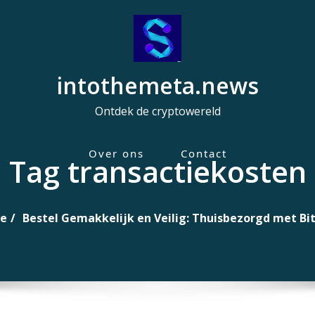
intothemeta.news
Ontdek de cryptowereld
Over ons
Contact
Tag transactiekosten
H
o
o
e
Bestel Gemakkelijk en Veilig: Thuisbezorgd met Bit
f
d
m
e
n