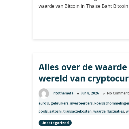
waarde van Bitcoin in Thaise Baht Bitcoin 
De
Verder lezen
huidige
waarde
van
1
BTC
Alles over de waarde
naar
Baht:
wereld van cryptocu
Bitcoin
in
Thaise
intothemeta
jun 8, 2026
No Comment
valuta
euro's
,
gebruikers
,
investeerders
,
koersschommelinge
pools
,
satoshi
,
transactiekosten
,
waarde fluctuaties
,
w
Uncategorized