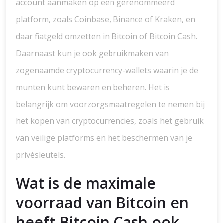
account aanmaken op een gerenommeerd
platform, zoals Coinbase, Binance of Kraken, en
daar fiatgeld omzetten in Bitcoin of Bitcoin Cash.
Daarnaast kun je ook gebruikmaken van
zogenaamde cryptocurrency-wallets waarin je de
munten kunt bewaren en beheren. Het is
belangrijk om voorzorgsmaatregelen te nemen bij
het kopen van cryptocurrencies, zoals het gebruik
van veilige platforms en het beschermen van je
privésleutels.
Wat is de maximale
voorraad van Bitcoin en
heeft Bitcoin Cash ook