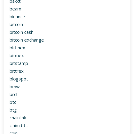
bakkt
beam
binance
bitcoin
bitcoin cash
bitcoin exchange
bitfinex
bitmex
bitstamp
bittrex
blogspot
bmw
brd
btc
btg
chainlink
claim btc
coin