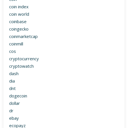
coin index
coin world
coinbase
coingecko
coinmarketcap
coinmill
cos
cryptocurrency
cryptowatch
dash
dia
dnt
dogecoin
dollar
dr
ebay
ecopayz