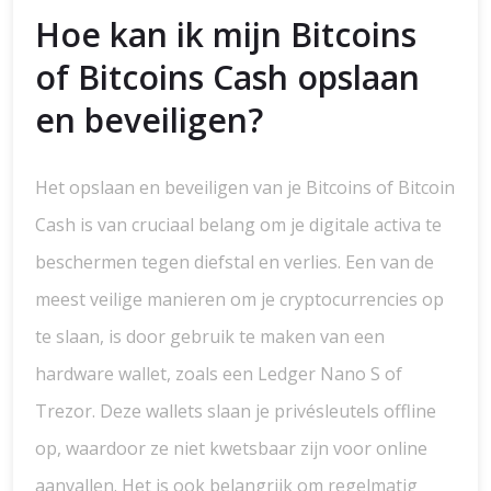
Hoe kan ik mijn Bitcoins
of Bitcoins Cash opslaan
en beveiligen?
Het opslaan en beveiligen van je Bitcoins of Bitcoin
Cash is van cruciaal belang om je digitale activa te
beschermen tegen diefstal en verlies. Een van de
meest veilige manieren om je cryptocurrencies op
te slaan, is door gebruik te maken van een
hardware wallet, zoals een Ledger Nano S of
Trezor. Deze wallets slaan je privésleutels offline
op, waardoor ze niet kwetsbaar zijn voor online
aanvallen. Het is ook belangrijk om regelmatig