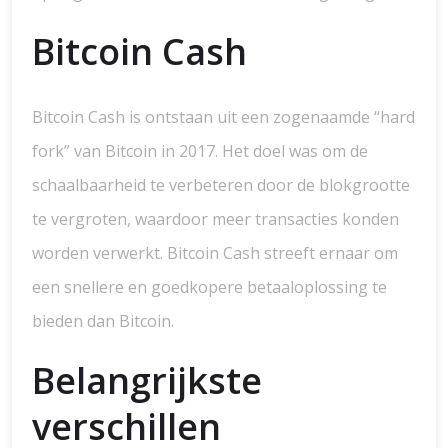
Bitcoin Cash
Bitcoin Cash is ontstaan uit een zogenaamde “hard
fork” van Bitcoin in 2017. Het doel was om de
schaalbaarheid te verbeteren door de blokgrootte
te vergroten, waardoor meer transacties konden
worden verwerkt. Bitcoin Cash streeft ernaar om
een snellere en goedkopere betaaloplossing te
bieden dan Bitcoin.
Belangrijkste
verschillen