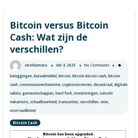
Bitcoin versus Bitcoin
Cash: Wat zijn de
verschillen?
intothemeta
okt 4, 2025
No Comments
beleggingen
,
betaalmiddel
,
bitcoin
,
bitcoin bitcoin cash
,
bitcoin
cash
,
consensusmechanisme
,
cryptocurrencies
,
decentraal
,
digitale
valuta
,
gemeenschappen
,
hard fork
,
investeringen
,
satoshi
nakamoto
,
schaalbaarheid
,
transacties
,
verschillen
,
visie
,
voorraadlimiet
Bitcoin Cash