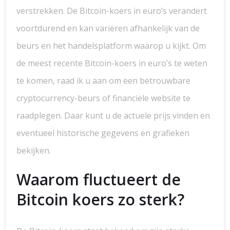
verstrekken. De Bitcoin-koers in euro’s verandert
voortdurend en kan variëren afhankelijk van de
beurs en het handelsplatform waarop u kijkt. Om
de meest recente Bitcoin-koers in euro’s te weten
te komen, raad ik u aan om een betrouwbare
cryptocurrency-beurs of financiële website te
raadplegen. Daar kunt u de actuele prijs vinden en
eventueel historische gegevens en grafieken
bekijken.
Waarom fluctueert de
Bitcoin koers zo sterk?