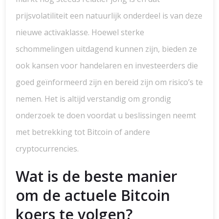
prijsvolatiliteit een natuurlijk onderdeel is van deze
nieuwe activaklasse. Hoewel sterke
schommelingen uitdagend kunnen zijn, bieden ze
ook kansen voor handelaren en investeerders die
goed geïnformeerd zijn en bereid zijn om risico’s te
nemen. Het is altijd verstandig om grondig
onderzoek te doen voordat u beslissingen neemt
met betrekking tot Bitcoin of andere
cryptocurrencies.
Wat is de beste manier
om de actuele Bitcoin
koers te volgen?