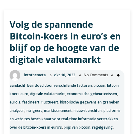
Volg de spannende
Bitcoin-koers in euro’s en
blijf op de hoogte van de
digitale valutamarkt
intothemeta
okt 10, 2023
No Comments
aandacht
,
beïnvloed door verschillende factoren
,
bitcoin
,
bitcoin
koers euro
,
digitale valutamarkt
,
economische gebeurtenissen
,
euro's
,
fascineert
,
fluctueert
,
historische gegevens en grafieken
analyser
,
intrigeert
,
marktsentiment
,
nieuwsberichten
,
platforms
en websites beschikbaar voor real-time informatie verstrekken
over de bitcoin-koers in euro's
,
prijs van bitcoin
,
regelgeving
,