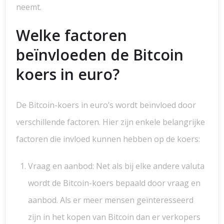
neemt.
Welke factoren
beïnvloeden de Bitcoin
koers in euro?
De Bitcoin-koers in euro’s wordt beïnvloed door
verschillende factoren. Hier zijn enkele belangrijke
factoren die invloed kunnen hebben op de koers:
Vraag en aanbod: Net als bij elke andere valuta
wordt de Bitcoin-koers bepaald door vraag en
aanbod. Als er meer mensen geïnteresseerd
zijn in het kopen van Bitcoin dan er verkopers