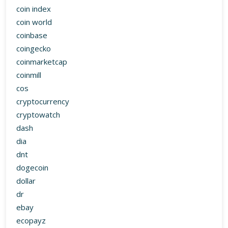
coin index
coin world
coinbase
coingecko
coinmarketcap
coinmill
cos
cryptocurrency
cryptowatch
dash
dia
dnt
dogecoin
dollar
dr
ebay
ecopayz