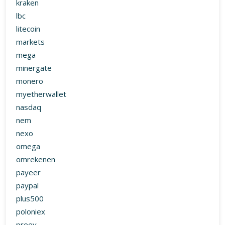
kraken
lbc
litecoin
markets
mega
minergate
monero
myetherwallet
nasdaq
nem
nexo
omega
omrekenen
payeer
paypal
plus500
poloniex
preev