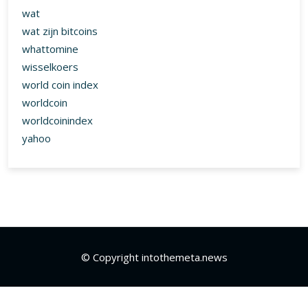
wat
wat zijn bitcoins
whattomine
wisselkoers
world coin index
worldcoin
worldcoinindex
yahoo
© Copyright intothemeta.news