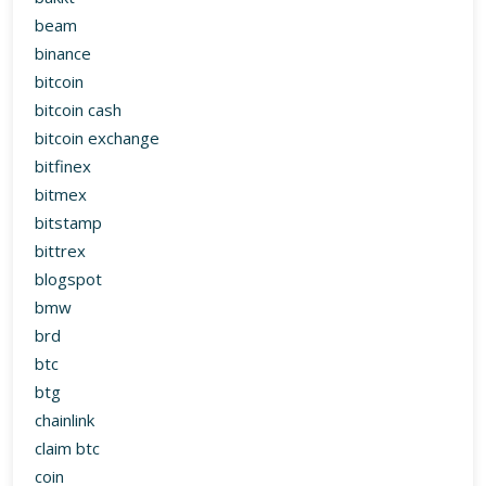
beam
binance
bitcoin
bitcoin cash
bitcoin exchange
bitfinex
bitmex
bitstamp
bittrex
blogspot
bmw
brd
btc
btg
chainlink
claim btc
coin