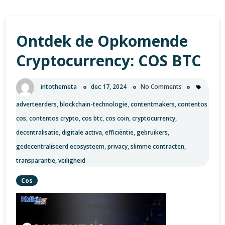
Ontdek de Opkomende
Cryptocurrency: COS BTC
intothemeta
dec 17, 2024
No Comments
adverteerders
,
blockchain-technologie
,
contentmakers
,
contentos
cos
,
contentos crypto
,
cos btc
,
cos coin
,
cryptocurrency
,
decentralisatie
,
digitale activa
,
efficiëntie
,
gebruikers
,
gedecentraliseerd ecosysteem
,
privacy
,
slimme contracten
,
transparantie
,
veiligheid
Cos