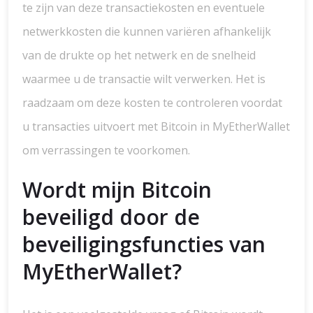
te zijn van deze transactiekosten en eventuele
netwerkkosten die kunnen variëren afhankelijk
van de drukte op het netwerk en de snelheid
waarmee u de transactie wilt verwerken. Het is
raadzaam om deze kosten te controleren voordat
u transacties uitvoert met Bitcoin in MyEtherWallet
om verrassingen te voorkomen.
Wordt mijn Bitcoin
beveiligd door de
beveiligingsfuncties van
MyEtherWallet?