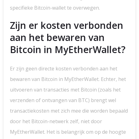
specifieke Bitcoin-wallet te overwegen.
Zijn er kosten verbonden
aan het bewaren van
Bitcoin in MyEtherWallet?
Er zijn geen directe kosten verbonden aan het
bewaren van Bitcoin in MyEtherWallet. Echter, het
uitvoeren van transacties met Bitcoin (zoals het
verzenden of ontvangen van BTC) brengt wel
transactiekosten met zich mee die worden bepaald
door het Bitcoin-netwerk zelf, niet door
MyEtherWallet. Het is belangrijk om op de hoogte