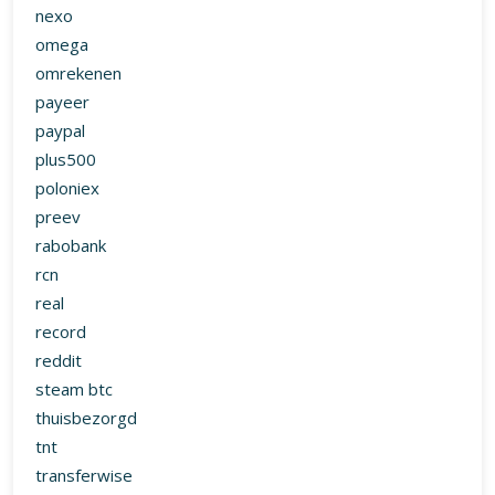
nexo
omega
omrekenen
payeer
paypal
plus500
poloniex
preev
rabobank
rcn
real
record
reddit
steam btc
thuisbezorgd
tnt
transferwise