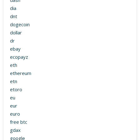
dash
dia
dnt
dogecoin
dollar
dr
ebay
ecopayz
eth
ethereum
etn
etoro
eu
eur
euro
free btc
gdax
google