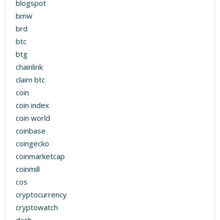
blogspot
bmw
brd
btc
btg
chainlink
claim btc
coin
coin index
coin world
coinbase
coingecko
coinmarketcap
coinmill
cos
cryptocurrency
cryptowatch