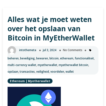
Alles wat je moet weten
over het opslaan van
Bitcoin in MyEtherWallet
intothemeta
jul 3, 2024
No Comments
beheren
,
beveiliging
,
bewaren
,
bitcoin
,
ethereum
,
functionaliteit
,
multi-currency wallet
,
myetherwallet
,
myetherwallet bitcoin
,
opslaan
,
transacties
,
veiligheid
,
voordelen
,
wallet
Ethereum
|
Myetherwallet