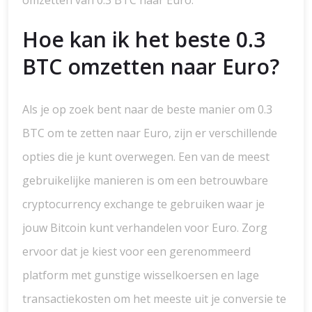
omzetten van 0.3 BTC naar Euro.
Hoe kan ik het beste 0.3
BTC omzetten naar Euro?
Als je op zoek bent naar de beste manier om 0.3
BTC om te zetten naar Euro, zijn er verschillende
opties die je kunt overwegen. Een van de meest
gebruikelijke manieren is om een betrouwbare
cryptocurrency exchange te gebruiken waar je
jouw Bitcoin kunt verhandelen voor Euro. Zorg
ervoor dat je kiest voor een gerenommeerd
platform met gunstige wisselkoersen en lage
transactiekosten om het meeste uit je conversie te