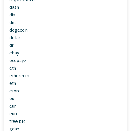
dash
dia
dnt
dogecoin
dollar
dr
ebay
ecopayz
eth
ethereum
etn
etoro
eu
eur
euro
free btc
gdax