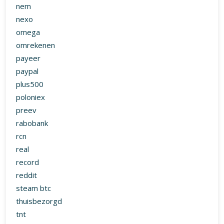
nem
nexo
omega
omrekenen
payeer
paypal
plus500
poloniex
preev
rabobank
rcn
real
record
reddit
steam btc
thuisbezorgd
tnt