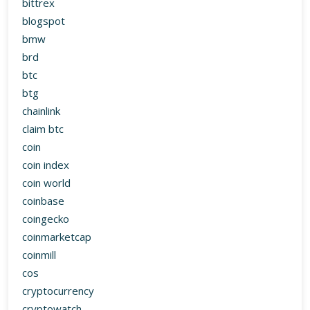
bittrex
blogspot
bmw
brd
btc
btg
chainlink
claim btc
coin
coin index
coin world
coinbase
coingecko
coinmarketcap
coinmill
cos
cryptocurrency
cryptowatch