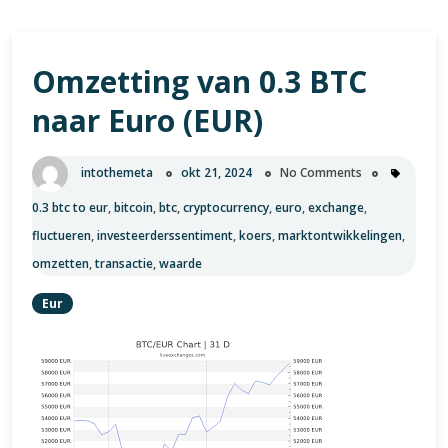
Omzetting van 0.3 BTC
naar Euro (EUR)
intothemeta
okt 21, 2024
No Comments
0.3 btc to eur
,
bitcoin
,
btc
,
cryptocurrency
,
euro
,
exchange
,
fluctueren
,
investeerderssentiment
,
koers
,
marktontwikkelingen
,
omzetten
,
transactie
,
waarde
Eur