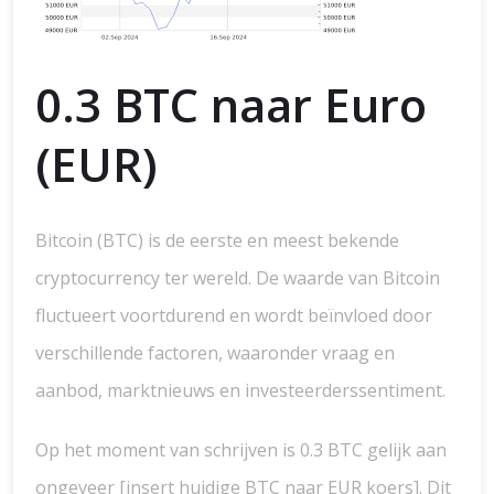
0.3 BTC naar Euro
(EUR)
Bitcoin (BTC) is de eerste en meest bekende
cryptocurrency ter wereld. De waarde van Bitcoin
fluctueert voortdurend en wordt beïnvloed door
verschillende factoren, waaronder vraag en
aanbod, marktnieuws en investeerderssentiment.
Op het moment van schrijven is 0.3 BTC gelijk aan
ongeveer [insert huidige BTC naar EUR koers]. Dit