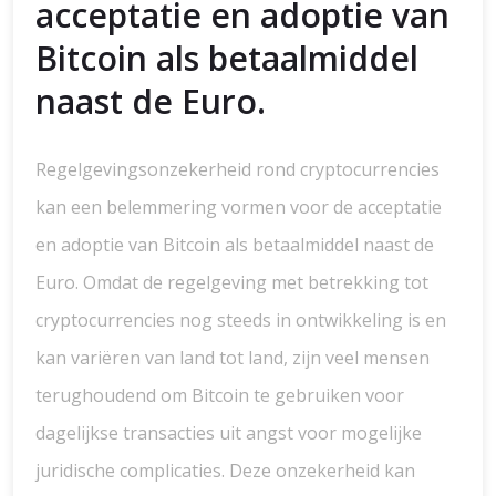
acceptatie en adoptie van
Bitcoin als betaalmiddel
naast de Euro.
Regelgevingsonzekerheid rond cryptocurrencies
kan een belemmering vormen voor de acceptatie
en adoptie van Bitcoin als betaalmiddel naast de
Euro. Omdat de regelgeving met betrekking tot
cryptocurrencies nog steeds in ontwikkeling is en
kan variëren van land tot land, zijn veel mensen
terughoudend om Bitcoin te gebruiken voor
dagelijkse transacties uit angst voor mogelijke
juridische complicaties. Deze onzekerheid kan