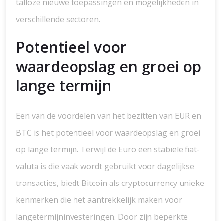
talloze nieuwe toepassingen en mogelijkheden in
verschillende sectoren.
Potentieel voor
waardeopslag en groei op
lange termijn
Een van de voordelen van het bezitten van EUR en
BTC is het potentieel voor waardeopslag en groei
op lange termijn. Terwijl de Euro een stabiele fiat-
valuta is die vaak wordt gebruikt voor dagelijkse
transacties, biedt Bitcoin als cryptocurrency unieke
kenmerken die het aantrekkelijk maken voor
langetermijninvesteringen. Door zijn beperkte