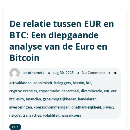
De relatie tussen EUR en
BTC: Een diepgaande
analyse van de Euro en
Bitcoin
intothemeta
aug 30, 2025
No Comments
activaklassen
,
anonimiteit
,
beleggers
,
bitcoin
,
btc
,
cryptocurrencies
,
cryptomarkt
,
decentraal
,
diversificatie
,
eur
,
eur
btc
,
euro
,
financiën
,
groeimogelijkheden
,
handelaren
,
investeringen
,
koersschommelingen
,
onafhankelijkheid
,
privacy
,
risico's
,
transacties
,
volatiliteit
,
wisselkoers
Eur