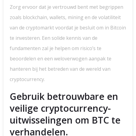
Zorg ervoor dat je vertrouwd bent met begrippen
zoals blockchain, wallets, mining en de volatiliteit
van de cryptomarkt voordat je besluit om in Bitcoin
te investeren. Een solide kennis van de
fundamenten zal je helpen om risico’s te
beoordelen en een weloverwogen aanpak te
hanteren bij het betreden van de wereld van
cryptocurrency.
Gebruik betrouwbare en
veilige cryptocurrency-
uitwisselingen om BTC te
verhandelen.