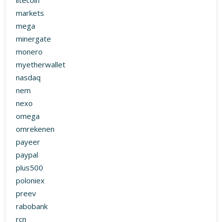
litecoin
markets
mega
minergate
monero
myetherwallet
nasdaq
nem
nexo
omega
omrekenen
payeer
paypal
plus500
poloniex
preev
rabobank
rcn