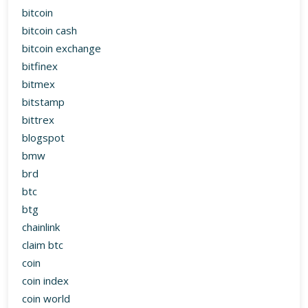
bitcoin
bitcoin cash
bitcoin exchange
bitfinex
bitmex
bitstamp
bittrex
blogspot
bmw
brd
btc
btg
chainlink
claim btc
coin
coin index
coin world