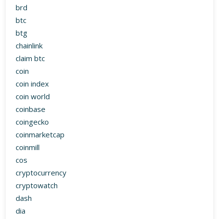
brd
btc
btg
chainlink
claim btc
coin
coin index
coin world
coinbase
coingecko
coinmarketcap
coinmill
cos
cryptocurrency
cryptowatch
dash
dia