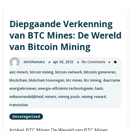
Diepgaande Verkenning
van BTC Mines: De Wereld
van Bitcoin Mining
intothemeta
apr 30, 2025
No Comments
asic miners
,
bitcoin mining
,
bitcoin-netwerk
,
bitcoins genereren
,
blockchain
,
blokchain toevoegen
,
btc mines
,
btc mining
,
duurzame
energiebronnen
,
energie-efficiënte technologieën
,
hash
,
milieuvriendelijkheid
,
miners
,
mining pools
,
mining reward
,
transacties
Uncategorized
Artikel: BTC Mines De Wereld van BTC Mines