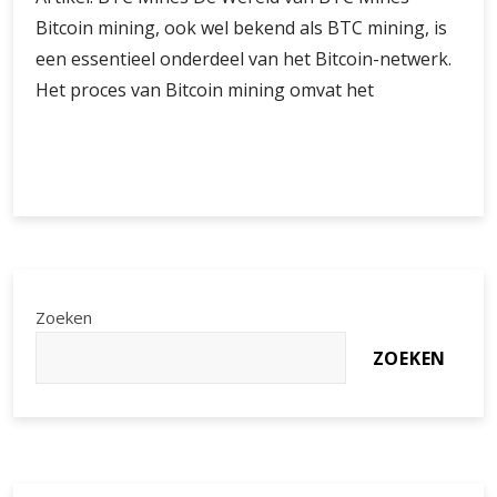
Bitcoin mining, ook wel bekend als BTC mining, is
een essentieel onderdeel van het Bitcoin-netwerk.
Het proces van Bitcoin mining omvat het
Diepgaande
Verder lezen
Verkenning
van
BTC
Mines:
De
Wereld
Zoeken
van
ZOEKEN
Bitcoin
Mining