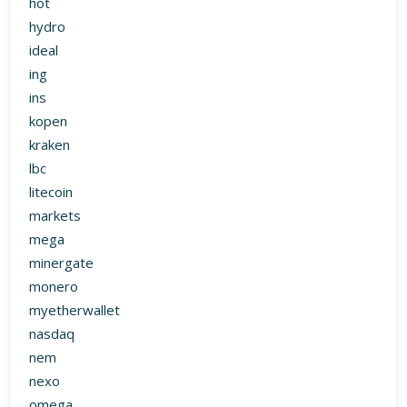
hot
hydro
ideal
ing
ins
kopen
kraken
lbc
litecoin
markets
mega
minergate
monero
myetherwallet
nasdaq
nem
nexo
omega