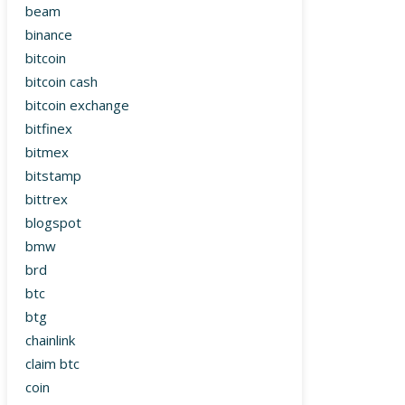
beam
binance
bitcoin
bitcoin cash
bitcoin exchange
bitfinex
bitmex
bitstamp
bittrex
blogspot
bmw
brd
btc
btg
chainlink
claim btc
coin