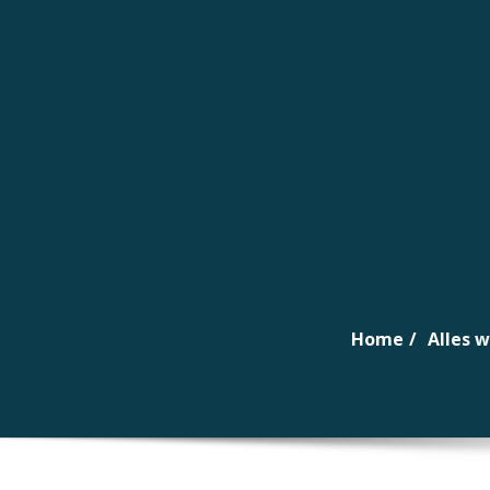
Naar
de
inhoud
gaan
Home
Alles 