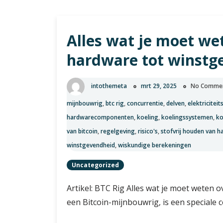
Alles wat je moet we
hardware tot winstg
intothemeta
mrt 29, 2025
No Comme
mijnbouwrig
,
btc rig
,
concurrentie
,
delven
,
elektricitei
hardwarecomponenten
,
koeling
,
koelingssystemen
,
ko
van bitcoin
,
regelgeving
,
risico's
,
stofvrij houden van 
winstgevendheid
,
wiskundige berekeningen
Uncategorized
Artikel: BTC Rig Alles wat je moet weten 
een Bitcoin-mijnbouwrig, is een speciale