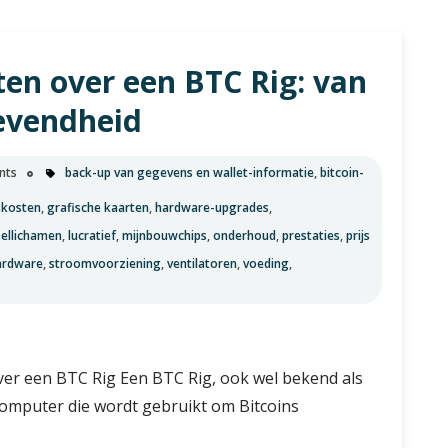
u
ten over een BTC Rig: van
evendheid
nts
back-up van gegevens en wallet-informatie
,
bitcoin-
tskosten
,
grafische kaarten
,
hardware-upgrades
,
ellichamen
,
lucratief
,
mijnbouwchips
,
onderhoud
,
prestaties
,
prijs
hardware
,
stroomvoorziening
,
ventilatoren
,
voeding
,
over een BTC Rig Een BTC Rig, ook wel bekend als
 computer die wordt gebruikt om Bitcoins