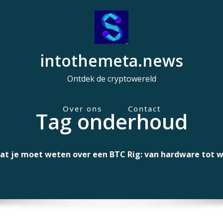
intothemeta.news
Ontdek de cryptowereld
Over ons
Contact
Tag onderhoud
H
o
o
wat je moet weten over een BTC Rig: van hardware tot 
f
d
m
e
n