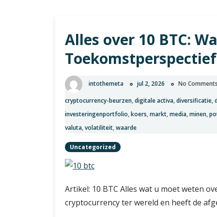
Alles over 10 BTC: Wa
Toekomstperspectief
intothemeta
jul 2, 2026
No Comment
cryptocurrency-beurzen
,
digitale activa
,
diversificatie
,
investeringenportfolio
,
koers
,
markt
,
media
,
minen
,
po
valuta
,
volatiliteit
,
waarde
Uncategorized
Artikel: 10 BTC Alles wat u moet weten ov
cryptocurrency ter wereld en heeft de af