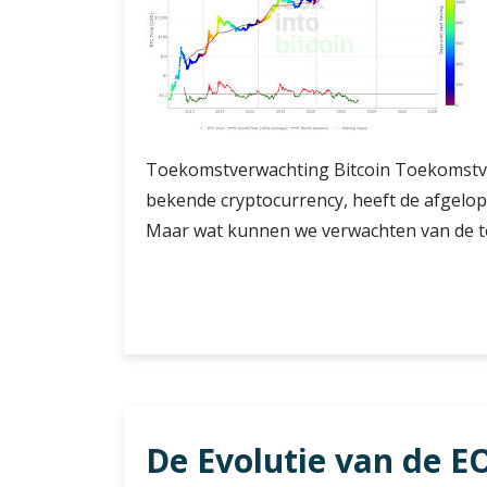
Toekomstverwachting Bitcoin Toekomstver
bekende cryptocurrency, heeft de afgelo
Maar wat kunnen we verwachten van de t
De
Verder lezen
Toekomstverwachtin
van
Bitcoin:
Wat
Brengt
De Evolutie van de E
de
Komende