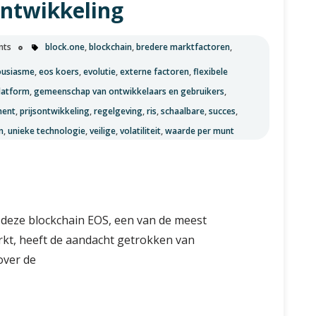
ontwikkeling
nts
block.one
,
blockchain
,
bredere marktfactoren
,
ousiasme
,
eos koers
,
evolutie
,
externe factoren
,
flexibele
latform
,
gemeenschap van ontwikkelaars en gebruikers
,
ment
,
prijsontwikkeling
,
regelgeving
,
ris
,
schaalbare
,
succes
,
n
,
unieke technologie
,
veilige
,
volatiliteit
,
waarde per munt
n deze blockchain EOS, een van de meest
rkt, heeft de aandacht getrokken van
over de