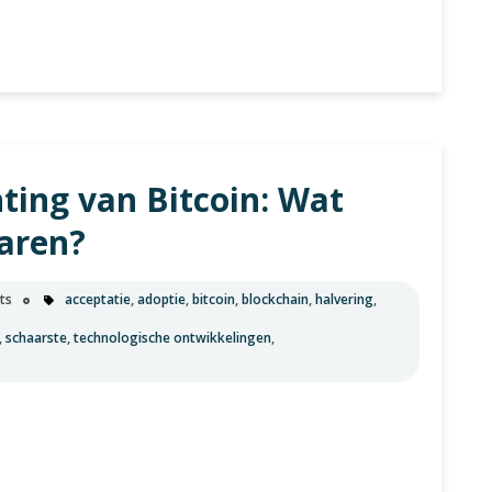
ing van Bitcoin: Wat
f
aren?
ts
acceptatie
,
adoptie
,
bitcoin
,
blockchain
,
halvering
,
,
schaarste
,
technologische ontwikkelingen
,