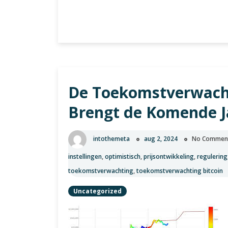
Alles
Verder lezen
over
10
BTC:
Waarde,
Verkrijgen
De Toekomstverwacht
en
Toekomstperspectie
Brengt de Komende J
intothemeta
aug 2, 2024
No Commen
instellingen
,
optimistisch
,
prijsontwikkeling
,
regulering
toekomstverwachting
,
toekomstverwachting bitcoin
Uncategorized