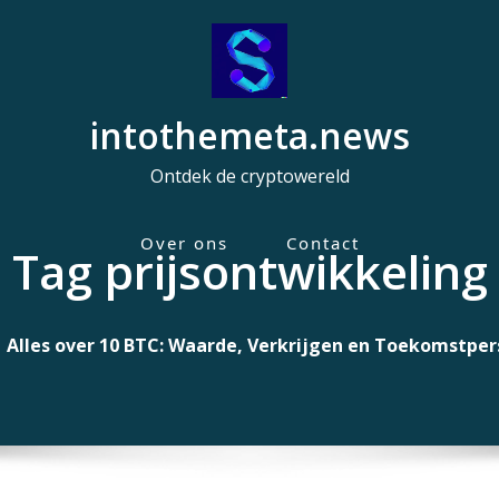
intothemeta.news
Ontdek de cryptowereld
Over ons
Contact
Tag prijsontwikkeling
H
o
o
Alles over 10 BTC: Waarde, Verkrijgen en Toekomstper
f
d
m
e
n