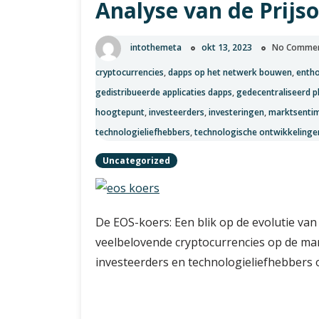
Analyse van de Prijs
Jaren?
intothemeta
okt 13, 2023
No Comme
cryptocurrencies
,
dapps op het netwerk bouwen
,
enth
gedistribueerde applicaties dapps
,
gedecentraliseerd p
hoogtepunt
,
investeerders
,
investeringen
,
marktsenti
technologieliefhebbers
,
technologische ontwikkelinge
Uncategorized
De EOS-koers: Een blik op de evolutie va
veelbelovende cryptocurrencies op de ma
investeerders en technologieliefhebbers 
De
Verder lezen