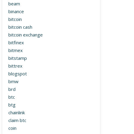
beam
binance
bitcoin
bitcoin cash
bitcoin exchange
bitfinex
bitmex
bitstamp
bittrex
blogspot
bmw
brd
btc
btg
chainlink
claim btc
coin