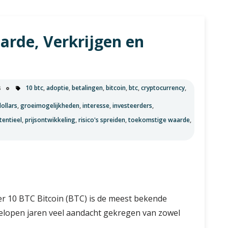
u
arde, Verkrijgen en
s
10 btc
,
adoptie
,
betalingen
,
bitcoin
,
btc
,
cryptocurrency
,
dollars
,
groeimogelijkheden
,
interesse
,
investeerders
,
tentieel
,
prijsontwikkeling
,
risico's spreiden
,
toekomstige waarde
,
er 10 BTC Bitcoin (BTC) is de meest bekende
gelopen jaren veel aandacht gekregen van zowel