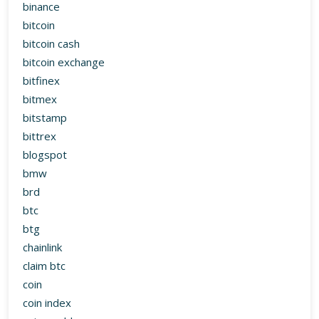
binance
bitcoin
bitcoin cash
bitcoin exchange
bitfinex
bitmex
bitstamp
bittrex
blogspot
bmw
brd
btc
btg
chainlink
claim btc
coin
coin index