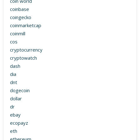
coin world
coinbase
coingecko
coinmarketcap
coinmill
cos
cryptocurrency
cryptowatch
dash
dia
dnt
dogecoin
dollar
dr
ebay
ecopayz
eth
ethereum