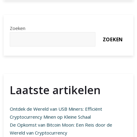
veilig
bitcoins
kopen?
De
Zoeken
beste
ZOEKEN
opties
op
een
rijtje
Laatste artikelen
Ontdek de Wereld van USB Miners: Efficiënt
Cryptocurrency Minen op Kleine Schaal
De Opkomst van Bitcoin Moon: Een Reis door de
Wereld van Cryptocurrency