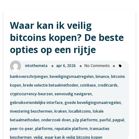
Waar kan ik veilig
bitcoins kopen? De beste
opties op een rijtje
intothemeta
apr 6, 2026
No Comments
bankoverschrijvingen
,
beveiligingsmaatregelen
,
binance
,
bitcoins
kopen
,
brede selectie betaalmethoden
,
coinbase
,
creditcards
,
cryptocurrency-beurzen
,
eenvoudig navigeren
,
gebruiksvriendelijke interface
,
goede beveiligingsmaatregelen
,
investering beschermen
,
kraken
,
localbitcoins
,
lokale
betaalmethoden
,
onderzoek doen
,
p2p platforms
,
paxful
,
paypal
,
peer-to-peer
,
platforms
,
reputatie platform
,
transacties
beschermen
,
veilig
,
waar kan ik veilig bitcoins kopen