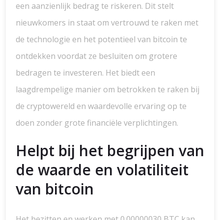
een aanzienlijk bedrag te riskeren. Dit stelt
nieuwkomers in staat om vertrouwd te raken met
de technologie en het potentieel van bitcoin te
ontdekken voordat ze besluiten om grotere
bedragen te investeren. Het biedt een
laagdrempelige manier om betrokken te raken bij
de cryptowereld en waardevolle ervaring op te
doen zonder grote financiële verplichtingen.
Helpt bij het begrijpen van
de waarde en volatiliteit
van bitcoin
Het bezitten en werken met 0.00000030 BTC kan