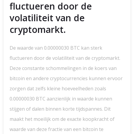
fluctueren door de
volatiliteit van de
cryptomarkt.
De waarde van 0.00000030 BTC kan sterk
fluctueren door de volatiliteit van de cryptomarkt.
Deze constante schommelingen in de koers van
bitcoin en andere cryptocurrencies kunnen ervoor
zorgen dat zelfs kleine hoeveelheden zoals
0.00000030 BTC aanzienlijk in waarde kunnen
stijgen of dalen binnen korte tijdspannes. Dit
maakt het moeilijk om de exacte koopkracht of
waarde van deze fractie van een bitcoin te