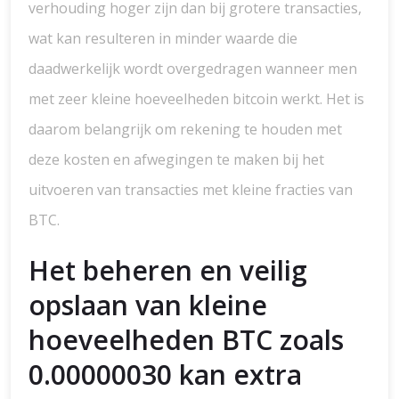
verhouding hoger zijn dan bij grotere transacties,
wat kan resulteren in minder waarde die
daadwerkelijk wordt overgedragen wanneer men
met zeer kleine hoeveelheden bitcoin werkt. Het is
daarom belangrijk om rekening te houden met
deze kosten en afwegingen te maken bij het
uitvoeren van transacties met kleine fracties van
BTC.
Het beheren en veilig
opslaan van kleine
hoeveelheden BTC zoals
0.00000030 kan extra