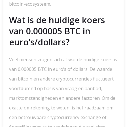
bitcoin-ecosysteem.
Wat is de huidige koers
van 0.000005 BTC in
euro’s/dollars?
Veel mensen vragen zich af wat de huidige koers is
van 0.000005 BTC in euro’s of dollars. De waarde
van bitcoin en andere cryptocurrencies fluctueert
voortdurend op basis van vraag en aanbod,
marktomstandigheden en andere factoren. Om de
exacte omrekening te weten, is het raadzaam om
een betrouwbare cryptocurrency exchange of