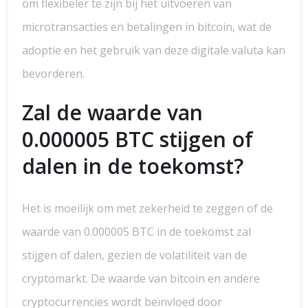
om flexibeler te zijn bij het uitvoeren van
microtransacties en betalingen in bitcoin, wat de
adoptie en het gebruik van deze digitale valuta kan
bevorderen.
Zal de waarde van
0.000005 BTC stijgen of
dalen in de toekomst?
Het is moeilijk om met zekerheid te zeggen of de
waarde van 0.000005 BTC in de toekomst zal
stijgen of dalen, gezien de volatiliteit van de
cryptomarkt. De waarde van bitcoin en andere
cryptocurrencies wordt beïnvloed door