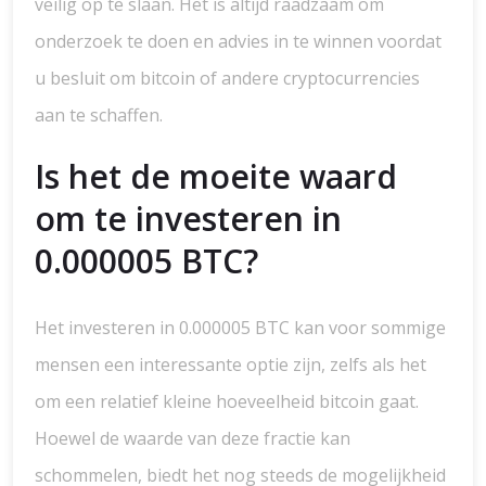
veilig op te slaan. Het is altijd raadzaam om
onderzoek te doen en advies in te winnen voordat
u besluit om bitcoin of andere cryptocurrencies
aan te schaffen.
Is het de moeite waard
om te investeren in
0.000005 BTC?
Het investeren in 0.000005 BTC kan voor sommige
mensen een interessante optie zijn, zelfs als het
om een relatief kleine hoeveelheid bitcoin gaat.
Hoewel de waarde van deze fractie kan
schommelen, biedt het nog steeds de mogelijkheid