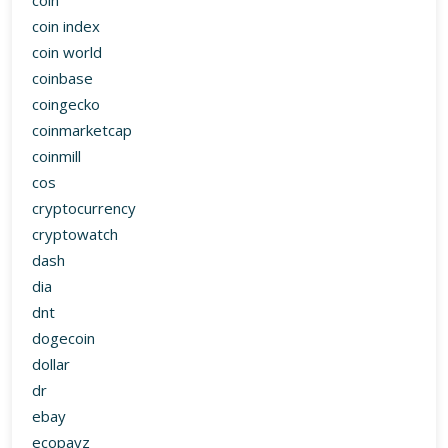
coin
coin index
coin world
coinbase
coingecko
coinmarketcap
coinmill
cos
cryptocurrency
cryptowatch
dash
dia
dnt
dogecoin
dollar
dr
ebay
ecopayz