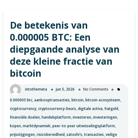
De betekenis van
0.000005 BTC: Een
diepgaande analyse van
deze kleine fractie van
bitcoin
intothemeta
jun 5, 2026
No Comments
0.000005 btc
,
aankooptransacties
,
bitcoin
,
bitcoin-ecosysteem
,
cryptocurrency
,
cryptocurrency-beurs
,
digitale activa
,
fiatgeld
,
financiële doelen
,
handelsplatform
,
investeren
,
investeringen
,
kopen
,
marktdynamiek
,
peer-to-peer uitwisselingsplatform
,
prijsstijgingen
,
risicobereidheid
,
satoshi's
,
transacties
,
veilige