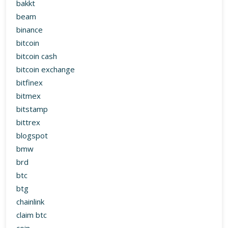
bakkt
beam
binance
bitcoin
bitcoin cash
bitcoin exchange
bitfinex
bitmex
bitstamp
bittrex
blogspot
bmw
brd
btc
btg
chainlink
claim btc