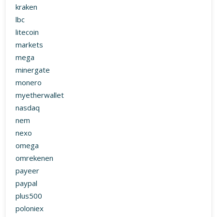
kraken
lbc
litecoin
markets
mega
minergate
monero
myetherwallet
nasdaq
nem
nexo
omega
omrekenen
payeer
paypal
plus500
poloniex