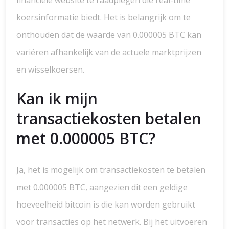
financiële website te raadplegen die real-time
koersinformatie biedt. Het is belangrijk om te
onthouden dat de waarde van 0.000005 BTC kan
variëren afhankelijk van de actuele marktprijzen
en wisselkoersen.
Kan ik mijn
transactiekosten betalen
met 0.000005 BTC?
Ja, het is mogelijk om transactiekosten te betalen
met 0.000005 BTC, aangezien dit een geldige
hoeveelheid bitcoin is die kan worden gebruikt
voor transacties op het netwerk. Bij het uitvoeren