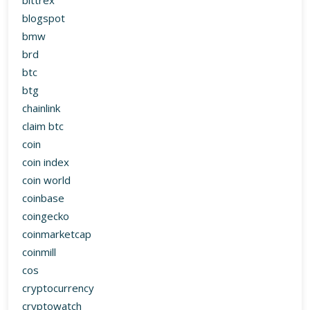
bittrex
blogspot
bmw
brd
btc
btg
chainlink
claim btc
coin
coin index
coin world
coinbase
coingecko
coinmarketcap
coinmill
cos
cryptocurrency
cryptowatch