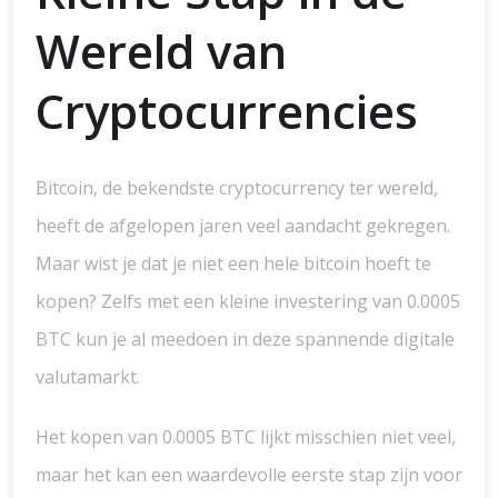
Wereld van
Cryptocurrencies
Bitcoin, de bekendste cryptocurrency ter wereld,
heeft de afgelopen jaren veel aandacht gekregen.
Maar wist je dat je niet een hele bitcoin hoeft te
kopen? Zelfs met een kleine investering van 0.0005
BTC kun je al meedoen in deze spannende digitale
valutamarkt.
Het kopen van 0.0005 BTC lijkt misschien niet veel,
maar het kan een waardevolle eerste stap zijn voor