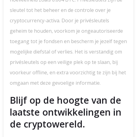
sleutel tot het beheer en de controle over je
cryptocurrency-activa. Door je privésleutels
geheim te houden, voorkom je ongeautoriseerde
toegang tot je fondsen en bescherm je jezelf tegen
mogelijke diefstal of verlies. Het is verstandig om
privésleutels op een veilige plek op te slaan, bij
voorkeur offline, en extra voorzichtig te zijn bij het
omgaan met deze gevoelige informatie.
Blijf op de hoogte van de
laatste ontwikkelingen in
de cryptowereld.