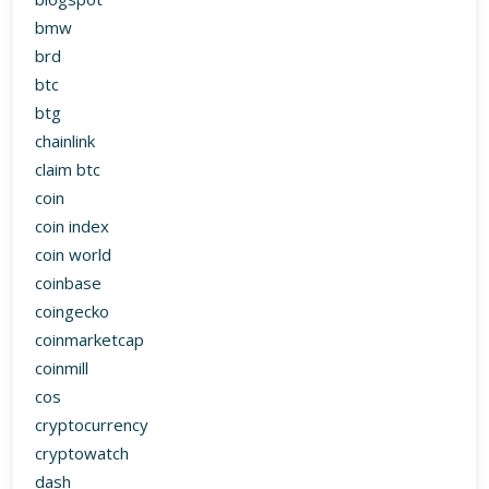
bmw
brd
btc
btg
chainlink
claim btc
coin
coin index
coin world
coinbase
coingecko
coinmarketcap
coinmill
cos
cryptocurrency
cryptowatch
dash