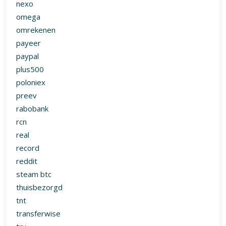
nexo
omega
omrekenen
payeer
paypal
plus500
poloniex
preev
rabobank
rcn
real
record
reddit
steam btc
thuisbezorgd
tnt
transferwise