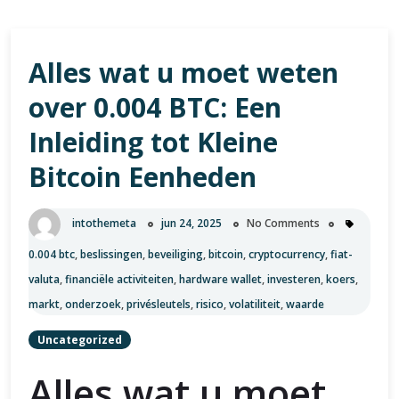
Alles wat u moet weten
over 0.004 BTC: Een
Inleiding tot Kleine
Bitcoin Eenheden
intothemeta
jun 24, 2025
No Comments
0.004 btc
,
beslissingen
,
beveiliging
,
bitcoin
,
cryptocurrency
,
fiat-
valuta
,
financiële activiteiten
,
hardware wallet
,
investeren
,
koers
,
markt
,
onderzoek
,
privésleutels
,
risico
,
volatiliteit
,
waarde
Uncategorized
Alles wat u moet