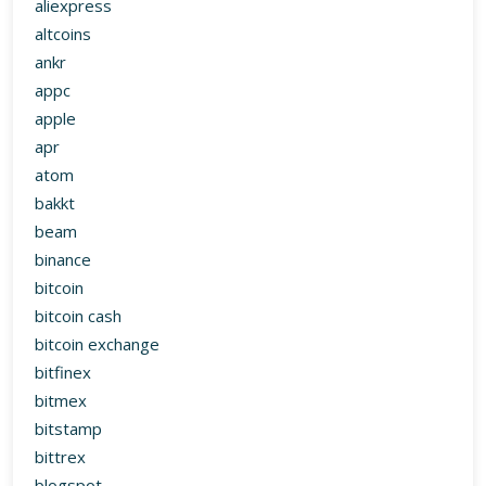
aliexpress
altcoins
ankr
appc
apple
apr
atom
bakkt
beam
binance
bitcoin
bitcoin cash
bitcoin exchange
bitfinex
bitmex
bitstamp
bittrex
blogspot