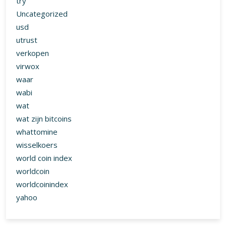
try
Uncategorized
usd
utrust
verkopen
virwox
waar
wabi
wat
wat zijn bitcoins
whattomine
wisselkoers
world coin index
worldcoin
worldcoinindex
yahoo