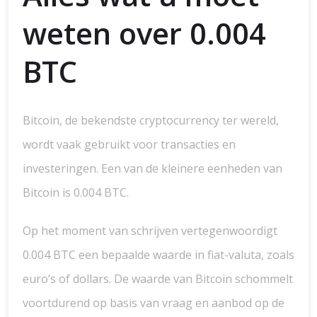
weten over 0.004
BTC
Bitcoin, de bekendste cryptocurrency ter wereld,
wordt vaak gebruikt voor transacties en
investeringen. Een van de kleinere eenheden van
Bitcoin is 0.004 BTC.
Op het moment van schrijven vertegenwoordigt
0.004 BTC een bepaalde waarde in fiat-valuta, zoals
euro’s of dollars. De waarde van Bitcoin schommelt
voortdurend op basis van vraag en aanbod op de