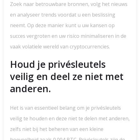
Zoek naar betrouwbare bronnen, volg het nieuws
en analyseer trends voordat u een beslissing
neemt. Op deze manier kunt u uw kansen op
succes vergroten en uw risico minimaliseren in de
vaak volatiele wereld van cryptocurrencies.
Houd je privésleutels
veilig en deel ze niet met
anderen.
Het is van essentieel belang om je privésleutels
veilig te houden en deze niet te delen met anderen,
zelfs niet bij het beheren van een kleine
hoeveelheid zoals 0.004 BTC. Privésleutels zijn de