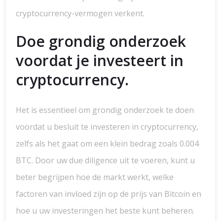
cryptocurrency-vermogen verkent.
Doe grondig onderzoek
voordat je investeert in
cryptocurrency.
Het is essentieel om grondig onderzoek te doen
voordat u besluit te investeren in cryptocurrency,
zelfs als het gaat om een klein bedrag zoals 0.004
BTC. Door uw due diligence uit te voeren, kunt u
beter begrijpen hoe de markt werkt, welke
factoren van invloed zijn op de prijs van Bitcoin en
hoe u uw investeringen het beste kunt beheren.