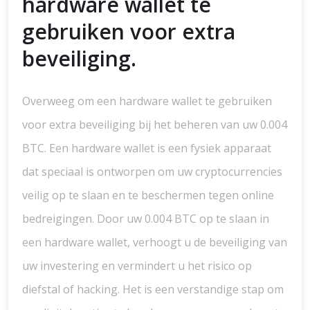
hardware wallet te
gebruiken voor extra
beveiliging.
Overweeg om een hardware wallet te gebruiken
voor extra beveiliging bij het beheren van uw 0.004
BTC. Een hardware wallet is een fysiek apparaat
dat speciaal is ontworpen om uw cryptocurrencies
veilig op te slaan en te beschermen tegen online
bedreigingen. Door uw 0.004 BTC op te slaan in
een hardware wallet, verhoogt u de beveiliging van
uw investering en vermindert u het risico op
diefstal of hacking. Het is een verstandige stap om