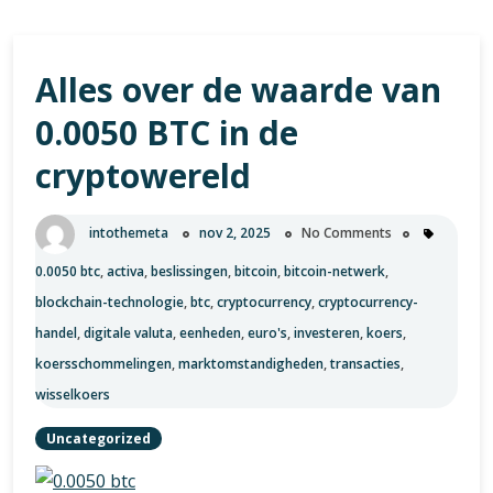
Alles over de waarde van
0.0050 BTC in de
cryptowereld
intothemeta
nov 2, 2025
No Comments
0.0050 btc
,
activa
,
beslissingen
,
bitcoin
,
bitcoin-netwerk
,
blockchain-technologie
,
btc
,
cryptocurrency
,
cryptocurrency-
handel
,
digitale valuta
,
eenheden
,
euro's
,
investeren
,
koers
,
koersschommelingen
,
marktomstandigheden
,
transacties
,
wisselkoers
Uncategorized