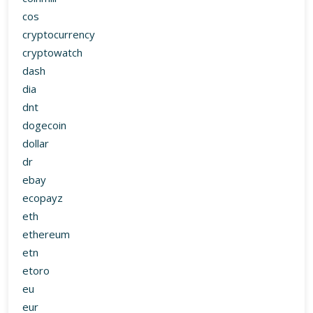
cos
cryptocurrency
cryptowatch
dash
dia
dnt
dogecoin
dollar
dr
ebay
ecopayz
eth
ethereum
etn
etoro
eu
eur