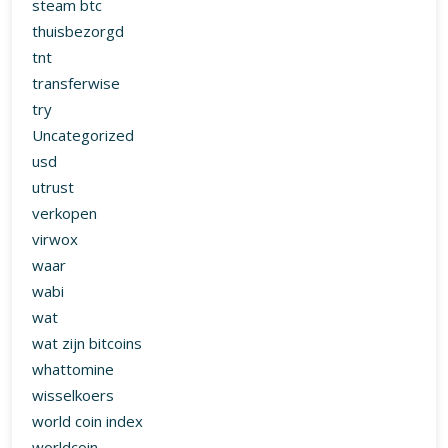
steam btc
thuisbezorgd
tnt
transferwise
try
Uncategorized
usd
utrust
verkopen
virwox
waar
wabi
wat
wat zijn bitcoins
whattomine
wisselkoers
world coin index
worldcoin