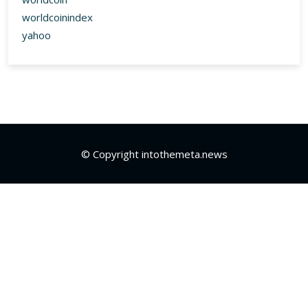
worldcoinindex
yahoo
© Copyright intothemeta.news