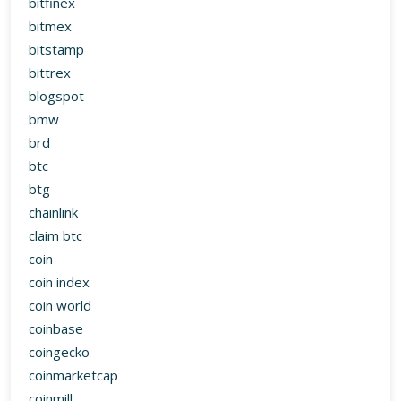
bitfinex
bitmex
bitstamp
bittrex
blogspot
bmw
brd
btc
btg
chainlink
claim btc
coin
coin index
coin world
coinbase
coingecko
coinmarketcap
coinmill