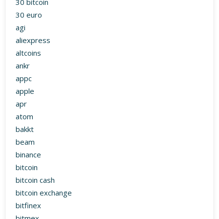
30 bitcoin
30 euro
agi
aliexpress
altcoins
ankr
appc
apple
apr
atom
bakkt
beam
binance
bitcoin
bitcoin cash
bitcoin exchange
bitfinex
bitmex