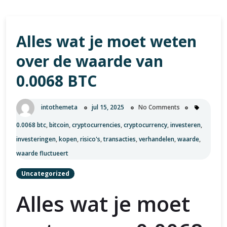
Alles wat je moet weten
over de waarde van
0.0068 BTC
intothemeta
jul 15, 2025
No Comments
0.0068 btc
,
bitcoin
,
cryptocurrencies
,
cryptocurrency
,
investeren
,
investeringen
,
kopen
,
risico's
,
transacties
,
verhandelen
,
waarde
,
waarde fluctueert
Uncategorized
Alles wat je moet