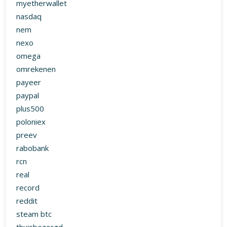
myetherwallet
nasdaq
nem
nexo
omega
omrekenen
payeer
paypal
plus500
poloniex
preev
rabobank
rcn
real
record
reddit
steam btc