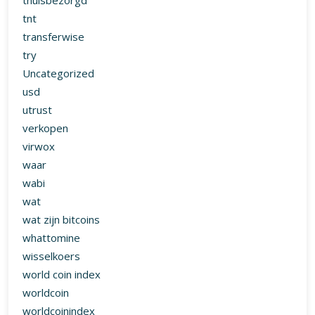
thuisbezorgd
tnt
transferwise
try
Uncategorized
usd
utrust
verkopen
virwox
waar
wabi
wat
wat zijn bitcoins
whattomine
wisselkoers
world coin index
worldcoin
worldcoinindex