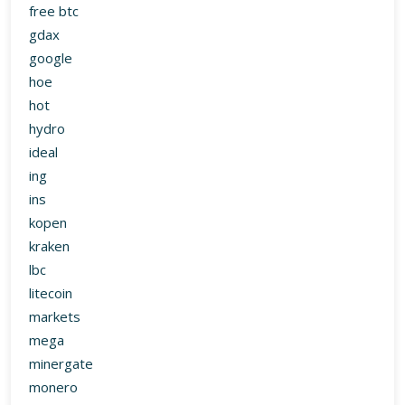
free btc
gdax
google
hoe
hot
hydro
ideal
ing
ins
kopen
kraken
lbc
litecoin
markets
mega
minergate
monero