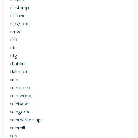
bitstamp
bittrex
blogspot
bmw
brd
btc
btg
chainlink
claim btc
coin
coin index
coin world
coinbase
coingecko
coinmarketcap
coinmill
cos