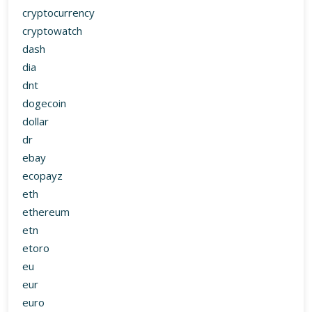
cryptocurrency
cryptowatch
dash
dia
dnt
dogecoin
dollar
dr
ebay
ecopayz
eth
ethereum
etn
etoro
eu
eur
euro