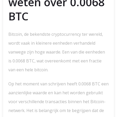
weten over 0.0068
BTC
Bitcoin, de bekendste cryptocurrency ter wereld,
wordt vaak in kleinere eenheden verhandeld
vanwege zijn hoge waarde. Een van die eenheden
is 0.0068 BTC, wat overeenkomt met een fractie
van een hele bitcoin.
Op het moment van schrijven heeft 0.0068 BTC een
aanzienlijke waarde en kan het worden gebruikt
voor verschillende transacties binnen het Bitcoin-
netwerk. Het is belangrijk om te begrijpen dat de