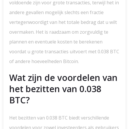
voldoende zijn voor grote transacties, terwijl het in
andere gevallen mogelijk slechts een fractie
vertegenwoordigt van het totale bedrag dat u wilt
overmaken. Het is raadzaam om zorgvuldig te
plannen en eventuele kosten te berekenen
voordat u grote transacties uitvoert met 0.038 BTC
of andere hoeveelheden Bitcoin.
Wat zijn de voordelen van
het bezitten van 0.038
BTC?
Het bezitten van 0.038 BTC biedt verschillende
voordelen voor zowel investeerders als gebruikers