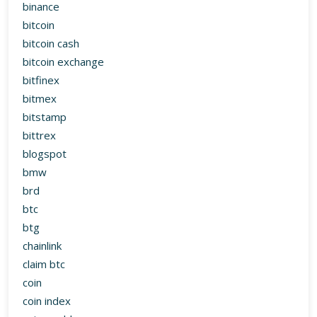
binance
bitcoin
bitcoin cash
bitcoin exchange
bitfinex
bitmex
bitstamp
bittrex
blogspot
bmw
brd
btc
btg
chainlink
claim btc
coin
coin index