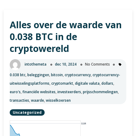
Alles over de waarde van
0.038 BTC in de
cryptowereld
intothemeta
dec 10, 2024
No Comments
0.038 btc
,
beleggingen
,
bitcoin
,
cryptocurrency
,
cryptocurrency-
uitwisselingsplatforms
,
cryptomarkt
,
digitale valuta
,
dollars
,
euro's
,
financiële websites
,
investeerders
,
prijsschommelingen
,
transacties
,
waarde
,
wisselkoersen
Uncategorized