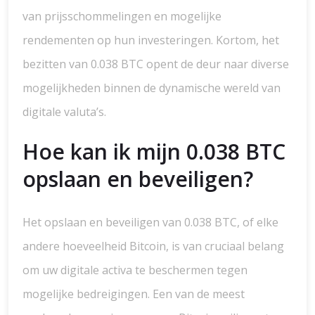
van prijsschommelingen en mogelijke
rendementen op hun investeringen. Kortom, het
bezitten van 0.038 BTC opent de deur naar diverse
mogelijkheden binnen de dynamische wereld van
digitale valuta’s.
Hoe kan ik mijn 0.038 BTC
opslaan en beveiligen?
Het opslaan en beveiligen van 0.038 BTC, of elke
andere hoeveelheid Bitcoin, is van cruciaal belang
om uw digitale activa te beschermen tegen
mogelijke bedreigingen. Een van de meest