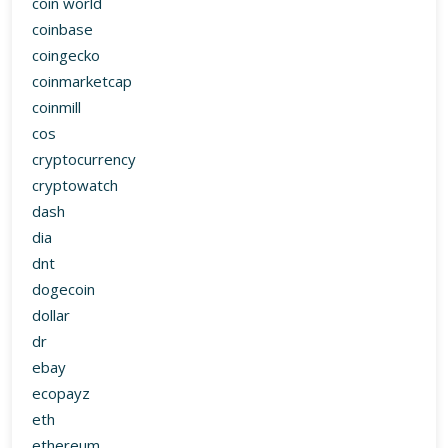
coin world
coinbase
coingecko
coinmarketcap
coinmill
cos
cryptocurrency
cryptowatch
dash
dia
dnt
dogecoin
dollar
dr
ebay
ecopayz
eth
ethereum