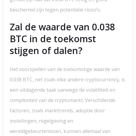
beschermd zijn tegen potentiële risico’s.
Zal de waarde van 0.038
BTC in de toekomst
stijgen of dalen?
Het voorspellen van de toekomstige waarde van
0.038 BTC, net zoals elke andere cryptocurrency, is
een uitdagende taak vanwege de volatiliteit en
complexiteit van de cryptomarkt. Verschillende
factoren, zoals markttrends, adoptie door
instellingen, regelgeving en
wereldgebeurtenissen, kunnen allemaal van