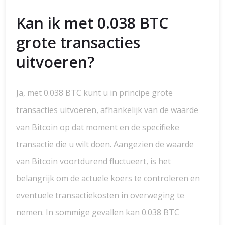
Kan ik met 0.038 BTC
grote transacties
uitvoeren?
Ja, met 0.038 BTC kunt u in principe grote
transacties uitvoeren, afhankelijk van de waarde
van Bitcoin op dat moment en de specifieke
transactie die u wilt doen. Aangezien de waarde
van Bitcoin voortdurend fluctueert, is het
belangrijk om de actuele koers te controleren en
eventuele transactiekosten in overweging te
nemen. In sommige gevallen kan 0.038 BTC