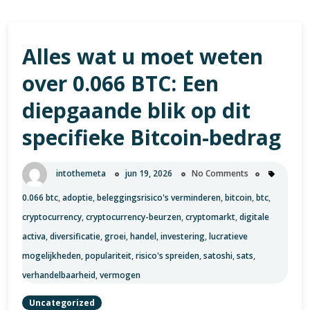
Alles wat u moet weten
over 0.066 BTC: Een
diepgaande blik op dit
specifieke Bitcoin-bedrag
intothemeta
jun 19, 2026
No Comments
0.066 btc
,
adoptie
,
beleggingsrisico's verminderen
,
bitcoin
,
btc
,
cryptocurrency
,
cryptocurrency-beurzen
,
cryptomarkt
,
digitale
activa
,
diversificatie
,
groei
,
handel
,
investering
,
lucratieve
mogelijkheden
,
populariteit
,
risico's spreiden
,
satoshi
,
sats
,
verhandelbaarheid
,
vermogen
Uncategorized