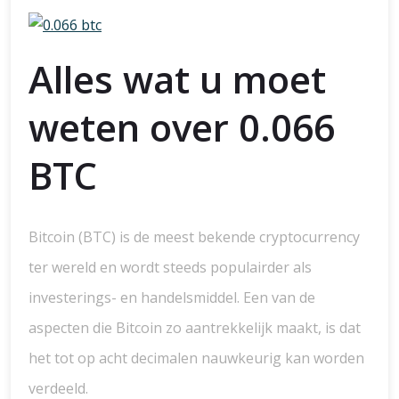
Alles wat u moet
weten over 0.066
BTC
Bitcoin (BTC) is de meest bekende cryptocurrency
ter wereld en wordt steeds populairder als
investerings- en handelsmiddel. Een van de
aspecten die Bitcoin zo aantrekkelijk maakt, is dat
het tot op acht decimalen nauwkeurig kan worden
verdeeld.