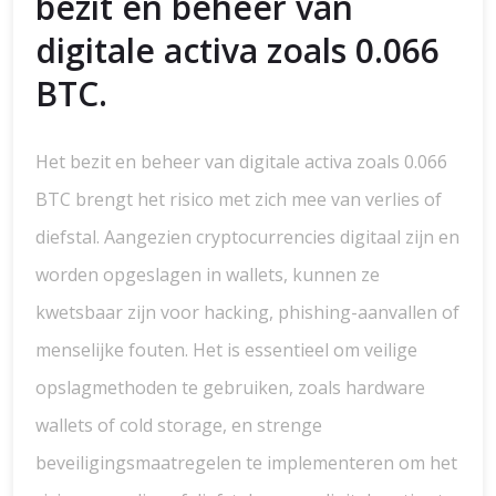
bezit en beheer van
digitale activa zoals 0.066
BTC.
Het bezit en beheer van digitale activa zoals 0.066
BTC brengt het risico met zich mee van verlies of
diefstal. Aangezien cryptocurrencies digitaal zijn en
worden opgeslagen in wallets, kunnen ze
kwetsbaar zijn voor hacking, phishing-aanvallen of
menselijke fouten. Het is essentieel om veilige
opslagmethoden te gebruiken, zoals hardware
wallets of cold storage, en strenge
beveiligingsmaatregelen te implementeren om het