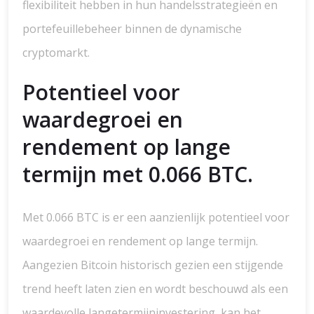
flexibiliteit hebben in hun handelsstrategieën en
portefeuillebeheer binnen de dynamische
cryptomarkt.
Potentieel voor
waardegroei en
rendement op lange
termijn met 0.066 BTC.
Met 0.066 BTC is er een aanzienlijk potentieel voor
waardegroei en rendement op lange termijn.
Aangezien Bitcoin historisch gezien een stijgende
trend heeft laten zien en wordt beschouwd als een
waardevolle langetermijninvestering, kan het