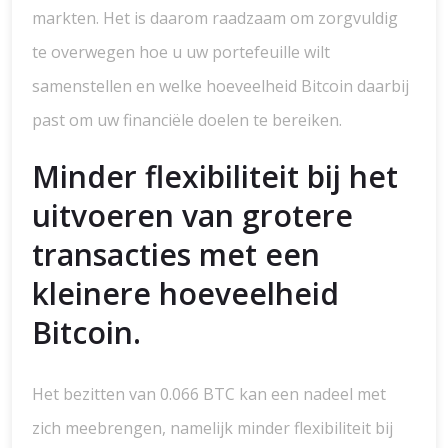
markten. Het is daarom raadzaam om zorgvuldig
te overwegen hoe u uw portefeuille wilt
samenstellen en welke hoeveelheid Bitcoin daarbij
past om uw financiële doelen te bereiken.
Minder flexibiliteit bij het
uitvoeren van grotere
transacties met een
kleinere hoeveelheid
Bitcoin.
Het bezitten van 0.066 BTC kan een nadeel met
zich meebrengen, namelijk minder flexibiliteit bij