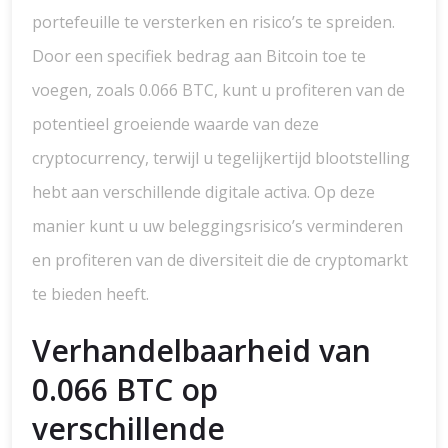
portefeuille te versterken en risico’s te spreiden.
Door een specifiek bedrag aan Bitcoin toe te
voegen, zoals 0.066 BTC, kunt u profiteren van de
potentieel groeiende waarde van deze
cryptocurrency, terwijl u tegelijkertijd blootstelling
hebt aan verschillende digitale activa. Op deze
manier kunt u uw beleggingsrisico’s verminderen
en profiteren van de diversiteit die de cryptomarkt
te bieden heeft.
Verhandelbaarheid van
0.066 BTC op
verschillende