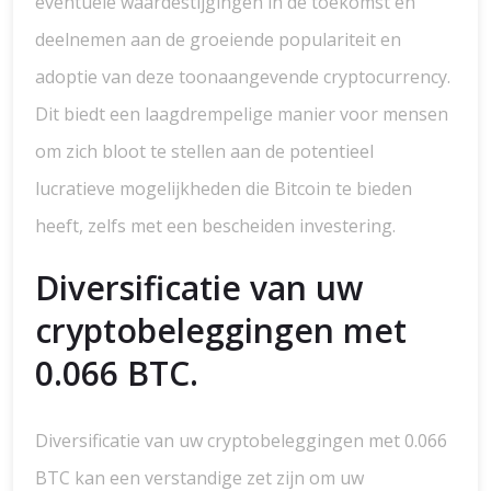
eventuele waardestijgingen in de toekomst en
deelnemen aan de groeiende populariteit en
adoptie van deze toonaangevende cryptocurrency.
Dit biedt een laagdrempelige manier voor mensen
om zich bloot te stellen aan de potentieel
lucratieve mogelijkheden die Bitcoin te bieden
heeft, zelfs met een bescheiden investering.
Diversificatie van uw
cryptobeleggingen met
0.066 BTC.
Diversificatie van uw cryptobeleggingen met 0.066
BTC kan een verstandige zet zijn om uw