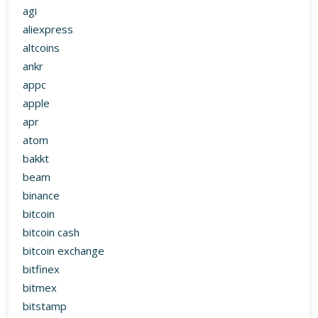
agi
aliexpress
altcoins
ankr
appc
apple
apr
atom
bakkt
beam
binance
bitcoin
bitcoin cash
bitcoin exchange
bitfinex
bitmex
bitstamp