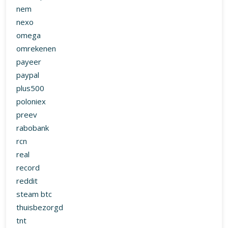
nem
nexo
omega
omrekenen
payeer
paypal
plus500
poloniex
preev
rabobank
rcn
real
record
reddit
steam btc
thuisbezorgd
tnt