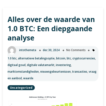
Alles over de waarde van
1.0 BTC: Een diepgaande
analyse
intothemeta
dec 30, 2024
No Comments
1.0 btc
,
alternatieve betalingsoptie
,
bitcoin
,
btc
,
cryptocurrencies
,
digitaal goud
,
digitale valutamarkt
,
investering
,
marktomstandigheden
,
nieuwsgebeurtenissen
,
transacties
,
vraag
en aanbod
,
waarde
Uncategorized