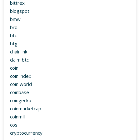
bittrex
blogspot
bmw
brd
btc
btg
chainlink
claim btc
coin
coin index
coin world
coinbase
coingecko
coinmarketcap
coinmill
cos
cryptocurrency