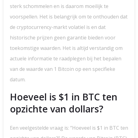
sterk schommelen en is daarom moeilijk te
voorspellen. Het is belangrijk om te onthouden dat
de cryptocurrency-markt volatiel is en dat
historische prijzen geen garantie bieden voor
toekomstige waarden. Het is altijd verstandig om
actuele informatie te raadplegen bij het bepalen
van de waarde van 1 Bitcoin op een specifieke
datum.
Hoeveel is $1 in BTC ten
opzichte van dollars?
Een veelgestelde vraag is: “Hoeveel is $1 in BTC ten