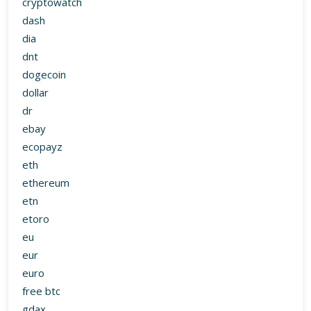
cryptowatch
dash
dia
dnt
dogecoin
dollar
dr
ebay
ecopayz
eth
ethereum
etn
etoro
eu
eur
euro
free btc
gdax