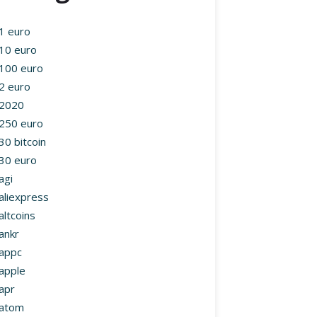
1 euro
10 euro
100 euro
2 euro
2020
250 euro
30 bitcoin
30 euro
agi
aliexpress
altcoins
ankr
appc
apple
apr
atom