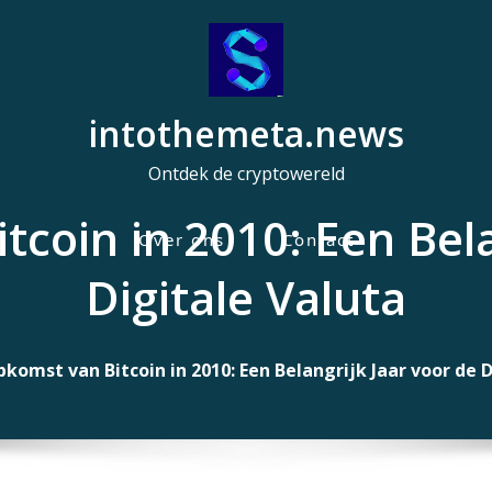
intothemeta.news
Ontdek de cryptowereld
coin in 2010: Een Bela
Over ons
Contact
H
Digitale Valuta
o
o
f
komst van Bitcoin in 2010: Een Belangrijk Jaar voor de D
d
m
e
n