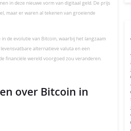
en in deze nieuwe vorm van digitaal geld. De prijs
iel, maar er waren al tekenen van groeiende
in de evolutie van Bitcoin, waarbij het langzaam
levensvatbare alternatieve valuta en een
 de financiële wereld voorgoed zou veranderen.
en over Bitcoin in