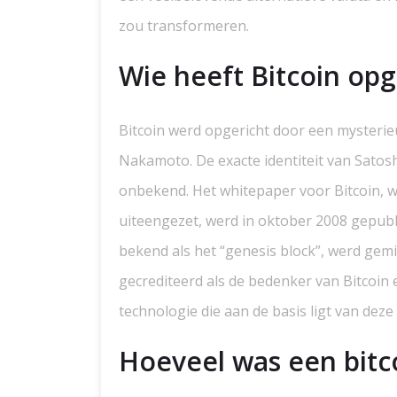
zou transformeren.
Wie heeft Bitcoin op
Bitcoin werd opgericht door een mysteri
Nakamoto. De exacte identiteit van Satos
onbekend. Het whitepaper voor Bitcoin, wa
uiteengezet, werd in oktober 2008 gepubli
bekend als het “genesis block”, werd gem
gecrediteerd als de bedenker van Bitcoin 
technologie die aan de basis ligt van deze
Hoeveel was een bitc