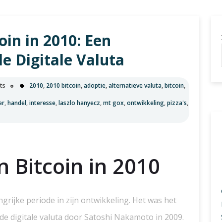
u
in in 2010: Een
de Digitale Valuta
ts
2010
,
2010 bitcoin
,
adoptie
,
alternatieve valuta
,
bitcoin
,
er
,
handel
,
interesse
,
laszlo hanyecz
,
mt gox
,
ontwikkeling
,
pizza's
,
 Bitcoin in 2010
ngrijke periode in zijn ontwikkeling. Het was het
 de digitale valuta door Satoshi Nakamoto in 2009.