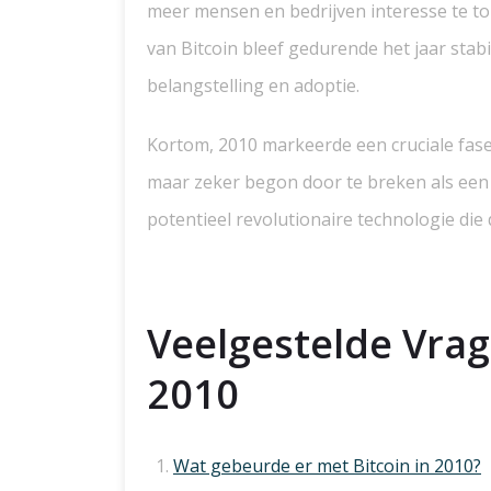
meer mensen en bedrijven interesse te ton
van Bitcoin bleef gedurende het jaar stab
belangstelling en adoptie.
Kortom, 2010 markeerde een cruciale fase 
maar zeker begon door te breken als een 
potentieel revolutionaire technologie die
Veelgestelde Vrag
2010
Wat gebeurde er met Bitcoin in 2010?