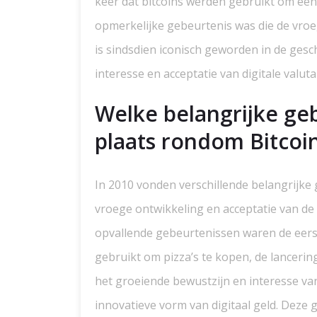
keer dat bitcoins werden gebruikt om een 
opmerkelijke gebeurtenis was die de vroeg
is sindsdien iconisch geworden in de gesc
interesse en acceptatie van digitale valuta i
Welke belangrijke ge
plaats rondom Bitcoin
In 2010 vonden verschillende belangrijke
vroege ontwikkeling en acceptatie van de 
opvallende gebeurtenissen waren de eerst
gebruikt om pizza’s te kopen, de lanceri
het groeiende bewustzijn en interesse van 
innovatieve vorm van digitaal geld. Deze