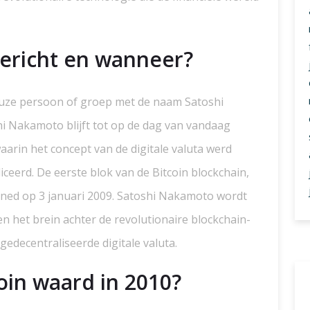
gericht en wanneer?
euze persoon of groep met de naam Satoshi
hi Nakamoto blijft tot op de dag van vandaag
arin het concept van de digitale valuta werd
ceerd. De eerste blok van de Bitcoin blockchain,
ined op 3 januari 2009. Satoshi Nakamoto wordt
en het brein achter de revolutionaire blockchain-
 gedecentraliseerde digitale valuta.
oin waard in 2010?