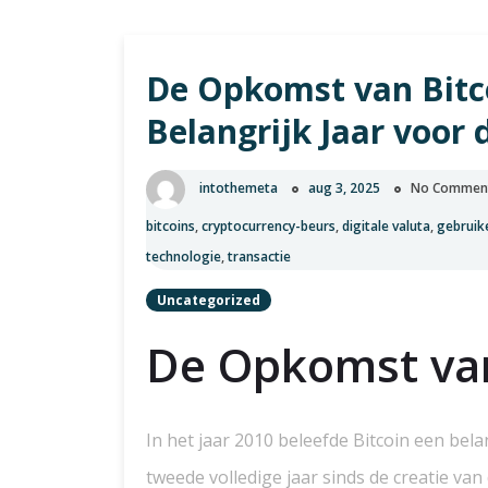
De Opkomst van Bitco
Belangrijk Jaar voor 
intothemeta
aug 3, 2025
No Commen
bitcoins
,
cryptocurrency-beurs
,
digitale valuta
,
gebruik
technologie
,
transactie
Uncategorized
De Opkomst van
In het jaar 2010 beleefde Bitcoin een bela
tweede volledige jaar sinds de creatie van