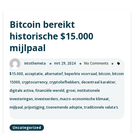
Bitcoin bereikt
historische $15.000
mijlpaal
intothemeta
mrt 29, 2024
No Comments
$15.000
,
acceptatie
,
alternatief
,
beperkte voorraad
,
bitcoin
,
bitcoin
15000
,
cryptocurrency
,
cryptoliefhebbers
,
decentraal karakter
,
digitale activa
,
financiële wereld
,
groei
,
institutionele
investeringen
,
investeerders
,
macro-economische klimaat
,
mijlpaal
,
prijsstijging
,
toenemende adoptie
,
traditionele valuta's
Uncategorized