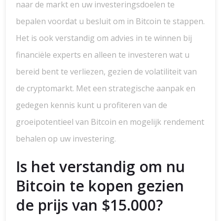
naar de markt en uw investeringsdoelen te
bepalen voordat u besluit om in Bitcoin te stappen.
Het is ook verstandig om advies in te winnen bij
financiële experts en alleen te investeren wat u
bereid bent te verliezen, gezien de volatiliteit van
de cryptomarkt. Met een strategische aanpak en
gedegen kennis kunt u profiteren van de
groeipotentieel van Bitcoin en mogelijk rendement
behalen op uw investering.
Is het verstandig om nu
Bitcoin te kopen gezien
de prijs van $15.000?