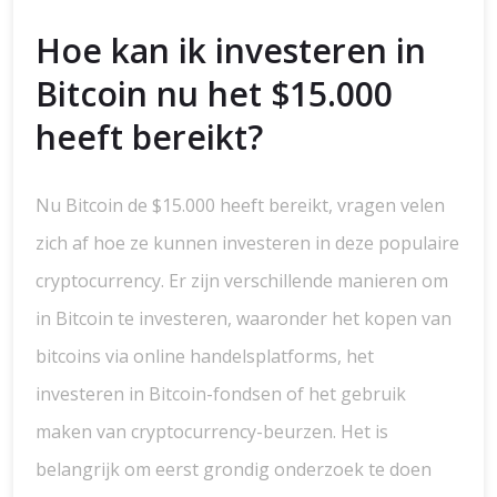
Hoe kan ik investeren in
Bitcoin nu het $15.000
heeft bereikt?
Nu Bitcoin de $15.000 heeft bereikt, vragen velen
zich af hoe ze kunnen investeren in deze populaire
cryptocurrency. Er zijn verschillende manieren om
in Bitcoin te investeren, waaronder het kopen van
bitcoins via online handelsplatforms, het
investeren in Bitcoin-fondsen of het gebruik
maken van cryptocurrency-beurzen. Het is
belangrijk om eerst grondig onderzoek te doen