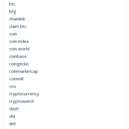
btc
btg
chainlink
claim btc
coin
coin index
coin world
coinbase
coingecko
coinmarketcap
coinmill
cos
cryptocurrency
cryptowatch
dash
dia
dnt