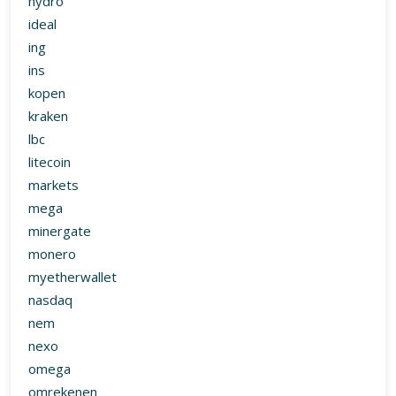
hydro
ideal
ing
ins
kopen
kraken
lbc
litecoin
markets
mega
minergate
monero
myetherwallet
nasdaq
nem
nexo
omega
omrekenen