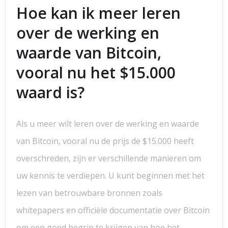
Hoe kan ik meer leren
over de werking en
waarde van Bitcoin,
vooral nu het $15.000
waard is?
Als u meer wilt leren over de werking en waarde
van Bitcoin, vooral nu de prijs de $15.000 heeft
overschreden, zijn er verschillende manieren om
uw kennis te verdiepen. U kunt beginnen met het
lezen van betrouwbare bronnen zoals
whitepapers en officiële documentatie over Bitcoin
om een goed begrip te krijgen van hoe het