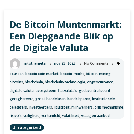
De Bitcoin Muntenmarkt:
Een Diepgaande Blik op
de Digitale Valuta
intothemeta
nov 23, 2023
No Comments
beurzen
,
bitcoin coin market
,
bitcoin-markt
,
bitcoin-mining
,
bitcoins
,
blockchain
,
blockchain-technologie
,
cryptocurrency
,
digitale valuta
,
ecosysteem
,
fiatvaluta's
,
gedecentraliseerd
geregistreerd
,
groei
,
handelaren
,
handelsparen
,
institutionele
beleggers
,
investeerders
,
liquiditeit
,
mijnwerkers
,
prijsmechanisme
,
risico's
,
veiligheid
,
verhandeld
,
volatiliteit
,
vraag en aanbod
Uncategorized