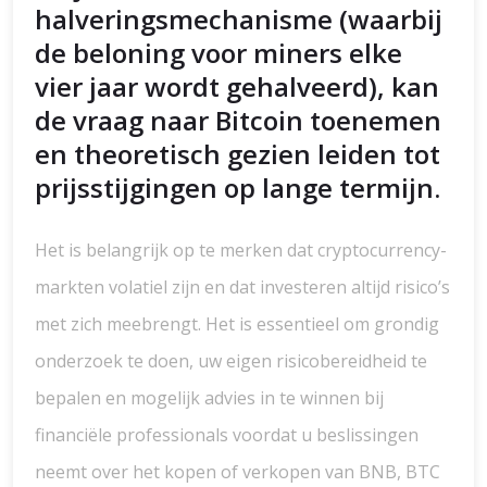
halveringsmechanisme (waarbij
de beloning voor miners elke
vier jaar wordt gehalveerd), kan
de vraag naar Bitcoin toenemen
en theoretisch gezien leiden tot
prijsstijgingen op lange termijn.
Het is belangrijk op te merken dat cryptocurrency-
markten volatiel zijn en dat investeren altijd risico’s
met zich meebrengt. Het is essentieel om grondig
onderzoek te doen, uw eigen risicobereidheid te
bepalen en mogelijk advies in te winnen bij
financiële professionals voordat u beslissingen
neemt over het kopen of verkopen van BNB, BTC