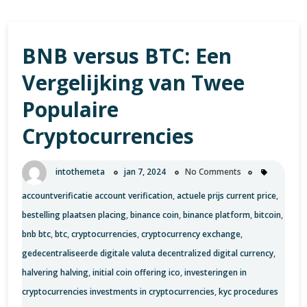
BNB versus BTC: Een
Vergelijking van Twee
Populaire
Cryptocurrencies
intothemeta
jan 7, 2024
No Comments
accountverificatie account verification
,
actuele prijs current price
,
bestelling plaatsen placing
,
binance coin
,
binance platform
,
bitcoin
,
bnb btc
,
btc
,
cryptocurrencies
,
cryptocurrency exchange
,
gedecentraliseerde digitale valuta decentralized digital currency
,
halvering halving
,
initial coin offering ico
,
investeringen in
cryptocurrencies investments in cryptocurrencies
,
kyc procedures