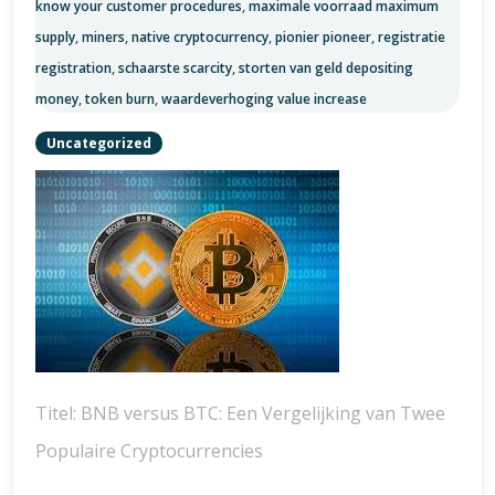
know your customer procedures
,
maximale voorraad maximum
supply
,
miners
,
native cryptocurrency
,
pionier pioneer
,
registratie
registration
,
schaarste scarcity
,
storten van geld depositing
money
,
token burn
,
waardeverhoging value increase
Uncategorized
Titel: BNB versus BTC: Een Vergelijking van Twee
Populaire Cryptocurrencies