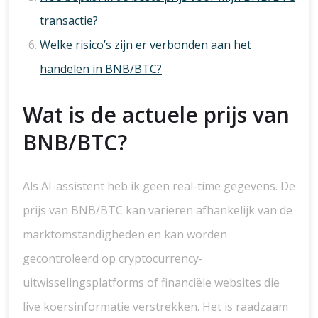
transactie?
Welke risico’s zijn er verbonden aan het
handelen in BNB/BTC?
Wat is de actuele prijs van
BNB/BTC?
Als AI-assistent heb ik geen real-time gegevens. De
prijs van BNB/BTC kan variëren afhankelijk van de
marktomstandigheden en kan worden
gecontroleerd op cryptocurrency-
uitwisselingsplatforms of financiële websites die
live koersinformatie verstrekken. Het is raadzaam