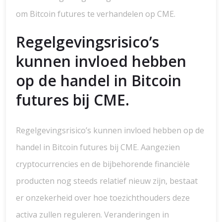
om Bitcoin futures te verhandelen op CME.
Regelgevingsrisico’s
kunnen invloed hebben
op de handel in Bitcoin
futures bij CME.
Regelgevingsrisico’s kunnen invloed hebben op de
handel in Bitcoin futures bij CME. Aangezien
cryptocurrencies en de bijbehorende financiële
producten nog steeds relatief nieuw zijn, bestaat
er onzekerheid over hoe toezichthouders deze
activa zullen reguleren. Veranderingen in