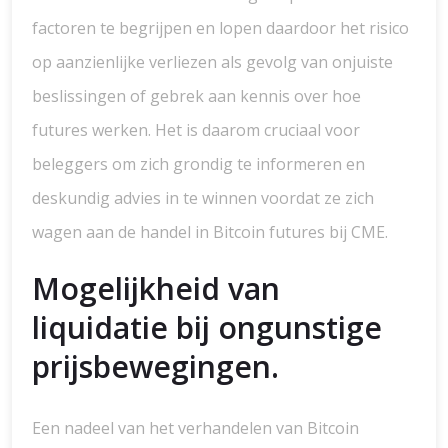
factoren te begrijpen en lopen daardoor het risico
op aanzienlijke verliezen als gevolg van onjuiste
beslissingen of gebrek aan kennis over hoe
futures werken. Het is daarom cruciaal voor
beleggers om zich grondig te informeren en
deskundig advies in te winnen voordat ze zich
wagen aan de handel in Bitcoin futures bij CME.
Mogelijkheid van
liquidatie bij ongunstige
prijsbewegingen.
Een nadeel van het verhandelen van Bitcoin