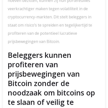
hoeven bezitten, kunnen zij hun portefeuilles
veerkrachtiger maken tegen volatiliteit in de
cryptocurrency-markten. Dit stelt beleggers in
staat om risico’s te spreiden en tegelijkertijd te
profiteren van de potentieel lucratieve
prijsbewegingen van Bitcoin.
Beleggers kunnen
profiteren van
prijsbewegingen van
Bitcoin zonder de
noodzaak om bitcoins op
te slaan of veilig te