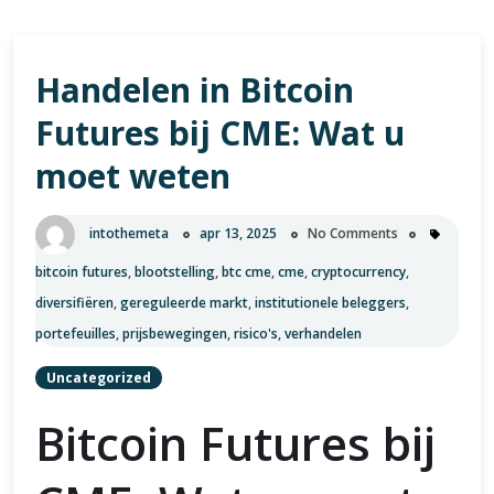
Handelen in Bitcoin
Futures bij CME: Wat u
moet weten
intothemeta
apr 13, 2025
No Comments
bitcoin futures
,
blootstelling
,
btc cme
,
cme
,
cryptocurrency
,
diversifiëren
,
gereguleerde markt
,
institutionele beleggers
,
portefeuilles
,
prijsbewegingen
,
risico's
,
verhandelen
Uncategorized
Bitcoin Futures bij