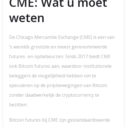
CME: Wat u moet
weten
De Chicago Mercantile Exchange (CME) is een van
’s werelds grootste en meest gerenommeerde
futures- en optiebeurzen. Sinds 2017 biedt CME
ook Bitcoin futures aan, waardoor institutionele
beleggers de mogelijkheid hebben om te
speculeren op de prijsbewegingen van Bitcoin
zonder daadwerkelijk de cryptocurrency te
bezitten.
Bitcoin futures bij CME zijn gestandaardiseerde