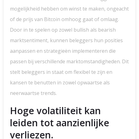
mogelijkheid hebben om winst te maken, ongeacht
of de prijs van Bitcoin omhoog gaat of omlaag.
Door in te spelen op zowel bullish als bearish
marktsentiment, kunnen beleggers hun posities
aanpassen en strategieën implementeren die
passen bij verschillende marktomstandigheden. Dit
stelt beleggers in staat om flexibel te zijn en
kansen te benutten in zowel opwaartse als
neerwaartse trends.
Hoge volatiliteit kan
leiden tot aanzienlijke
verliezen.