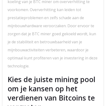
koeling van je BTC miner om oververhitting te
voorkomen. Oververhitting kan leiden tot
prestatieproblemen en zelfs schade aan de
mijnbouwhardware veroorzaken. Door ervoor te
zorgen dat je BTC miner goed gekoeld wordt, kun
je de stabiliteit en betrouwbaarheid van je
mijnbouwactiviteiten verbeteren, waardoor je
optimaal kunt profiteren van je investering in deze
technologie.
Kies de juiste mining pool
om je kansen op het
verdienen van Bitcoins te