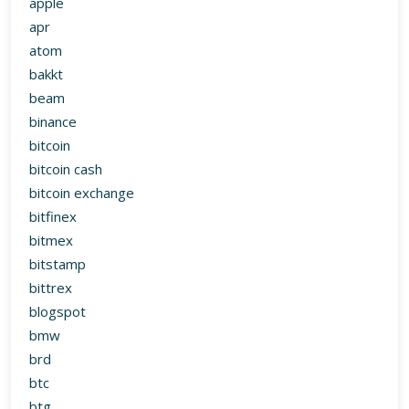
apple
apr
atom
bakkt
beam
binance
bitcoin
bitcoin cash
bitcoin exchange
bitfinex
bitmex
bitstamp
bittrex
blogspot
bmw
brd
btc
btg