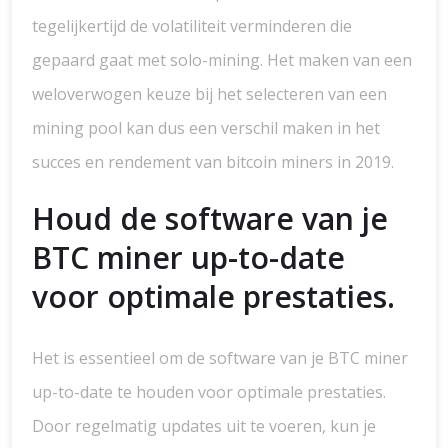
tegelijkertijd de volatiliteit verminderen die
gepaard gaat met solo-mining. Het maken van een
weloverwogen keuze bij het selecteren van een
mining pool kan dus een verschil maken in het
succes en rendement van bitcoin miners in 2019.
Houd de software van je
BTC miner up-to-date
voor optimale prestaties.
Het is essentieel om de software van je BTC miner
up-to-date te houden voor optimale prestaties.
Door regelmatig updates uit te voeren, kun je