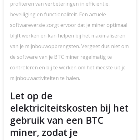
profiteren van verbeteringen in efficiëntie,
beveiliging en functionaliteit. Een actuele
softwareversie zorgt ervoor dat je miner optimaal
blijft werken en kan helpen bij het maximaliseren
van je mijnbouwopbrengsten. Vergeet dus niet om
de software van je BTC miner regelmatig te
controleren en bij te werken om het meeste uit je
mijnbouwactiviteiten te halen.
Let op de
elektriciteitskosten bij het
gebruik van een BTC
miner, zodat je