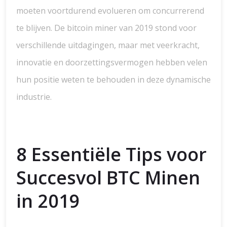
moeten voortdurend evolueren om concurrerend
te blijven. De bitcoin miner van 2019 stond voor
verschillende uitdagingen, maar met veerkracht,
innovatie en doorzettingsvermogen hebben velen
hun positie weten te behouden in deze dynamische
industrie.
8 Essentiële Tips voor
Succesvol BTC Minen
in 2019