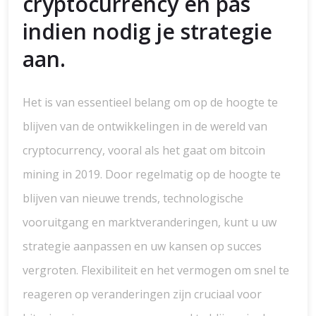
cryptocurrency en pas
indien nodig je strategie
aan.
Het is van essentieel belang om op de hoogte te
blijven van de ontwikkelingen in de wereld van
cryptocurrency, vooral als het gaat om bitcoin
mining in 2019. Door regelmatig op de hoogte te
blijven van nieuwe trends, technologische
vooruitgang en marktveranderingen, kunt u uw
strategie aanpassen en uw kansen op succes
vergroten. Flexibiliteit en het vermogen om snel te
reageren op veranderingen zijn cruciaal voor