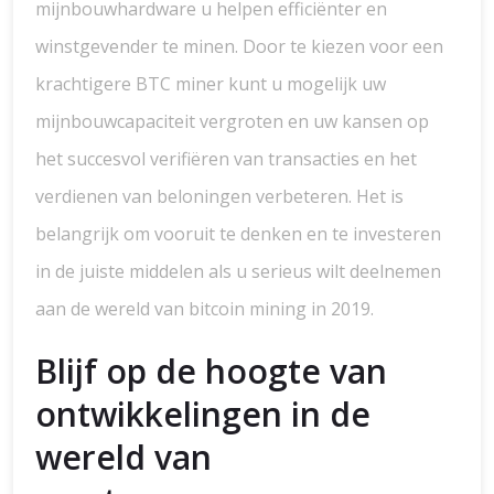
mijnbouwhardware u helpen efficiënter en
winstgevender te minen. Door te kiezen voor een
krachtigere BTC miner kunt u mogelijk uw
mijnbouwcapaciteit vergroten en uw kansen op
het succesvol verifiëren van transacties en het
verdienen van beloningen verbeteren. Het is
belangrijk om vooruit te denken en te investeren
in de juiste middelen als u serieus wilt deelnemen
aan de wereld van bitcoin mining in 2019.
Blijf op de hoogte van
ontwikkelingen in de
wereld van