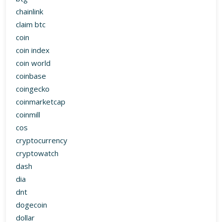
chainlink
claim btc
coin
coin index
coin world
coinbase
coingecko
coinmarketcap
coinmill
cos
cryptocurrency
cryptowatch
dash
dia
dnt
dogecoin
dollar