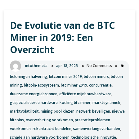
De Evolutie van de BTC
Miner in 2019: Een
Overzicht
intothemeta
apr 18, 2025
No Comments
beloningen halvering
,
bitcoin miner 2019
,
bitcoin miners
,
bitcoin
mining
,
bitcoin-ecosysteem
,
btc miner 2019
,
concurrentie
,
duurzame energiebronnen
,
efficiënte mijnbouwhardware
,
gespecialiseerde hardware
,
koeling btc miner
,
marktdynamiek
,
marktvolatiliteit
,
mining pool kiezen
,
netwerk beveiligen
,
nieuwe
bitcoins
,
oververhitting voorkomen
,
prestatieproblemen
voorkomen
,
rekenkracht bundelen
,
samenwerkingsverbanden
,
schade aan hardware voorkomen
,
technologische innovatie
,