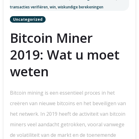
transacties verifiëren
,
win
,
wiskundige berekeningen
Uncategorized
Bitcoin Miner
2019: Wat u moet
weten
Bitcoin mining is een essentieel proces in het
creëren van nieuwe bitcoins en het beveiligen van
het netwerk. In 2019 heeft de activiteit van bitcoin
miners veel aandacht getrokken, vooral vanwege
de volatiliteit van de markt en de toenemende