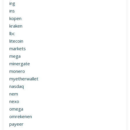
ing
ins
kopen
kraken
lbc
litecoin
markets
mega
minergate
monero
myetherwallet
nasdaq
nem
nexo
omega
omrekenen
payeer