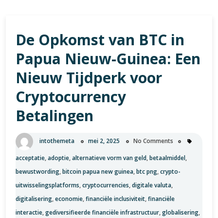
De Opkomst van BTC in
Papua Nieuw-Guinea: Een
Nieuw Tijdperk voor
Cryptocurrency
Betalingen
intothemeta
mei 2, 2025
No Comments
acceptatie
,
adoptie
,
alternatieve vorm van geld
,
betaalmiddel
,
bewustwording
,
bitcoin papua new guinea
,
btc png
,
crypto-
uitwisselingsplatforms
,
cryptocurrencies
,
digitale valuta
,
digitalisering
,
economie
,
financiële inclusiviteit
,
financiële
interactie
,
gediversifieerde financiële infrastructuur
,
globalisering
,