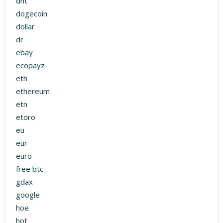
dnt
dogecoin
dollar
dr
ebay
ecopayz
eth
ethereum
etn
etoro
eu
eur
euro
free btc
gdax
google
hoe
hot