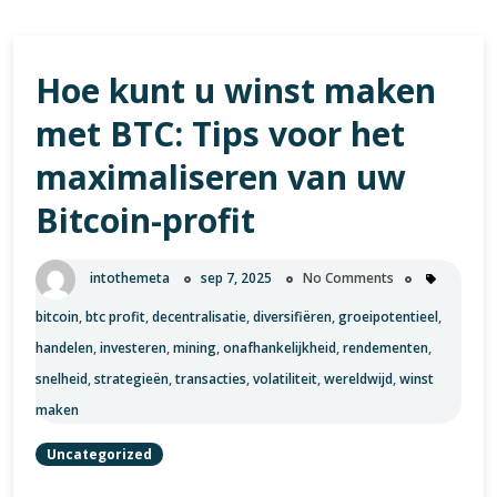
Hoe kunt u winst maken
met BTC: Tips voor het
maximaliseren van uw
Bitcoin-profit
intothemeta
sep 7, 2025
No Comments
bitcoin
,
btc profit
,
decentralisatie
,
diversifiëren
,
groeipotentieel
,
handelen
,
investeren
,
mining
,
onafhankelijkheid
,
rendementen
,
snelheid
,
strategieën
,
transacties
,
volatiliteit
,
wereldwijd
,
winst
maken
Uncategorized