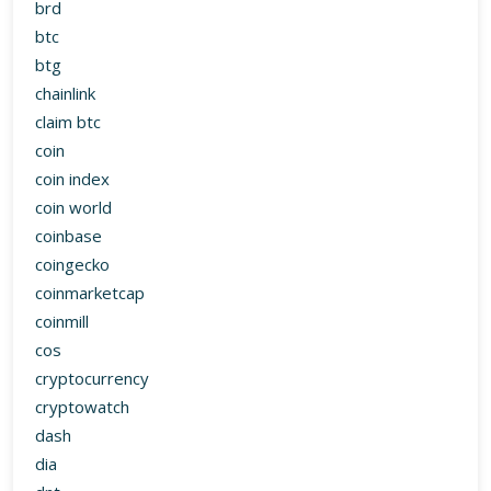
brd
btc
btg
chainlink
claim btc
coin
coin index
coin world
coinbase
coingecko
coinmarketcap
coinmill
cos
cryptocurrency
cryptowatch
dash
dia