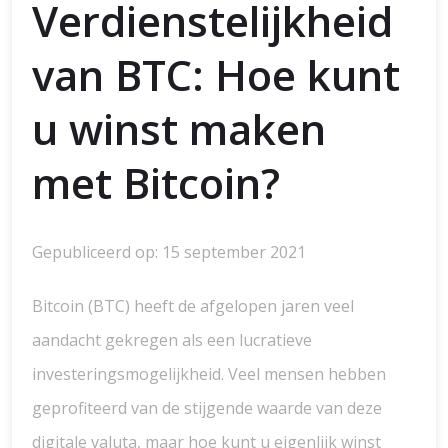
Verdienstelijkheid
van BTC: Hoe kunt
u winst maken
met Bitcoin?
Gepubliceerd op: 15 september 2021
Bitcoin (BTC) heeft de afgelopen jaren veel
aandacht gekregen als een lucratieve
investeringsmogelijkheid. Veel mensen hebben
geprofiteerd van de stijgende waarde van deze
digitale valuta, maar hoe kunt u eigenlijk winst