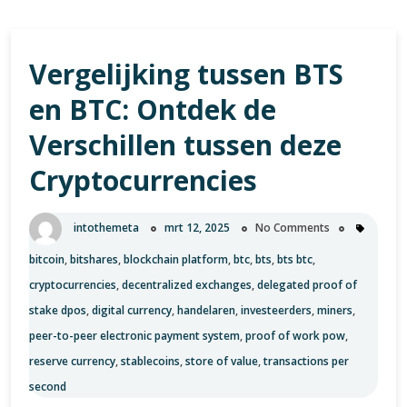
Vergelijking tussen BTS
en BTC: Ontdek de
Verschillen tussen deze
Cryptocurrencies
intothemeta
mrt 12, 2025
No Comments
bitcoin
,
bitshares
,
blockchain platform
,
btc
,
bts
,
bts btc
,
cryptocurrencies
,
decentralized exchanges
,
delegated proof of
stake dpos
,
digital currency
,
handelaren
,
investeerders
,
miners
,
peer-to-peer electronic payment system
,
proof of work pow
,
reserve currency
,
stablecoins
,
store of value
,
transactions per
second