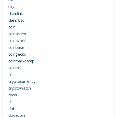
btg
chainlink
claim btc
coin
coin index
coin world
coinbase
coingecko
coinmarketcap
coinmill
cos
cryptocurrency
cryptowatch
dash
dia
dnt
dogecoin