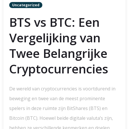
Uncategorized
BTS vs BTC: Een
Vergelijking van
Twee Belangrijke
Cryptocurrencies
De wereld van cryptocurrencies is voortdurend in
beweging en twee van de meest prominente
spelers in deze ruimte zijn BitShares (BTS) en
Bitcoin (BTC). Hoewel beide digitale valuta’s zijn,
hebben ze verschillende kenmerken en doelen.