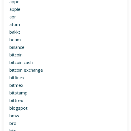
appc
apple
apr
atom
bakkt
beam
binance
bitcoin
bitcoin cash
bitcoin exchange
bitfinex
bitmex
bitstamp
bittrex
blogspot
bmw
brd
btc