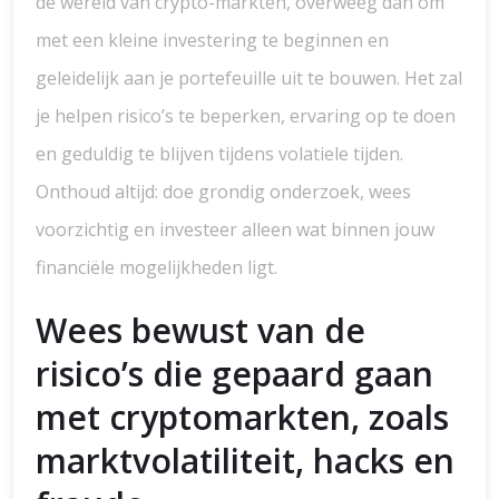
de wereld van crypto-markten, overweeg dan om
met een kleine investering te beginnen en
geleidelijk aan je portefeuille uit te bouwen. Het zal
je helpen risico’s te beperken, ervaring op te doen
en geduldig te blijven tijdens volatiele tijden.
Onthoud altijd: doe grondig onderzoek, wees
voorzichtig en investeer alleen wat binnen jouw
financiële mogelijkheden ligt.
Wees bewust van de
risico’s die gepaard gaan
met cryptomarkten, zoals
marktvolatiliteit, hacks en