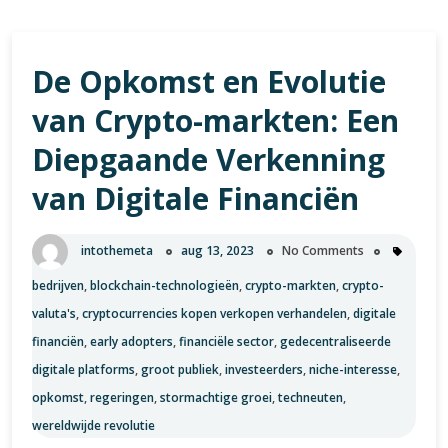
De Opkomst en Evolutie
van Crypto-markten: Een
Diepgaande Verkenning
van Digitale Financiën
intothemeta
aug 13, 2023
No Comments
bedrijven
,
blockchain-technologieën
,
crypto-markten
,
crypto-
valuta's
,
cryptocurrencies kopen verkopen verhandelen
,
digitale
financiën
,
early adopters
,
financiële sector
,
gedecentraliseerde
digitale platforms
,
groot publiek
,
investeerders
,
niche-interesse
,
opkomst
,
regeringen
,
stormachtige groei
,
techneuten
,
wereldwijde revolutie