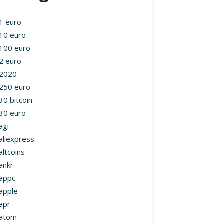
1 euro
10 euro
100 euro
2 euro
2020
250 euro
30 bitcoin
30 euro
agi
aliexpress
altcoins
ankr
appc
apple
apr
atom