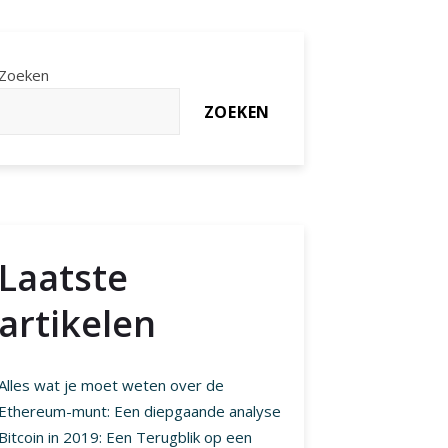
Zoeken
ZOEKEN
Laatste
artikelen
Alles wat je moet weten over de
Ethereum-munt: Een diepgaande analyse
Bitcoin in 2019: Een Terugblik op een