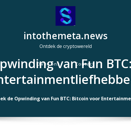
intothemeta.news
Ontdek de cryptowereld
pwinding van Fun BTC: 
Over ons
Contact
H
ntertainmentliefhebbe
o
o
f
ek de Opwinding van Fun BTC: Bitcoin voor Entertainme
d
m
e
n