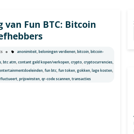
u
 van Fun BTC: Bitcoin
iefhebbers
ts
anonimiteit
,
beloningen verdienen
,
bitcoin
,
bitcoin-
e
,
btc atm
,
contant geld kopen/verkopen
,
crypto
,
cryptocurrencies
,
entertainmentdoeleinden
,
fun btc
,
fun token
,
gokken
,
lage kosten
,
 fluctueert
,
prijswinsten
,
qr-code scannen
,
transacties