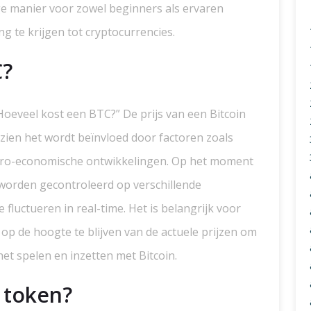
 manier voor zowel beginners als ervaren
 te krijgen tot cryptocurrencies.
C?
Hoeveel kost een BTC?” De prijs van een Bitcoin
zien het wordt beïnvloed door factoren zoals
cro-economische ontwikkelingen. Op het moment
 worden gecontroleerd op verschillende
fluctueren in real-time. Het is belangrijk voor
 op de hoogte te blijven van de actuele prijzen om
et spelen en inzetten met Bitcoin.
 token?