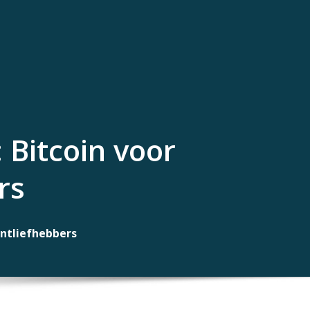
Bitcoin voor
rs
ntliefhebbers