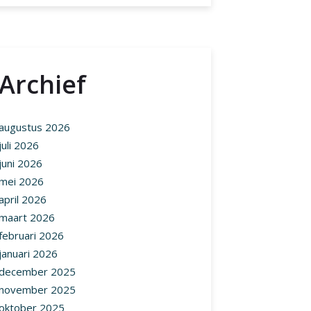
Archief
augustus 2026
juli 2026
juni 2026
mei 2026
april 2026
maart 2026
februari 2026
januari 2026
december 2025
november 2025
oktober 2025