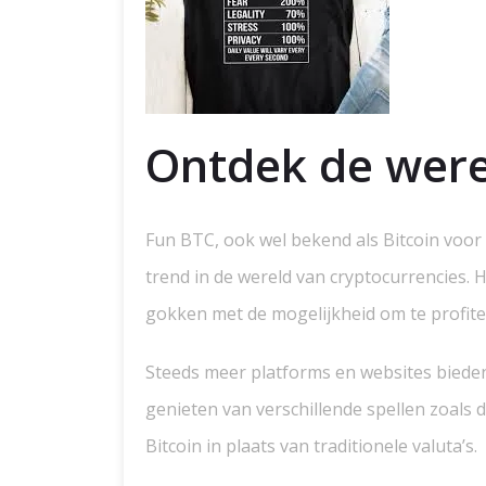
Ontdek de were
Fun BTC, ook wel bekend als Bitcoin voo
trend in de wereld van cryptocurrencies.
gokken met de mogelijkheid om te profitere
Steeds meer platforms en websites biede
genieten van verschillende spellen zoals d
Bitcoin in plaats van traditionele valuta’s.