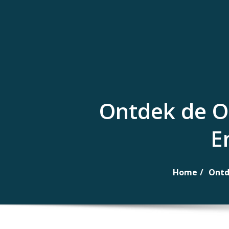
Naar
de
inhoud
gaan
Ontdek de O
E
Home
Ontd