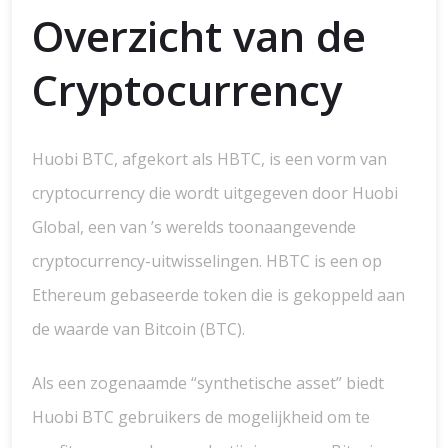
Overzicht van de
Cryptocurrency
Huobi BTC, afgekort als HBTC, is een vorm van
cryptocurrency die wordt uitgegeven door Huobi
Global, een van ’s werelds toonaangevende
cryptocurrency-uitwisselingen. HBTC is een op
Ethereum gebaseerde token die is gekoppeld aan
de waarde van Bitcoin (BTC).
Als een zogenaamde “synthetische asset” biedt
Huobi BTC gebruikers de mogelijkheid om te