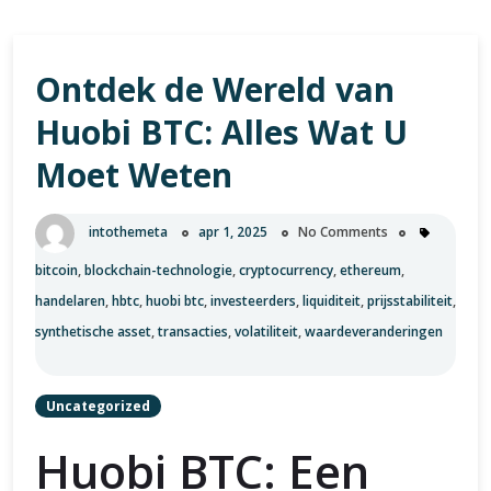
Ontdek de Wereld van
Huobi BTC: Alles Wat U
Moet Weten
intothemeta
apr 1, 2025
No Comments
bitcoin
,
blockchain-technologie
,
cryptocurrency
,
ethereum
,
handelaren
,
hbtc
,
huobi btc
,
investeerders
,
liquiditeit
,
prijsstabiliteit
,
synthetische asset
,
transacties
,
volatiliteit
,
waardeveranderingen
Uncategorized
Huobi BTC: Een