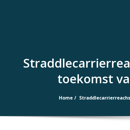
Naar
de
inhoud
gaan
Straddlecarrierre
toekomst van
Home
Straddlecarrierreachs