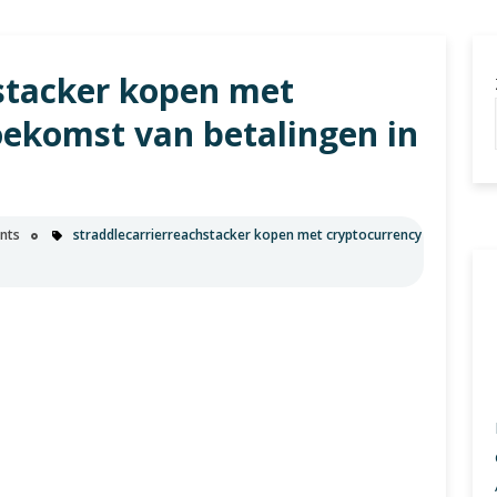
u
stacker kopen met
oekomst van betalingen in
nts
straddlecarrierreachstacker kopen met cryptocurrency