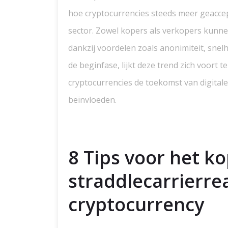
hoe cryptocurrencies steeds meer geaccep
sector. Zowel kopers als verkopers kunne
dankzij voordelen zoals anonimiteit, sne
de beginfase, lijkt deze trend zich voort t
cryptocurrencies de toekomst van digitale 
beïnvloeden.
8 Tips voor het k
straddlecarrierr
cryptocurrency