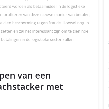
teerd worden als betaalmiddel in de logistieke
n profiteren van deze nieuwe manier van betalen,
lheid en bescherming tegen fraude. Hoewel nog in
e zetten en zal het interessant zijn om te zien hoe
betalingen in de logistieke sector zullen
open van een
eachstacker met