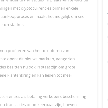
n efficiënte transacties. In plaats van te wachten
lingen met cryptocurrencies binnen enkele
et aankoopproces en maakt het mogelijk om snel
reach stacker.
nnen profiteren van het accepteren van
erste opent dit nieuwe markten, aangezien
ies bezitten nu ook in staat zijn om grote
iële klantenkring en kan leiden tot meer
ocurrencies als betaling verkopers bescherming
en transacties onomkeerbaar zijn, hoeven