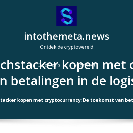
intothemeta.news
Ontdek de cryptowereld
achstacker kopen met 
Over ons
Contact
H
 betalingen in de logi
o
o
f
tacker kopen met cryptocurrency: De toekomst van beta
d
m
e
n