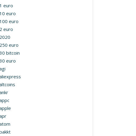
1 euro
10 euro
100 euro
2 euro
2020
250 euro
30 bitcoin
30 euro
agi
aliexpress
altcoins
ankr
appc
apple
apr
atom
bakkt