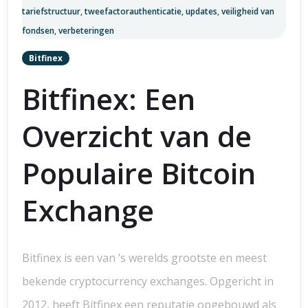
tariefstructuur
,
tweefactorauthenticatie
,
updates
,
veiligheid van
fondsen
,
verbeteringen
Bitfinex
Bitfinex: Een
Overzicht van de
Populaire Bitcoin
Exchange
Bitfinex is een van ’s werelds grootste en meest
bekende cryptocurrency exchanges. Opgericht in
2012, heeft Bitfinex een reputatie opgebouwd als