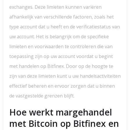
exchanges. Deze limieten kunnen variëren
afhankelijk van verschillende factoren, zoals het
type account dat u heeft en de verificatiestatus van
uw account. Het is belangrijk om de specifieke
limieten en voorwaarden te controleren die van
toepassing zijn op uw account voordat u begint
met handelen op Bitfinex. Door op de hoogte te
zijn van deze limieten kunt u uw handelsactiviteiten
effectief beheren en ervoor zorgen dat u binnen
de vastgestelde grenzen blijft.
Hoe werkt margehandel
met Bitcoin op Bitfinex en