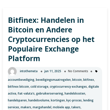
Bitfinex: Handelen in
Bitcoin en Andere
Cryptocurrencies op het
Populaire Exchange
Platform
intothemeta
jun 11, 2025
No Comments
accountbeveiliging
,
beveiligingsmaatregelen
,
bitcoin
,
bitfinex
,
bitfinex bitcoin
,
cold storage
,
cryptocurrency exchanges
,
digitale
activa
,
fiat-valuta's
,
gebruikerservaring
,
handelskosten
,
handelsparen
,
handelsvolume
,
kortingen
,
kyc-proces
,
lending
services
,
makers
,
margehandel
,
mobiele app
,
takers
,