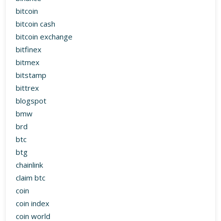
bitcoin
bitcoin cash
bitcoin exchange
bitfinex
bitmex
bitstamp
bittrex
blogspot
bmw
brd
btc
btg
chainlink
claim btc
coin
coin index
coin world