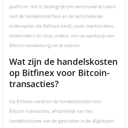
platform. Het is belangrijk om vertrouwd te raken
met de handelsinterface en de verschillende
orderopties die Bitfinex biedt, zoals marktorders,
limietorders en stop-orders, om uw aankoop van
Bitcoin nauwkeurig uit te voeren.
Wat zijn de handelskosten
op Bitfinex voor Bitcoin-
transacties?
Op Bitfinex variëren de handelskosten voor
Bitcoin-transacties, afhankelijk van het
handelsvolume van de gebruiker in de afgelopen