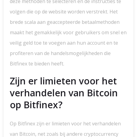
deze methoden te selecteren en de instructies te
volgen die op de website worden verstrekt. Het
brede scala aan geaccepteerde betaalmethoden
maakt het gemakkelijk voor gebruikers om snel en
veilig geld toe te voegen aan hun account en te
profiteren van de handelsmogelijkheden die
Bitfinex te bieden heeft.
Zijn er limieten voor het
verhandelen van Bitcoin
op Bitfinex?
Op Bitfinex zijn er limieten voor het verhandelen
van Bitcoin, net zoals bij andere cryptocurrency