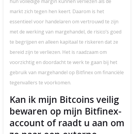
hun volledige margin kunnen verliezen als de
markt zich tegen hen keert. Daarom is het
essentieel voor handelaren om vertrouwd te zijn
met de werking van margehandel, de risico’s goed
te begrijpen en alleen kapitaal te riskeren dat ze
bereid zijn te verliezen. Het is raadzaam om
voorzichtig en doordacht te werk te gaan bij het
gebruik van margehandel op Bitfinex om financiële
tegenvallers te voorkomen.
Kan ik mijn Bitcoins veilig
bewaren op mijn Bitfinex-
account of raadt u aan om