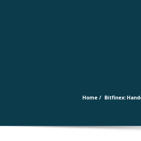
Naar
de
inhoud
gaan
Home
Bitfinex: Hand