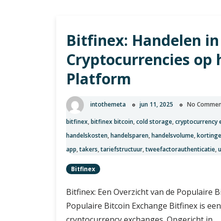
Bitfinex: Handelen in
Cryptocurrencies op 
Platform
intothemeta
jun 11, 2025
No Commen
bitfinex
,
bitfinex bitcoin
,
cold storage
,
cryptocurrency
handelskosten
,
handelsparen
,
handelsvolume
,
korting
app
,
takers
,
tariefstructuur
,
tweefactorauthenticatie
,
Bitfinex
Bitfinex: Een Overzicht van de Populaire B
Populaire Bitcoin Exchange Bitfinex is ee
cryptocurrency exchanges. Opgericht in