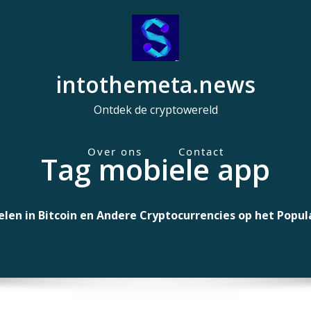
intothemeta.news
Ontdek de cryptowereld
Over ons
Contact
Tag mobiele app
H
o
o
elen in Bitcoin en Andere Cryptocurrencies op het Popu
f
d
m
e
n