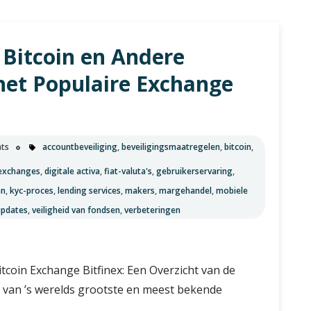
u
 Bitcoin en Andere
het Populaire Exchange
ts
accountbeveiliging
,
beveiligingsmaatregelen
,
bitcoin
,
 exchanges
,
digitale activa
,
fiat-valuta's
,
gebruikerservaring
,
en
,
kyc-proces
,
lending services
,
makers
,
margehandel
,
mobiele
updates
,
veiligheid van fondsen
,
verbeteringen
itcoin Exchange Bitfinex: Een Overzicht van de
n van ’s werelds grootste en meest bekende