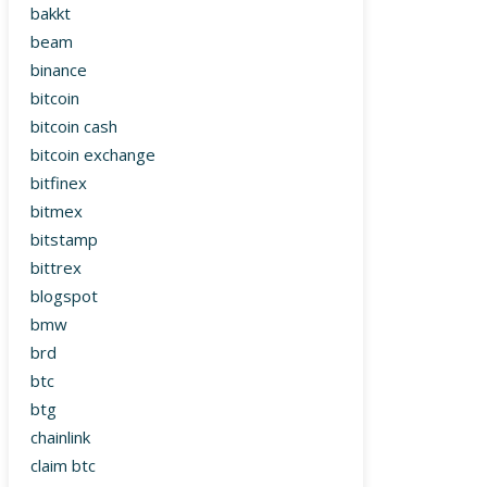
bakkt
beam
binance
bitcoin
bitcoin cash
bitcoin exchange
bitfinex
bitmex
bitstamp
bittrex
blogspot
bmw
brd
btc
btg
chainlink
claim btc