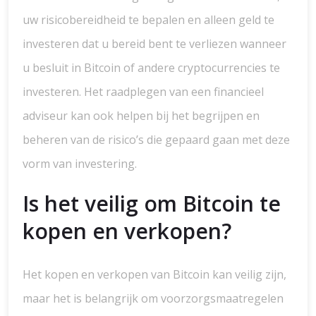
uw risicobereidheid te bepalen en alleen geld te
investeren dat u bereid bent te verliezen wanneer
u besluit in Bitcoin of andere cryptocurrencies te
investeren. Het raadplegen van een financieel
adviseur kan ook helpen bij het begrijpen en
beheren van de risico’s die gepaard gaan met deze
vorm van investering.
Is het veilig om Bitcoin te
kopen en verkopen?
Het kopen en verkopen van Bitcoin kan veilig zijn,
maar het is belangrijk om voorzorgsmaatregelen