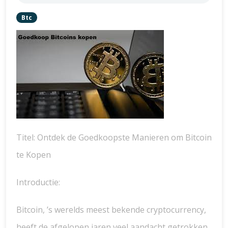
Btc
Titel: Ontdek de Goedkoopste Manieren om Bitcoin
te Kopen
Introductie:
Bitcoin, ’s werelds meest bekende cryptocurrency,
heeft de afgelopen jaren veel aandacht getrokken.