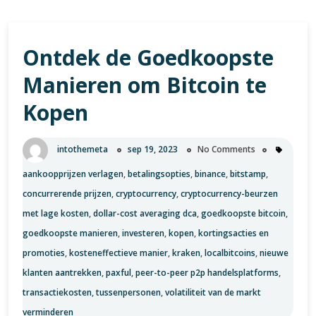
Ontdek de Goedkoopste
Manieren om Bitcoin te
Kopen
intothemeta
sep 19, 2023
No Comments
aankoopprijzen verlagen
,
betalingsopties
,
binance
,
bitstamp
,
concurrerende prijzen
,
cryptocurrency
,
cryptocurrency-beurzen
met lage kosten
,
dollar-cost averaging dca
,
goedkoopste bitcoin
,
goedkoopste manieren
,
investeren
,
kopen
,
kortingsacties en
promoties
,
kosteneffectieve manier
,
kraken
,
localbitcoins
,
nieuwe
klanten aantrekken
,
paxful
,
peer-to-peer p2p handelsplatforms
,
transactiekosten
,
tussenpersonen
,
volatiliteit van de markt
verminderen