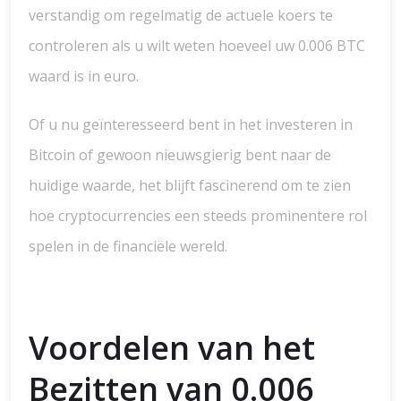
verstandig om regelmatig de actuele koers te
controleren als u wilt weten hoeveel uw 0.006 BTC
waard is in euro.
Of u nu geïnteresseerd bent in het investeren in
Bitcoin of gewoon nieuwsgierig bent naar de
huidige waarde, het blijft fascinerend om te zien
hoe cryptocurrencies een steeds prominentere rol
spelen in de financiële wereld.
Voordelen van het
Bezitten van 0.006