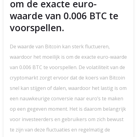
om de exacte euro-
waarde van 0.006 BTC te
voorspellen.
De waarde van Bitcoin kan sterk fluctueren,
waardoor het moeilijk is om de exacte euro-waarde
van 0.006 BTC te voorspellen. De volatiliteit van de
cryptomarkt zorgt ervoor dat de koers van Bitcoin
snel kan stijgen of dalen, waardoor het lastig is om
een nauwkeurige conversie naar euro’s te maken
op een gegeven moment. Het is daarom belangrijk
voor investeerders en gebruikers om zich bewust
te zijn van deze fluctuaties en regelmatig de