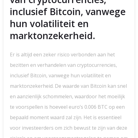
inclusief Bitcoin, vanwege
hun volatiliteit en
marktonzekerheid.
Er is altijd een zeker risico verbonden aan het
bezitten en verhandelen van cryptocurrencies,
inclusief Bitcoin, vanwege hun volatiliteit en
marktonzekerheid. De waarde van Bitcoin kan snel
en aanzienlijk schommelen, waardoor het moeilijk
te voorspellen is hoeveel euro’s 0.006 BTC op een
bepaald moment waard zal zijn. Het is essentieel
voor investeerders om zich bewust te zijn van deze