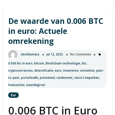
De waarde van 0.006 BTC
in euro: Actuele
omrekening
intothemeta
jul 12, 2025
No Comments
0.006 btc in euro
,
bitcoin
,
blockchain-technologie
,
btc
,
cryptocurrencies
,
diversificatie
,
euro
,
investeren
,
omzetten
,
peer-
to-peer
,
portefeuille
,
potentieel
,
rendement
,
risico's beperken
,
transacties
,
waardegroei
Eur
0.006 BTC in Euro