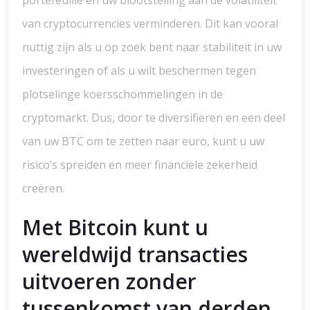
portefeuille en uw blootstelling aan de volatiliteit
van cryptocurrencies verminderen. Dit kan vooral
nuttig zijn als u op zoek bent naar stabiliteit in uw
investeringen of als u wilt beschermen tegen
plotselinge koersschommelingen in de
cryptomarkt. Dus, door te diversifiëren en een deel
van uw BTC om te zetten naar euro, kunt u uw
risico’s spreiden en meer financiële zekerheid
creëren.
Met Bitcoin kunt u
wereldwijd transacties
uitvoeren zonder
tussenkomst van derden.