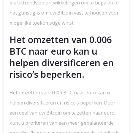
markttrends en ontwikkelingen om te bepalen of
het gunstig is om uw Bitcoin vast te houden voor
mogelijke toekomstige winst.
Het omzetten van 0.006
BTC naar euro kan u
helpen diversificeren en
risico’s beperken.
Het omzetten van 0.006 BTC naar euro kan u
helpen diversificeren en risico’s beperken. Door
een deel van uw Bitcoin om te zetten naar euro,
kunt u profiteren van een meer gebalanceerde