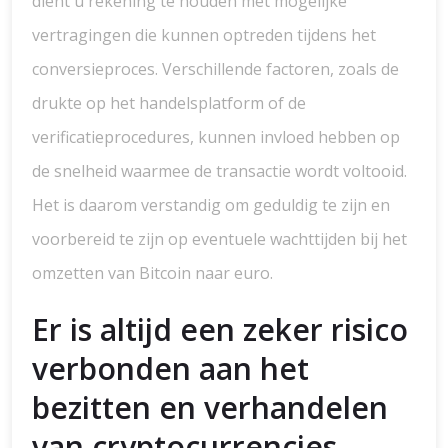
dient u rekening te houden met mogelijke
vertragingen die kunnen optreden tijdens het
conversieproces. Verschillende factoren, zoals de
drukte op het handelsplatform of de
verificatieprocedures, kunnen invloed hebben op
de snelheid waarmee de transactie wordt voltooid.
Het is daarom verstandig om geduldig te zijn en
voorbereid te zijn op eventuele wachttijden bij het
omzetten van Bitcoin naar euro.
Er is altijd een zeker risico
verbonden aan het
bezitten en verhandelen
van cryptocurrencies,