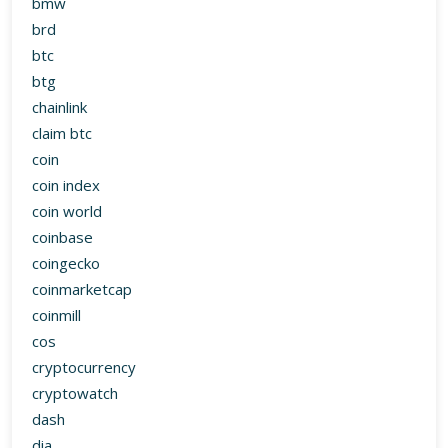
bmw
brd
btc
btg
chainlink
claim btc
coin
coin index
coin world
coinbase
coingecko
coinmarketcap
coinmill
cos
cryptocurrency
cryptowatch
dash
dia