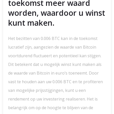
toekomst meer waard
worden, waardoor u winst
kunt maken.
Het bezitten van 0.006 BTC kan in de toekomst
lucratief zijn, aangezien de waarde van Bitcoin
voortdurend fluctueert en potentieel kan stijgen.
Dit betekent dat u mogelijk winst kunt maken als
de waarde van Bitcoin in euro’s toeneemt. Door
vast te houden aan uw 0.006 BTC en te profiteren
van mogelijke prijsstijgingen, kunt u een
rendement op uw investering realiseren. Het is
belangrijk om op de hoogte te blijven van de