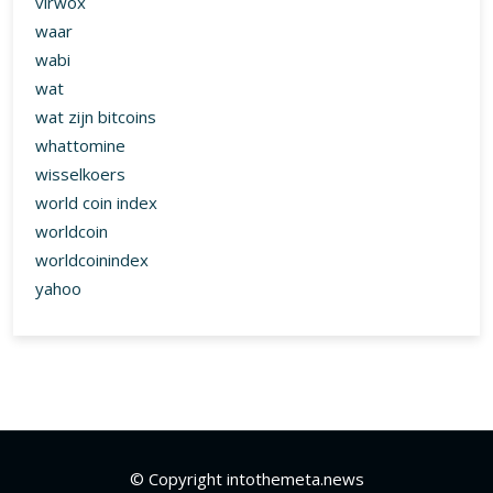
virwox
waar
wabi
wat
wat zijn bitcoins
whattomine
wisselkoers
world coin index
worldcoin
worldcoinindex
yahoo
© Copyright intothemeta.news