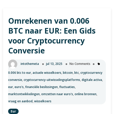
Omrekenen van 0.006
BTC naar EUR: Een Gids
voor Cryptocurrency
Conversie
intothemeta
jul 13, 2025
No Comments
0.006 btc to eur
,
actuele wisselkoers
,
bitcoin
,
btc
,
cryptocurrency
conversie
,
cryptocurrency-uitwisselingsplatforms
,
digitale activa
,
eur
,
euro's
,
financiële beslissingen
,
fluctuaties
,
marktontwikkelingen
,
omzetten naar euro's
,
online bronnen
,
vraag en aanbod
,
wisselkoers
Eur