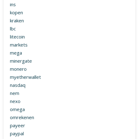
ins
kopen
kraken
lbc
litecoin
markets
mega
minergate
monero
myetherwallet
nasdaq
nem
nexo
omega
omrekenen
payeer
paypal