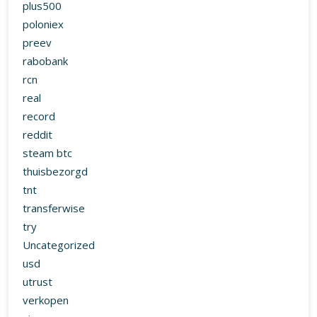
plus500
poloniex
preev
rabobank
rcn
real
record
reddit
steam btc
thuisbezorgd
tnt
transferwise
try
Uncategorized
usd
utrust
verkopen