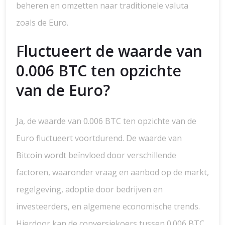
beheren en omzetten naar traditionele valuta
zoals de Euro.
Fluctueert de waarde van
0.006 BTC ten opzichte
van de Euro?
Ja, de waarde van 0.006 BTC ten opzichte van de
Euro fluctueert voortdurend. De waarde van
Bitcoin wordt beïnvloed door verschillende
factoren, waaronder vraag en aanbod op de markt,
regelgeving, adoptie door bedrijven en
investeerders, en algemene economische trends.
Hierdoor kan de conversiekoers tussen 0.006 BTC