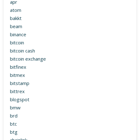
apr
atom
bakkt
beam
binance
bitcoin
bitcoin cash
bitcoin exchange
bitfinex
bitmex
bitstamp
bittrex
blogspot
bmw
brd
btc
btg