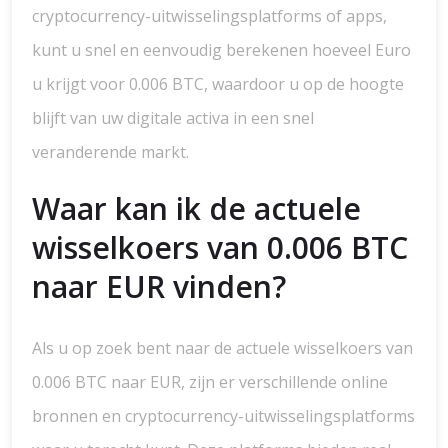
cryptocurrency-uitwisselingsplatforms of apps,
kunt u snel en eenvoudig berekenen hoeveel Euro
u krijgt voor 0.006 BTC, waardoor u op de hoogte
blijft van uw digitale activa in een snel
veranderende markt.
Waar kan ik de actuele
wisselkoers van 0.006 BTC
naar EUR vinden?
Als u op zoek bent naar de actuele wisselkoers van
0.006 BTC naar EUR, zijn er verschillende online
bronnen en cryptocurrency-uitwisselingsplatforms