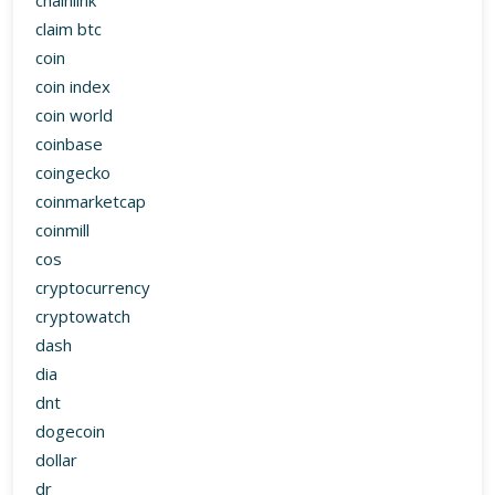
chainlink
claim btc
coin
coin index
coin world
coinbase
coingecko
coinmarketcap
coinmill
cos
cryptocurrency
cryptowatch
dash
dia
dnt
dogecoin
dollar
dr