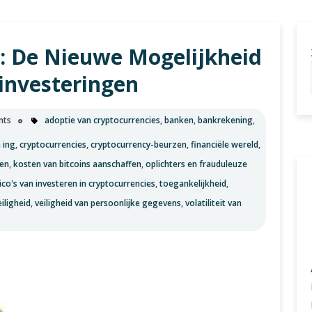
u
G: De Nieuwe Mogelijkheid
investeringen
nts
adoptie van cryptocurrencies
,
banken
,
bankrekening
,
 ing
,
cryptocurrencies
,
cryptocurrency-beurzen
,
financiële wereld
,
en
,
kosten van bitcoins aanschaffen
,
oplichters en frauduleuze
sico's van investeren in cryptocurrencies
,
toegankelijkheid
,
eiligheid
,
veiligheid van persoonlijke gegevens
,
volatiliteit van