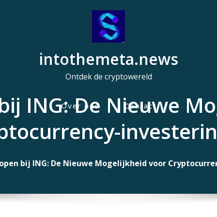
intothemeta.news
Ontdek de cryptowereld
bij ING: De Nieuwe Mo
Over ons
Contact
H
ptocurrency-investeri
o
o
f
kopen bij ING: De Nieuwe Mogelijkheid voor Cryptocurre
d
m
e
n