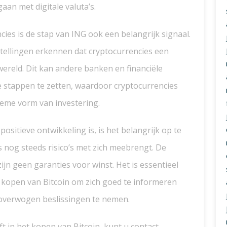
aan met digitale valuta’s.
ies is de stap van ING ook een belangrijk signaal.
instellingen erkennen dat cryptocurrencies een
wereld. Dit kan andere banken en financiële
 stappen te zetten, waardoor cryptocurrencies
ieme vorm van investering.
ositieve ontwikkeling is, is het belangrijk op te
 nog steeds risico’s met zich meebrengt. De
zijn geen garanties voor winst. Het is essentieel
t kopen van Bitcoin om zich goed te informeren
overwogen beslissingen te nemen.
t in het kopen van Bitcoin, kunt u contact