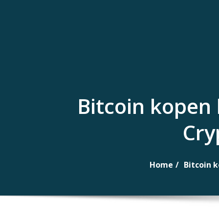
Naar
de
inhoud
gaan
Bitcoin kopen 
Cry
Home
Bitcoin 