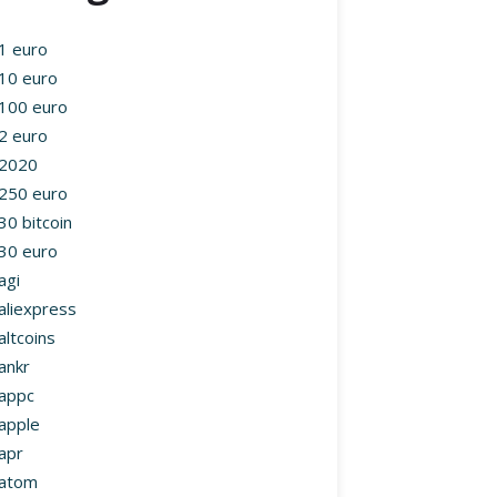
1 euro
10 euro
100 euro
2 euro
2020
250 euro
30 bitcoin
30 euro
agi
aliexpress
altcoins
ankr
appc
apple
apr
atom