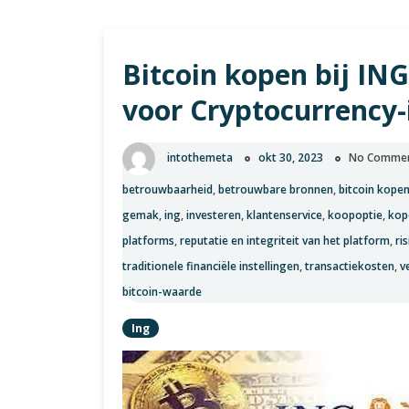
Bitcoin kopen bij IN
voor Cryptocurrency-
intothemeta
okt 30, 2023
No Comme
betrouwbaarheid
,
betrouwbare bronnen
,
bitcoin kopen
gemak
,
ing
,
investeren
,
klantenservice
,
koopoptie
,
kop
platforms
,
reputatie en integriteit van het platform
,
ri
traditionele financiële instellingen
,
transactiekosten
,
v
bitcoin-waarde
Ing