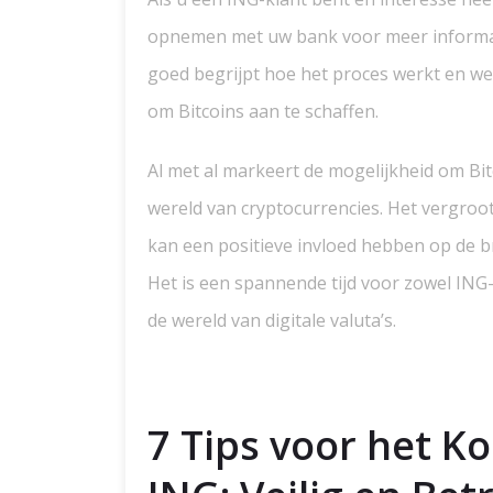
opnemen met uw bank voor meer informati
goed begrijpt hoe het proces werkt en we
om Bitcoins aan te schaffen.
Al met al markeert de mogelijkheid om Bit
wereld van cryptocurrencies. Het vergroot
kan een positieve invloed hebben op de b
Het is een spannende tijd voor zowel ING-
de wereld van digitale valuta’s.
7 Tips voor het Ko