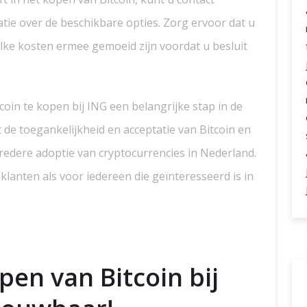
e over de beschikbare opties. Zorg ervoor dat u
lke kosten ermee gemoeid zijn voordat u besluit
coin te kopen bij ING een belangrijke stap in de
 de toegankelijkheid en acceptatie van Bitcoin en
redere adoptie van cryptocurrencies in Nederland.
klanten als voor iedereen die geïnteresseerd is in
pen van Bitcoin bij