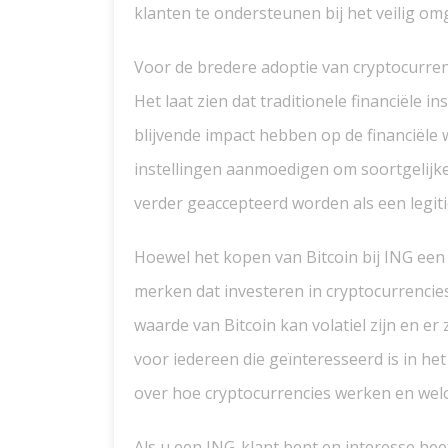
klanten te ondersteunen bij het veilig omg
Voor de bredere adoptie van cryptocurrenc
Het laat zien dat traditionele financiële 
blijvende impact hebben op de financiële 
instellingen aanmoedigen om soortgelijke
verder geaccepteerd worden als een legit
Hoewel het kopen van Bitcoin bij ING een p
merken dat investeren in cryptocurrencies
waarde van Bitcoin kan volatiel zijn en er 
voor iedereen die geïnteresseerd is in he
over hoe cryptocurrencies werken en wel
Als u een ING-klant bent en interesse heef